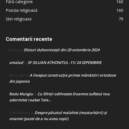
Fără categorie
160
Poezia religioasă
160
Stiri religioase
79
Comentarii recente
Sfaturi duhovnicești din 20 octombrie 2024
Doina
la
amalad
SF SILUAN ATHONITUL -11/ 24 SEPEMBRIE
la
A început construcţia primei mănăstiri ortodoxe
gheorghe
la
din Japonia
Radu Mungiu
Cu Sfinții odihnește Doamne sufletul nou
la
adormitei roabei Tale…
Despre păcatul malahiei (masturbării) şi
Crina Marina
la
onaniei (pazei de a nu avea copii)