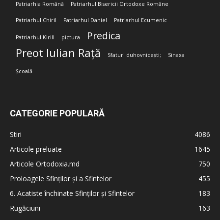
Patriarhia Română
Patriarhul Bisericii Ortodoxe Române
Patriarhul Chiril
Patriarhul Daniel
Patriarhul Ecumenic
Predica
Patriarhul Kirill
pictura
Preot Iulian Rață
Sfaturi duhovnicești;
Sinaxa
Școală
CATEGORIE POPULARĂ
Stiri
4086
Articole preluate
1645
Articole Ortodoxia.md
750
Proloagele Sfinților și a Sfintelor
455
6. Acatiste închinate Sfinților și Sfintelor
183
Rugăciuni
163