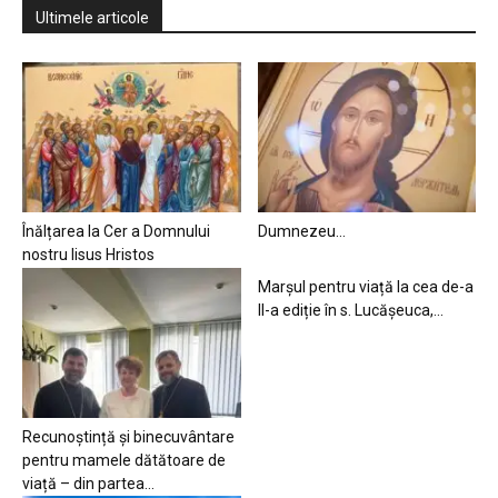
Ultimele articole
Înălțarea la Cer a Domnului
Dumnezeu…
nostru Iisus Hristos
Marșul pentru viață la cea de-a
II-a ediție în s. Lucășeuca,...
Recunoștință și binecuvântare
pentru mamele dătătoare de
viață – din partea...