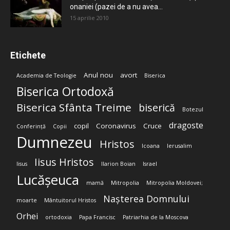
onaniei (pazei de a nu avea...
15 aprilie 2010
Etichete
Anul nou
avort
Academia de Teologie
Biserica
Biserica Ortodoxă
Biserica Sfânta Treime
biserică
Botezul
dragoste
copil
Coronavirus
Cruce
Conferință
Copii
Dumnezeu
Hristos
Icoana
Ierusalim
Iisus Hristos
Iisus
Ilarion Boian
Israel
Lucășeuca
mamă
Mitropolia
Mitropolia Moldovei;
Nașterea Domnului
moarte
Mântuitorul Hristos
Orhei
ortodoxia
Papa Francisc
Patriarhia de la Moscova