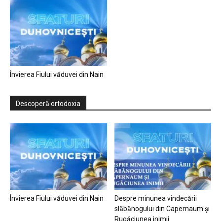
Învierea Fiului văduvei din Nain
Descoperă ortodoxia
Învierea Fiului văduvei din Nain
Despre minunea vindecării
slăbănogului din Capernaum și
Rugăciunea inimii