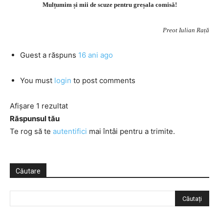
Mulțumim și mii de scuze pentru greșala comisă!
Preot Iulian Rață
Guest
a răspuns
16 ani ago
You must
login
to post comments
Afișare 1 rezultat
Răspunsul tău
Te rog să te
autentifici
mai întâi pentru a trimite.
Căutare