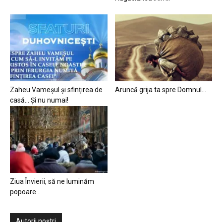
Zaheu Vameșul și sfințirea de
Aruncă grija ta spre Domnul…
casă… Și nu numai!
Ziua Învierii, să ne luminăm
popoare…
Autorii noștri