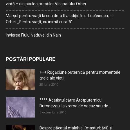
viață – din partea preoților Vicariatului Orhei
Marșul pentru viață la cea de-a II-a ediție în s. Lucășeuca, r-l
Orhei: „Pentru viață, cu inimă curată”
Învierea Fiului văduvei din Nain
POSTĂRI POPULARE
+++ Rugăciune puternică pentru momentele
grele ale vieţii
28 iulie 2010
**** Acatistul către Atotputernicul
Dumnezeu, la vreme de necaz sau de...
5 octombrie 2010
Despre păcatul malahiei (masturbării) şi