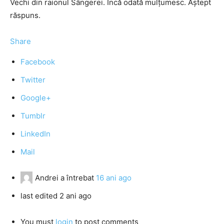
Vechi din raionul Sângerei. Încă odată mulțumesc. Aștept
răspuns.
Share
Facebook
Twitter
Google+
Tumblr
LinkedIn
Mail
Andrei
a întrebat
16 ani ago
last edited 2 ani ago
You must
login
to post comments