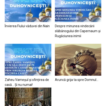
Învierea Fiului văduvei din Nain
Despre minunea vindecării
slăbănogului din Capernaum și
Rugăciunea inimii
Zaheu Vameșul și sfințirea de
Aruncă grija ta spre Domnul…
casă… Și nu numai!