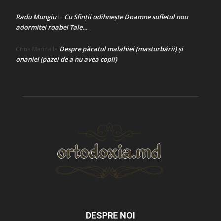
Radu Mungiu
Cu Sfinții odihnește Doamne sufletul nou
la
adormitei roabei Tale…
Despre păcatul malahiei (masturbării) şi
Crina Marina
la
onaniei (pazei de a nu avea copii)
DESPRE NOI