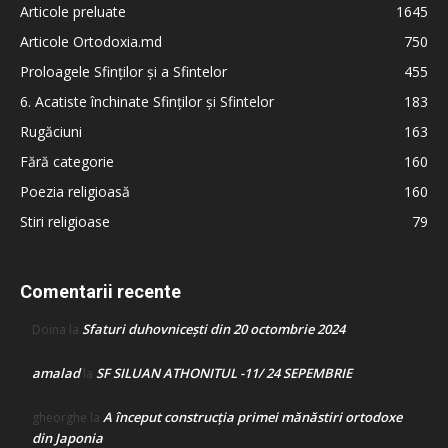
Articole preluate
1645
Articole Ortodoxia.md
750
Proloagele Sfinților și a Sfintelor
455
6. Acatiste închinate Sfinților și Sfintelor
183
Rugăciuni
163
Fără categorie
160
Poezia religioasă
160
Stiri religioase
79
Comentarii recente
Sfaturi duhovnicești din 20 octombrie 2024
Doina
la
amalad
SF SILUAN ATHONITUL -11/ 24 SEPEMBRIE
la
A început construcţia primei mănăstiri ortodoxe
gheorghe
la
din Japonia