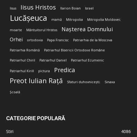
Iisus Hristos
Iisus
Ilarion Boian
Israel
Lucășeuca
mamă
Mitropolia
Mitropolia Moldovei;
Nașterea Domnului
moarte
Mântuitorul Hristos
Orhei
ortodoxia
Papa Francisc
Patriarhia de la Moscova
Patriarhia Română
Patriarhul Bisericii Ortodoxe Române
Patriarhul Chiril
Patriarhul Daniel
Patriarhul Ecumenic
Predica
Patriarhul Kirill
pictura
Preot Iulian Rață
Sfaturi duhovnicești;
Sinaxa
Școală
CATEGORIE POPULARĂ
Stiri
4086