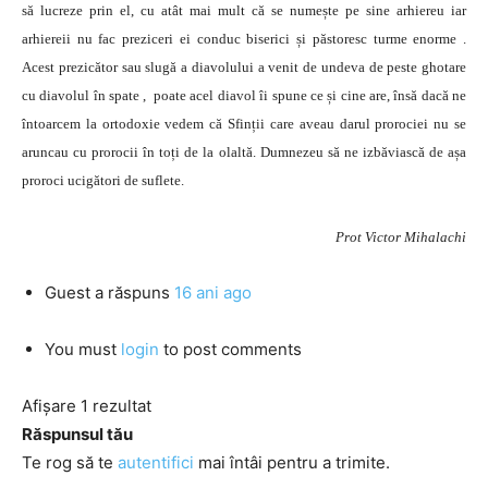
să lucreze prin el, cu atât mai mult că se numește pe sine arhiereu iar
arhiereii nu fac preziceri ei conduc biserici și păstoresc turme enorme .
Acest prezicător sau slugă a diavolului a venit de undeva de peste ghotare
cu diavolul în spate , poate acel diavol îi spune ce și cine are, însă dacă ne
întoarcem la ortodoxie vedem că Sfinții care aveau darul prorociei nu se
aruncau cu prorocii în toți de la olaltă. Dumnezeu să ne izbăviască de așa
proroci ucigători de suflete.
Prot Victor Mihalachi
Guest
a răspuns
16 ani ago
You must
login
to post comments
Afișare 1 rezultat
Răspunsul tău
Te rog să te
autentifici
mai întâi pentru a trimite.