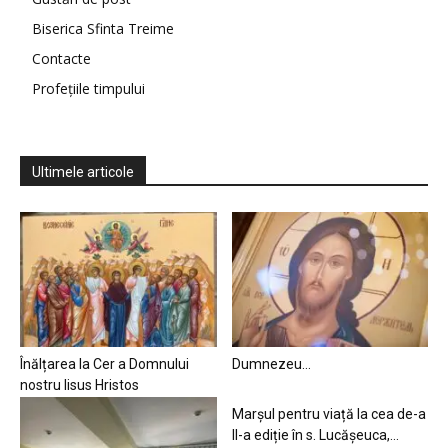
Biserica Sfinta Treime
Contacte
Profețiile timpului
Ultimele articole
Înălțarea la Cer a Domnului
Dumnezeu…
nostru Iisus Hristos
Marșul pentru viață la cea de-a
II-a ediție în s. Lucășeuca,...