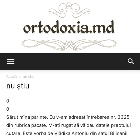
Ortodoxia.md
Acasă
nu știu
nu știu
0
0
Sărut mîna părinte. Eu v-am adresat întrebarea nr. 3325
din rubrica păcate. M-ați rugat să vă dau datele preotului
cutare. Este vorba de Vlădika Antoniu din satul Bilicenii