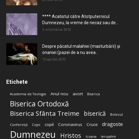
**** Acatistul către Atotputernicul
Dumnezeu, la vreme de necaz sau de...
5 octombrie 2010
Despre păcatul malahiei (masturbării) şi
onaniei (pazei de a nu avea...
15 aprilie 2010
Etichete
Anul nou
avort
Academia de Teologie
Biserica
Biserica Ortodoxă
Biserica Sfânta Treime
biserică
Botezul
dragoste
copil
Coronavirus
Cruce
Conferință
Copii
Dumnezeu
Hristos
Icoana
Ierusalim