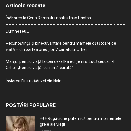
Articole recente
Înălțarea la Cer a Domnului nostru Iisus Hristos
Dumnezeu…
Recunoștință și binecuvântare pentru mamele dătătoare de
viață – din partea preoților Vicariatului Orhei
Marșul pentru viață la cea de-a II-a ediție în s. Lucășeuca, r-l
Orhei: „Pentru viață, cu inimă curată”
Învierea Fiului văduvei din Nain
POSTĂRI POPULARE
+++ Rugăciune puternică pentru momentele
grele ale vieţii
28 iulie 2010