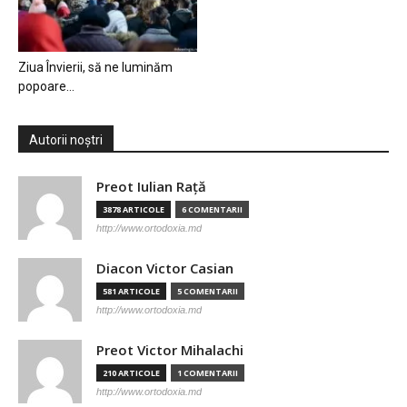
Ziua Învierii, să ne luminăm
popoare…
Autorii noștri
Preot Iulian Raţă
3878 ARTICOLE
6 COMENTARII
http://www.ortodoxia.md
Diacon Victor Casian
581 ARTICOLE
5 COMENTARII
http://www.ortodoxia.md
Preot Victor Mihalachi
210 ARTICOLE
1 COMENTARII
http://www.ortodoxia.md