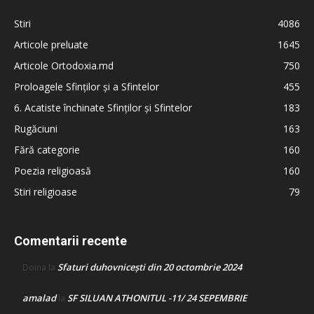
Stiri
4086
Articole preluate
1645
Articole Ortodoxia.md
750
Proloagele Sfinților și a Sfintelor
455
6. Acatiste închinate Sfinților și Sfintelor
183
Rugăciuni
163
Fără categorie
160
Poezia religioasă
160
Stiri religioase
79
Comentarii recente
Sfaturi duhovnicești din 20 octombrie 2024
Doina
la
amalad
SF SILUAN ATHONITUL -11/ 24 SEPEMBRIE
la