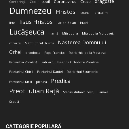
dragoste
copil
Coronavirus
Cruce
Conferință
Copii
Dumnezeu
Hristos
Icoana
Ierusalim
Iisus Hristos
Iisus
Ilarion Boian
Israel
Lucășeuca
mamă
Mitropolia
Mitropolia Moldovei;
Nașterea Domnului
moarte
Mântuitorul Hristos
Orhei
ortodoxia
Papa Francisc
Patriarhia de la Moscova
Patriarhia Română
Patriarhul Bisericii Ortodoxe Române
Patriarhul Chiril
Patriarhul Daniel
Patriarhul Ecumenic
Predica
Patriarhul Kirill
pictura
Preot Iulian Rață
Sfaturi duhovnicești;
Sinaxa
Școală
CATEGORIE POPULARĂ