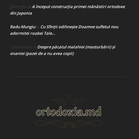
A început construcţia primei mănăstiri ortodoxe
gheorghe
la
din Japonia
Radu Mungiu
Cu Sfinții odihnește Doamne sufletul nou
la
adormitei roabei Tale…
Despre păcatul malahiei (masturbării) şi
Crina Marina
la
onaniei (pazei de a nu avea copii)