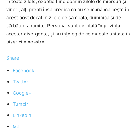
în toate zilele, exepție fiind doar în zilele de miercuri și
vineri, alți preoți însă predică că nu se mănâncă pește în
acest post decât în zilele de sâmbătă, duminica și de
sărbători anumite. Personal sunt derutată în privința
acestor divergențe, și nu înțeleg de ce nu este unitate în
bisericile noastre.
Share
Facebook
Twitter
Google+
Tumblr
LinkedIn
Mail