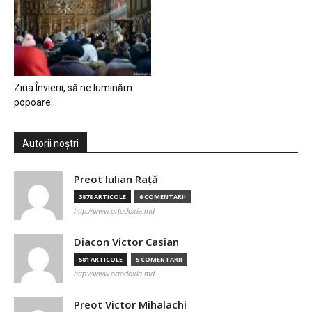
Ziua Învierii, să ne luminăm
popoare…
Autorii noștri
Preot Iulian Raţă
3878 ARTICOLE
6 COMENTARII
http://www.ortodoxia.md
Diacon Victor Casian
581 ARTICOLE
5 COMENTARII
http://www.ortodoxia.md
Preot Victor Mihalachi