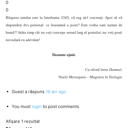
0
0
Răspuns similar este la întrebarea 3345, vă rog să-l cercetați. Apoi să vă
răspundeți dvs personal: ce înseamnă a posti? Este vorba oare numai de
hrană?! Atâta timp cât nu veți concepe sensul larg al postului, nu veți posti
niciodată cu adevărat!
Doamne ajută.
Cu râvnă întru Domnul,
Vitalii Mereuţanu – Magistru în Teologie
Guest
a răspuns
16 ani ago
You must
login
to post comments
Afișare 1 rezultat