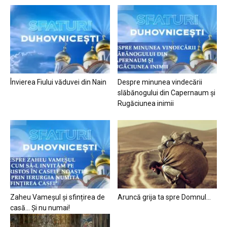
Învierea Fiului văduvei din Nain
Despre minunea vindecării
slăbănogului din Capernaum și
Rugăciunea inimii
Zaheu Vameșul și sfințirea de
Aruncă grija ta spre Domnul…
casă… Și nu numai!