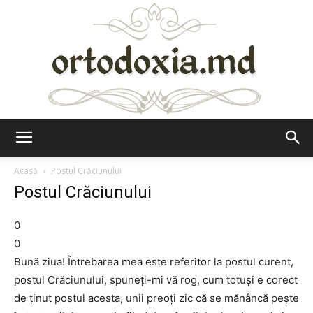
Ortodoxia.md
Acasă
Postul Crăciunului
Postul Crăciunului
0
0
Bună ziua! Întrebarea mea este referitor la postul curent,
postul Crăciunului, spuneți-mi vă rog, cum totuși e corect
de ținut postul acesta, unii preoți zic că se mănâncă pește