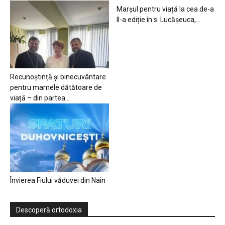
Marșul pentru viață la cea de-a
II-a ediție în s. Lucășeuca,...
Recunoștință și binecuvântare
pentru mamele dătătoare de
viață – din partea...
Învierea Fiului văduvei din Nain
Descoperă ortodoxia