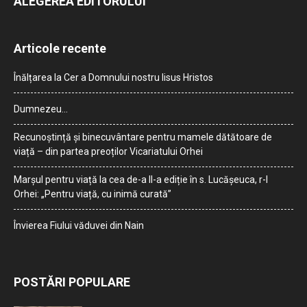
ALEGEREA EDITORULUI
Articole recente
Înălțarea la Cer a Domnului nostru Iisus Hristos
Dumnezeu…
Recunoștință și binecuvântare pentru mamele dătătoare de
viață – din partea preoților Vicariatului Orhei
Marșul pentru viață la cea de-a II-a ediție în s. Lucășeuca, r-l
Orhei: „Pentru viață, cu inimă curată”
Învierea Fiului văduvei din Nain
POSTĂRI POPULARE