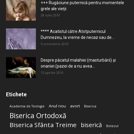
+++ Rugăciune puternică pentru momentele
grele ale vieţii
28 iulie 2010
**** Acatistul către Atotputernicul
Dumnezeu, la vreme de necaz sau de...
5 octombrie 2010
Despre păcatul malahiei (masturbării) şi
onaniei (pazei de a nu avea...
15 aprilie 2010
Etichete
Anul nou
avort
Academia de Teologie
Biserica
Biserica Ortodoxă
Biserica Sfânta Treime
biserică
Botezul