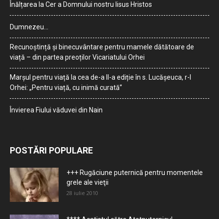
Înălțarea la Cer a Domnului nostru Iisus Hristos
Dumnezeu…
Recunoștință și binecuvântare pentru mamele dătătoare de
viață – din partea preoților Vicariatului Orhei
Marșul pentru viață la cea de-a II-a ediție în s. Lucășeuca, r-l
Orhei: „Pentru viață, cu inimă curată”
Învierea Fiului văduvei din Nain
POSTĂRI POPULARE
+++ Rugăciune puternică pentru momentele
grele ale vieţii
28 iulie 2010