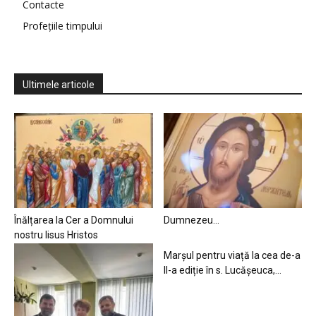
Contacte
Profețiile timpului
Ultimele articole
Înălțarea la Cer a Domnului
Dumnezeu…
nostru Iisus Hristos
Marșul pentru viață la cea de-a
II-a ediție în s. Lucășeuca,...