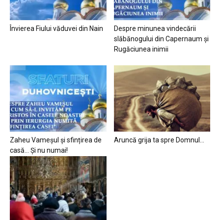
Învierea Fiului văduvei din Nain
Despre minunea vindecării
slăbănogului din Capernaum și
Rugăciunea inimii
Zaheu Vameșul și sfințirea de
Aruncă grija ta spre Domnul…
casă… Și nu numai!