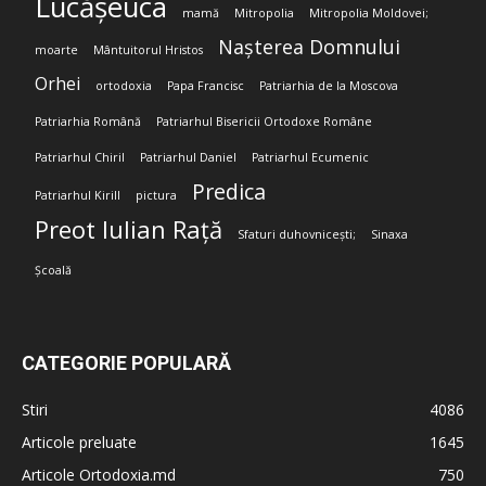
Lucășeuca
mamă
Mitropolia
Mitropolia Moldovei;
Nașterea Domnului
moarte
Mântuitorul Hristos
Orhei
ortodoxia
Papa Francisc
Patriarhia de la Moscova
Patriarhia Română
Patriarhul Bisericii Ortodoxe Române
Patriarhul Chiril
Patriarhul Daniel
Patriarhul Ecumenic
Predica
Patriarhul Kirill
pictura
Preot Iulian Rață
Sfaturi duhovnicești;
Sinaxa
Școală
CATEGORIE POPULARĂ
Stiri
4086
Articole preluate
1645
Articole Ortodoxia.md
750