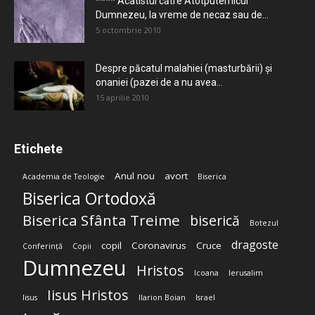
**** Acatistul către Atotputernicul
Dumnezeu, la vreme de necaz sau de...
5 octombrie 2010
Despre păcatul malahiei (masturbării) şi
onaniei (pazei de a nu avea...
15 aprilie 2010
Etichete
Anul nou
avort
Academia de Teologie
Biserica
Biserica Ortodoxă
Biserica Sfânta Treime
biserică
Botezul
dragoste
copil
Coronavirus
Cruce
Conferință
Copii
Dumnezeu
Hristos
Icoana
Ierusalim
Iisus Hristos
Iisus
Ilarion Boian
Israel