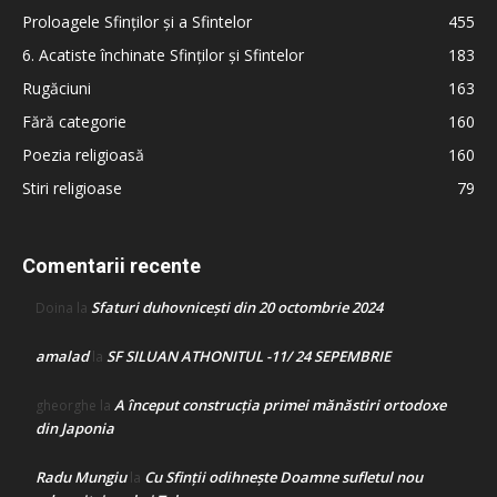
Proloagele Sfinților și a Sfintelor
455
6. Acatiste închinate Sfinților și Sfintelor
183
Rugăciuni
163
Fără categorie
160
Poezia religioasă
160
Stiri religioase
79
Comentarii recente
Sfaturi duhovnicești din 20 octombrie 2024
Doina
la
amalad
SF SILUAN ATHONITUL -11/ 24 SEPEMBRIE
la
A început construcţia primei mănăstiri ortodoxe
gheorghe
la
din Japonia
Radu Mungiu
Cu Sfinții odihnește Doamne sufletul nou
la