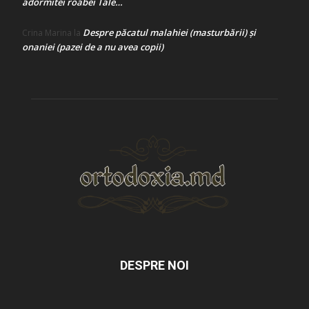
adormitei roabei Tale…
Despre păcatul malahiei (masturbării) şi
Crina Marina
la
onaniei (pazei de a nu avea copii)
DESPRE NOI