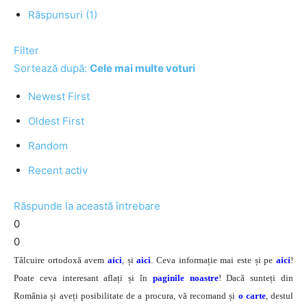
Răspunsuri (1)
Filter
Sortează după:
Cele mai multe voturi
Newest First
Oldest First
Random
Recent activ
Răspunde la această întrebare
0
0
Tâlcuire ortodoxă avem
aici
, și
aici
. Ceva informație mai este și pe
aici
!
Poate ceva interesant aflați și în
paginile noastre
! Dacă sunteți din
România și aveți posibilitate de a procura, vă recomand și
o carte
, destul