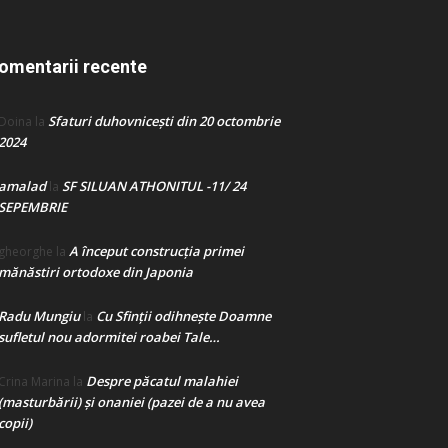
omentarii recente
Sfaturi duhovnicești din 20 octombrie
Doina
la
2024
amalad
SF SILUAN ATHONITUL -11/ 24
la
SEPEMBRIE
A început construcţia primei
gheorghe
la
mănăstiri ortodoxe din Japonia
Radu Mungiu
Cu Sfinții odihnește Doamne
la
sufletul nou adormitei roabei Tale…
Despre păcatul malahiei
Crina Marina
la
(masturbării) şi onaniei (pazei de a nu avea
copii)