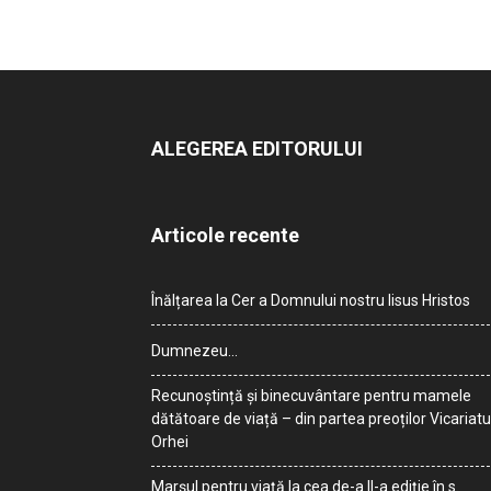
ALEGEREA EDITORULUI
Articole recente
Înălțarea la Cer a Domnului nostru Iisus Hristos
Dumnezeu…
Recunoștință și binecuvântare pentru mamele
dătătoare de viață – din partea preoților Vicariatu
Orhei
Marșul pentru viață la cea de-a II-a ediție în s.