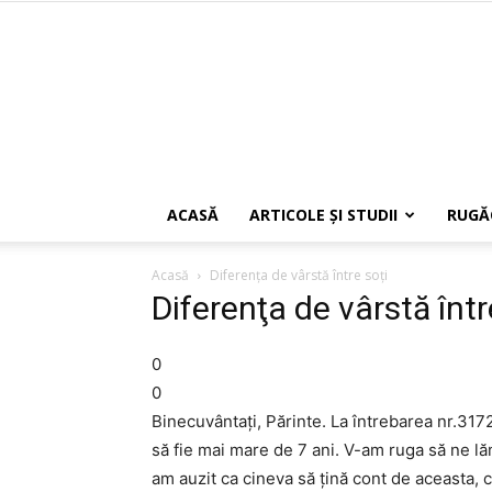
ACASĂ
ARTICOLE ŞI STUDII
RUGĂ
Acasă
Diferenţa de vârstă între soţi
Diferenţa de vârstă într
0
0
Binecuvântaţi, Părinte. La întrebarea nr.3172
să fie mai mare de 7 ani. V-am ruga să ne lăm
am auzit ca cineva să ţină cont de aceasta, c