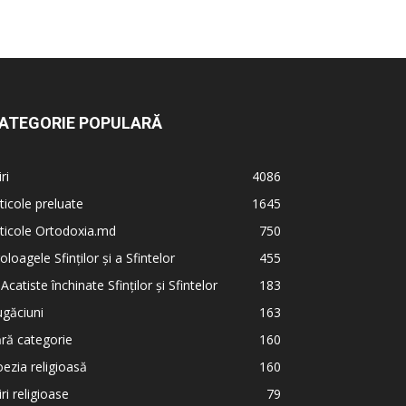
ATEGORIE POPULARĂ
iri
4086
ticole preluate
1645
ticole Ortodoxia.md
750
oloagele Sfinților și a Sfintelor
455
 Acatiste închinate Sfinților și Sfintelor
183
găciuni
163
ră categorie
160
ezia religioasă
160
iri religioase
79