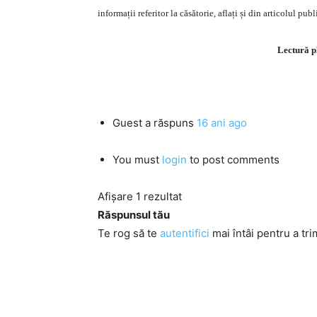
informații referitor la căsătorie, aflați și din articolul pub
Lectură p
Guest
a răspuns
16 ani ago
You must
login
to post comments
Afișare 1 rezultat
Răspunsul tău
Te rog să te
autentifici
mai întâi pentru a tri