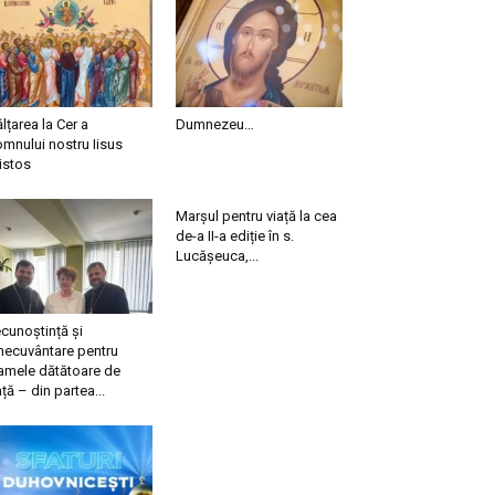
ălțarea la Cer a
Dumnezeu…
mnului nostru Iisus
istos
Marșul pentru viață la cea
de-a II-a ediție în s.
Lucășeuca,...
cunoștință și
necuvântare pentru
mele dătătoare de
ață – din partea...