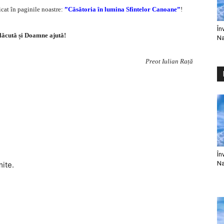
licat în paginile noastre:
”Căsătoria în lumina Sfintelor Canoane”
!
În
lăcută și Doamne ajută!
Na
Preot Iulian Rață
În
Na
mite.