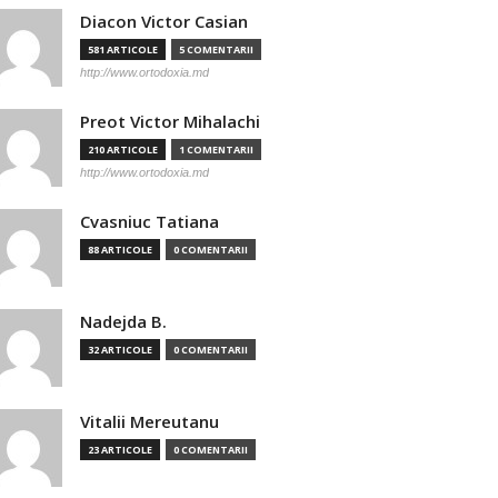
Diacon Victor Casian
581 ARTICOLE
5 COMENTARII
http://www.ortodoxia.md
Preot Victor Mihalachi
210 ARTICOLE
1 COMENTARII
http://www.ortodoxia.md
Cvasniuc Tatiana
88 ARTICOLE
0 COMENTARII
Nadejda B.
32 ARTICOLE
0 COMENTARII
Vitalii Mereutanu
23 ARTICOLE
0 COMENTARII