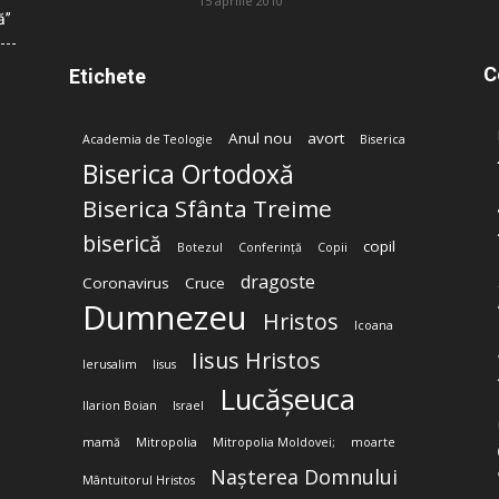
15 aprilie 2010
ă”
C
Etichete
Anul nou
avort
Academia de Teologie
Biserica
Biserica Ortodoxă
Biserica Sfânta Treime
biserică
copil
Botezul
Conferință
Copii
dragoste
Coronavirus
Cruce
Dumnezeu
Hristos
Icoana
Iisus Hristos
Ierusalim
Iisus
Lucășeuca
Ilarion Boian
Israel
mamă
Mitropolia
Mitropolia Moldovei;
moarte
Nașterea Domnului
Mântuitorul Hristos