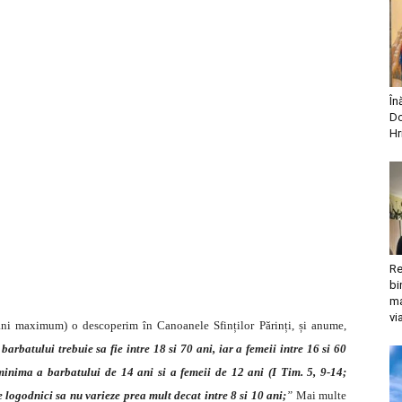
În
Do
Hr
Re
bi
ma
vi
 ani maximum) o descoperim în Canoanele Sfinților Părinți, și anume,
barbatului trebuie sa fie intre 18 si 70 ani, iar a femeii intre 16 si 60
minima a barbatului de 14 ani si a femeii de 12 ani (I Tim. 5, 9-14;
 logodnici sa nu varieze prea mult decat intre 8 si 10 ani;
”
Mai multe