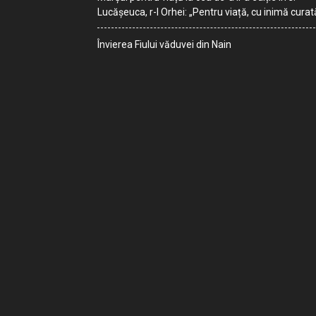
Lucășeuca, r-l Orhei: „Pentru viață, cu inimă curat
Învierea Fiului văduvei din Nain