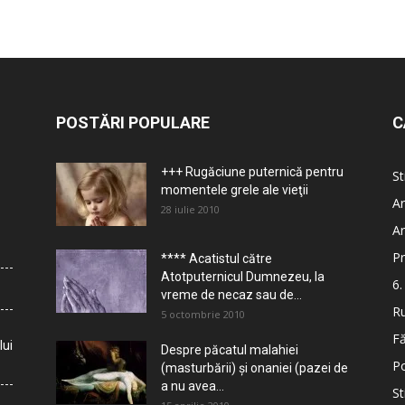
POSTĂRI POPULARE
C
+++ Rugăciune puternică pentru
St
momentele grele ale vieţii
Ar
28 iulie 2010
Ar
Pr
**** Acatistul către
Atotputernicul Dumnezeu, la
6.
vreme de necaz sau de...
Ru
5 octombrie 2010
Fă
lui
Despre păcatul malahiei
Po
(masturbării) şi onaniei (pazei de
a nu avea...
St