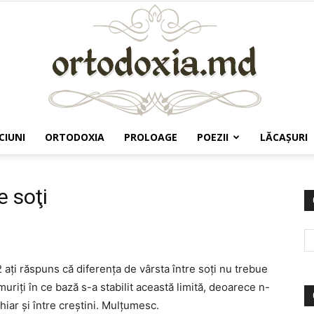
CIUNI
ORTODOXIA
PROLOAGE
POEZII
LĂCAŞURI
Ortodoxia.md
e soţi
 aţi răspuns că diferenţa de vârsta între soţi nu trebue
uriţi în ce bază s-a stabilit această limită, deoarece n-
hiar şi între creştini. Mulţumesc.