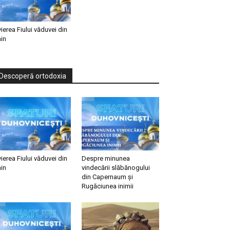
vierea Fiului văduvei din
in
Descoperă ortodoxia
vierea Fiului văduvei din
Despre minunea
in
vindecării slăbănogului
din Capernaum și
Rugăciunea inimii