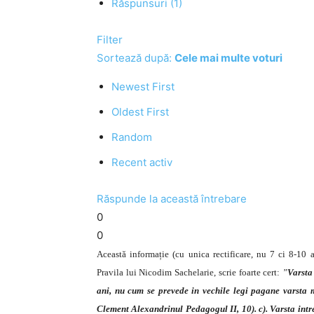
Răspunsuri (1)
Filter
Sortează după:
Cele mai multe voturi
Newest First
Oldest First
Random
Recent activ
Răspunde la această întrebare
0
0
Această informație (cu unica rectificare, nu 7 ci 8-10
Pravila lui Nicodim Sachelarie, scrie foarte cert:
”
Varsta 
ani, nu cum se prevede in vechile legi pagane varsta 
Clement Alexandrinul Pedagogul II, 10). c). Varsta intre