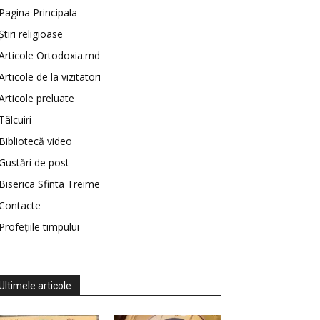
Pagina Principala
Știri religioase
Articole Ortodoxia.md
Articole de la vizitatori
Articole preluate
Tâlcuiri
Bibliotecă video
Gustări de post
Biserica Sfinta Treime
Contacte
Profețiile timpului
Ultimele articole