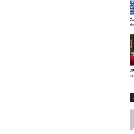
Za
de
Zi
lu