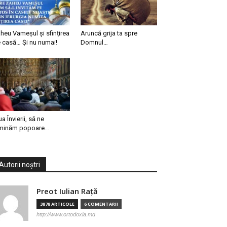
heu Vameșul și sfințirea
Aruncă grija ta spre
 casă… Și nu numai!
Domnul…
ua Învierii, să ne
minăm popoare…
Autorii noștri
Preot Iulian Raţă
3878 ARTICOLE
6 COMENTARII
http://www.ortodoxia.md