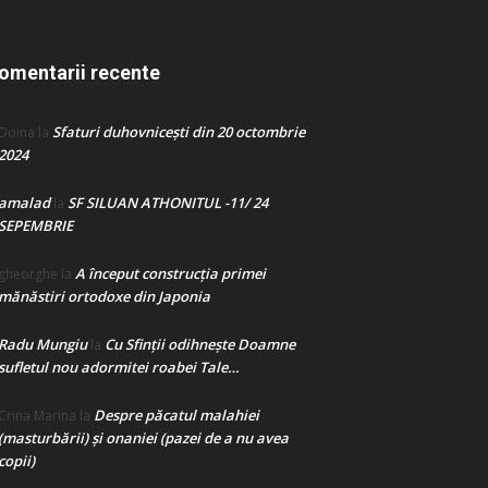
omentarii recente
Sfaturi duhovnicești din 20 octombrie
Doina
la
2024
amalad
SF SILUAN ATHONITUL -11/ 24
la
SEPEMBRIE
A început construcţia primei
gheorghe
la
mănăstiri ortodoxe din Japonia
Radu Mungiu
Cu Sfinții odihnește Doamne
la
sufletul nou adormitei roabei Tale…
Despre păcatul malahiei
Crina Marina
la
(masturbării) şi onaniei (pazei de a nu avea
copii)