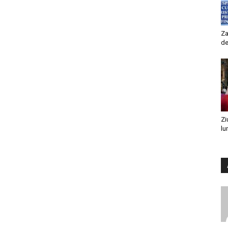
Za
de
Zi
lu