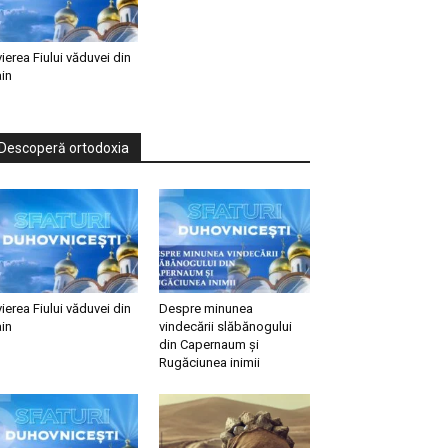
vierea Fiului văduvei din
in
Descoperă ortodoxia
vierea Fiului văduvei din
Despre minunea
in
vindecării slăbănogului
din Capernaum și
Rugăciunea inimii