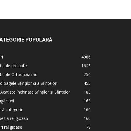
ATEGORIE POPULARĂ
iri
4086
ticole preluate
1645
ticole Ortodoxia.md
750
oloagele Sfinților și a Sfintelor
455
 Acatiste închinate Sfinților și Sfintelor
183
găciuni
163
ră categorie
160
ezia religioasă
160
iri religioase
79