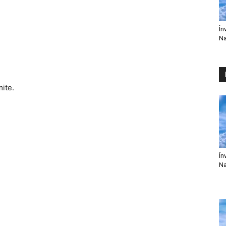
În
Na
mite.
În
Na