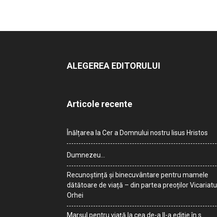
ALEGEREA EDITORULUI
Articole recente
Înălțarea la Cer a Domnului nostru Iisus Hristos
Dumnezeu…
Recunoștință și binecuvântare pentru mamele
dătătoare de viață – din partea preoților Vicariatu
Orhei
Marșul pentru viață la cea de-a II-a ediție în s.