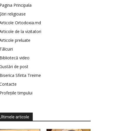
Pagina Principala
Știri religioase
Articole Ortodoxia.md
Articole de la vizitatori
Articole preluate
Tâlcuiri
Bibliotecă video
Gustări de post
Biserica Sfinta Treime
Contacte
Profețiile timpului
Ultimele articole