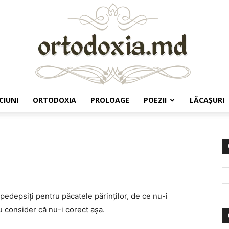
CIUNI
ORTODOXIA
PROLOAGE
POEZII
LĂCAŞURI
Ortodoxia.md
pedepsiţi pentru păcatele părinţilor, de ce nu-i
u consider că nu-i corect aşa.