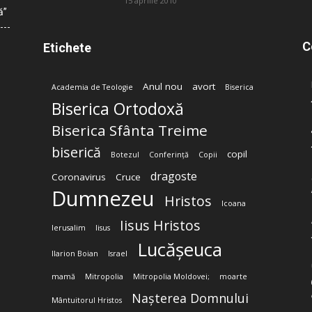
15 aprilie 2010
ă”
C
Etichete
Anul nou
avort
Academia de Teologie
Biserica
Biserica Ortodoxă
Biserica Sfânta Treime
biserică
copil
Botezul
Conferință
Copii
dragoste
Coronavirus
Cruce
Dumnezeu
Hristos
Icoana
Iisus Hristos
Ierusalim
Iisus
Lucășeuca
Ilarion Boian
Israel
mamă
Mitropolia
Mitropolia Moldovei;
moarte
Nașterea Domnului
Mântuitorul Hristos