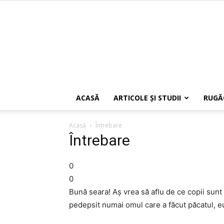
ACASĂ
ARTICOLE ŞI STUDII
RUGĂ
Acasă
Întrebare
Întrebare
0
0
Bună seara! Aş vrea să aflu de ce copii sunt 
pedepsit numai omul care a făcut păcatul, e