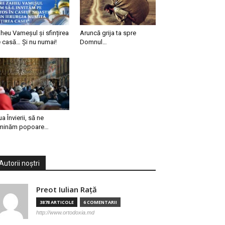
heu Vameșul și sfințirea
Aruncă grija ta spre
 casă… Și nu numai!
Domnul…
ua Învierii, să ne
minăm popoare…
Autorii noștri
Preot Iulian Raţă
3878 ARTICOLE
6 COMENTARII
http://www.ortodoxia.md