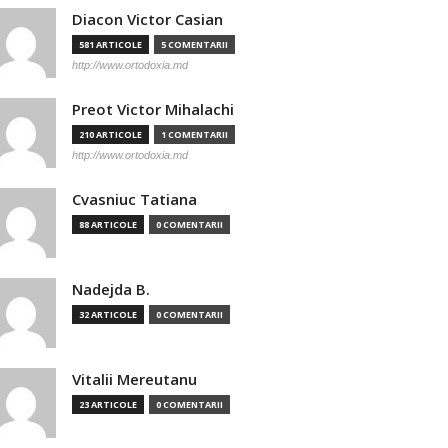
Diacon Victor Casian
581 ARTICOLE
5 COMENTARII
http://www.ortodoxia.md
Preot Victor Mihalachi
210 ARTICOLE
1 COMENTARII
http://www.ortodoxia.md
Cvasniuc Tatiana
88 ARTICOLE
0 COMENTARII
Nadejda B.
32 ARTICOLE
0 COMENTARII
Vitalii Mereutanu
23 ARTICOLE
0 COMENTARII