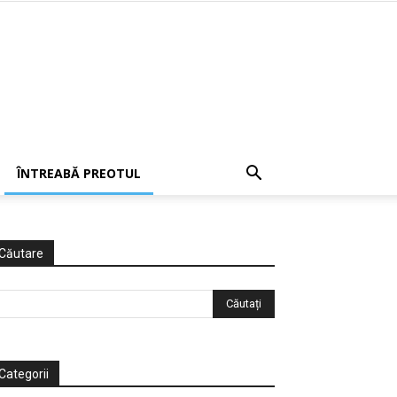
ÎNTREABĂ PREOTUL
Căutare
Categorii