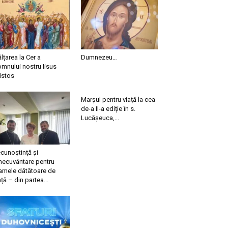
ălțarea la Cer a
Dumnezeu…
mnului nostru Iisus
istos
Marșul pentru viață la cea
de-a II-a ediție în s.
Lucășeuca,...
cunoștință și
necuvântare pentru
mele dătătoare de
ață – din partea...