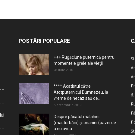
POSTĂRI POPULARE
C
+++ Rugăciune puternică pentru
St
momentele grele ale vieţii
Ar
28 iulie 2010
Ar
Pr
**** Acatistul către
Atotputernicul Dumnezeu, la
6.
vreme de necaz sau de...
Ru
5 octombrie 2010
Fă
lui
Despre păcatul malahiei
Po
(masturbării) şi onaniei (pazei de
a nu avea...
St