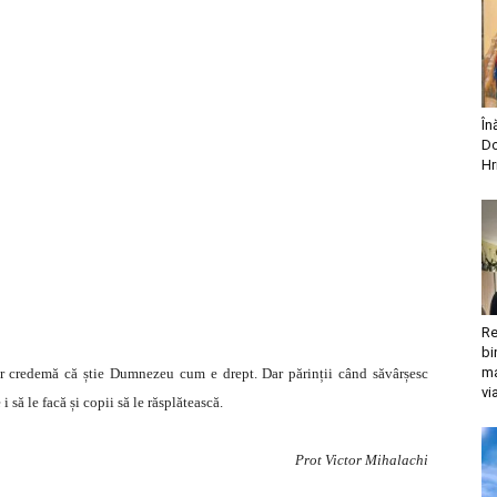
În
Do
Hr
Re
bi
ma
ar credemă că știe Dumnezeu cum e drept. Dar părinții când săvârșesc
vi
i să le facă și copii să le răsplătească.
Prot Victor Mihalachi