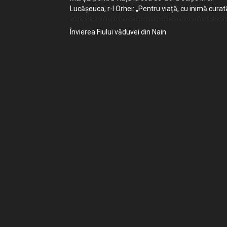
Lucășeuca, r-l Orhei: „Pentru viață, cu inimă curat
Învierea Fiului văduvei din Nain