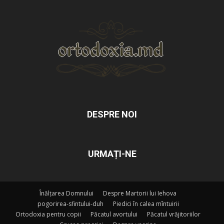
DESPRE NOI
URMAȚI-NE
Înălțarea Domnului
Despre Martorii lui Iehova
pogorirea-sfintului-duh
Piedici în calea mîntuirii
Ortodoxia pentru copii
Păcatul avortului
Păcatul vrăjitoriilor