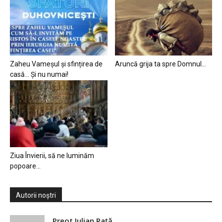
Zaheu Vameșul și sfințirea de
Aruncă grija ta spre Domnul…
casă… Și nu numai!
Ziua Învierii, să ne luminăm
popoare…
Autorii noștri
Preot Iulian Raţă