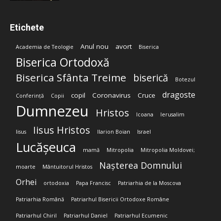
Etichete
Anul nou
avort
Academia de Teologie
Biserica
Biserica Ortodoxă
Biserica Sfânta Treime
biserică
Botezul
dragoste
copil
Coronavirus
Cruce
Conferință
Copii
Dumnezeu
Hristos
Icoana
Ierusalim
Iisus Hristos
Iisus
Ilarion Boian
Israel
Lucășeuca
mamă
Mitropolia
Mitropolia Moldovei;
Nașterea Domnului
moarte
Mântuitorul Hristos
Orhei
ortodoxia
Papa Francisc
Patriarhia de la Moscova
Patriarhia Română
Patriarhul Bisericii Ortodoxe Române
Patriarhul Chiril
Patriarhul Daniel
Patriarhul Ecumenic