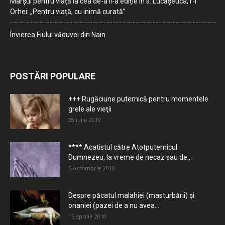
Marșul pentru viață la cea de-a II-a ediție în s. Lucășeuca, r-l
Orhei: „Pentru viață, cu inimă curată”
Învierea Fiului văduvei din Nain
POSTĂRI POPULARE
+++ Rugăciune puternică pentru momentele
grele ale vieţii
28 iulie 2010
**** Acatistul către Atotputernicul
Dumnezeu, la vreme de necaz sau de...
5 octombrie 2010
Despre păcatul malahiei (masturbării) şi
onaniei (pazei de a nu avea...
15 aprilie 2010