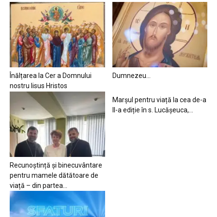
Înălțarea la Cer a Domnului
Dumnezeu…
nostru Iisus Hristos
Marșul pentru viață la cea de-a
II-a ediție în s. Lucășeuca,...
Recunoștință și binecuvântare
pentru mamele dătătoare de
viață – din partea...