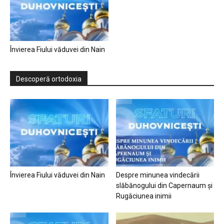
Învierea Fiului văduvei din Nain
Descoperă ortodoxia
Învierea Fiului văduvei din Nain
Despre minunea vindecării
slăbănogului din Capernaum și
Rugăciunea inimii