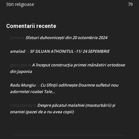
Stiri religioase
79
Comentarii recente
Sfaturi duhovnicești din 20 octombrie 2024
Doina
la
amalad
SF SILUAN ATHONITUL -11/ 24 SEPEMBRIE
la
A început construcţia primei mănăstiri ortodoxe
gheorghe
la
din Japonia
Radu Mungiu
Cu Sfinții odihnește Doamne sufletul nou
la
adormitei roabei Tale…
Despre păcatul malahiei (masturbării) şi
Crina Marina
la
onaniei (pazei de a nu avea copii)