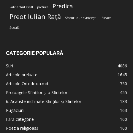
Predica
Patriarhul Kirill
pictura
Preot Iulian Rață
Sfaturi duhovnicești;
Sinaxa
Școală
CATEGORIE POPULARĂ
Stiri
4086
Articole preluate
1645
Articole Ortodoxia.md
750
Proloagele Sfinților și a Sfintelor
455
6. Acatiste închinate Sfinților și Sfintelor
183
Rugăciuni
163
Fără categorie
160
Poezia religioasă
160