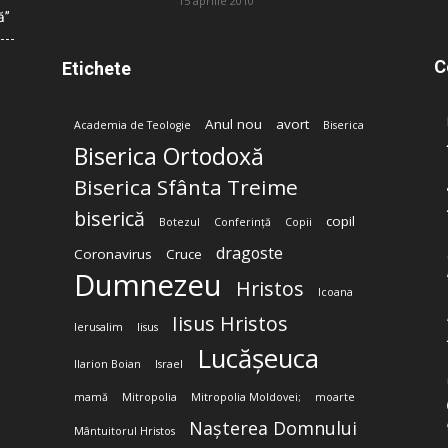
15 aprilie 2010
ă”
C
Etichete
Anul nou
avort
Academia de Teologie
Biserica
Biserica Ortodoxă
Biserica Sfânta Treime
biserică
copil
Botezul
Conferință
Copii
dragoste
Coronavirus
Cruce
Dumnezeu
Hristos
Icoana
Iisus Hristos
Ierusalim
Iisus
Lucășeuca
Ilarion Boian
Israel
mamă
Mitropolia
Mitropolia Moldovei;
moarte
Nașterea Domnului
Mântuitorul Hristos