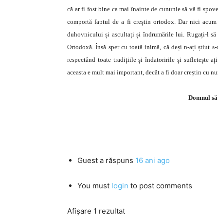
că ar fi fost bine ca mai înainte de cununie să vă fi spov
comportă faptul de a fi creștin ortodox. Dar nici acum n
duhovnicului și ascultați și îndrumările lui. Rugați-l să 
Ortodoxă. Însă sper cu toată inimă, că deși n-ați știut s-
respectând toate tradițiile și îndatoririle și sufleteșt
aceasta e mult mai important, decât a fi doar creștin cu nu
Domnul să 
Guest
a răspuns
16 ani ago
You must
login
to post comments
Afișare 1 rezultat