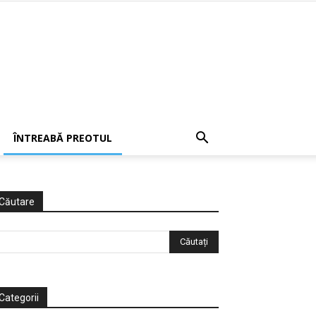
ÎNTREABĂ PREOTUL
Căutare
Categorii