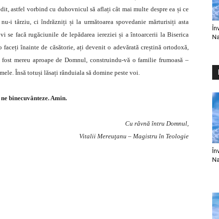
edit, astfel vorbind cu duhovnicul să aflați cât mai multe despre ea și ce
u-i târziu, ci îndrăzniți și la următoarea spovedanie mărturisiți asta
În
vi se facă rugăciunile de lepădarea iereziei și a întoarcerii la Biserica
Na
o faceți înainte de căsătorie, ați devenit o adevărată creștină ortodoxă,
e ați fost mereu aproape de Domnul, construindu-vă o familie frumoasă –
mele. Însă totuși lăsați rânduiala să domine peste voi.
ne binecuvânteze. Amin.
Cu râvnă întru Domnul,
Vitalii Mereuţanu – Magistru în Teologie
În
Na