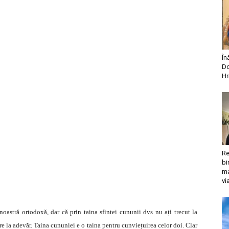
În
Do
Hr
Re
bi
ma
vi
oastră ortodoxă, dar că prin taina sfintei cununii dvs nu ați trecut la
re la adevăr. Taina cununiei e o taina pentru cunviețuirea celor doi. Clar