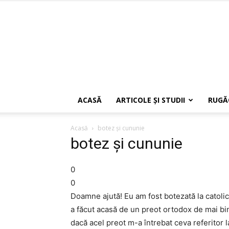
ACASĂ
ARTICOLE ŞI STUDII
RUGĂ
Acasă
botez și cununie
botez și cununie
0
0
Doamne ajută! Eu am fost botezată la catolic
a făcut acasă de un preot ortodox de mai b
dacă acel preot m-a întrebat ceva referitor 