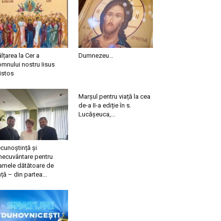
ălțarea la Cer a
Dumnezeu…
mnului nostru Iisus
istos
Marșul pentru viață la cea
de-a II-a ediție în s.
Lucășeuca,...
cunoștință și
necuvântare pentru
mele dătătoare de
ață – din partea...