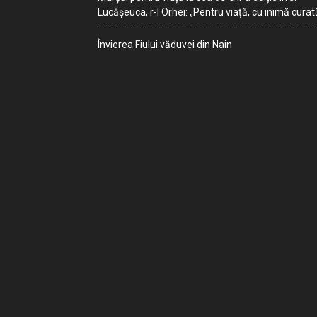
Lucășeuca, r-l Orhei: „Pentru viață, cu inimă curat
Învierea Fiului văduvei din Nain