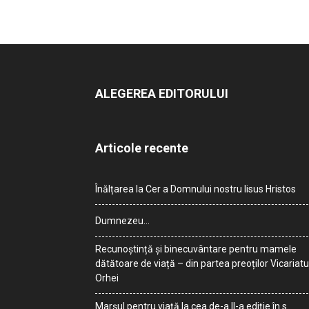
ALEGEREA EDITORULUI
Articole recente
Înălțarea la Cer a Domnului nostru Iisus Hristos
Dumnezeu…
Recunoștință și binecuvântare pentru mamele
dătătoare de viață – din partea preoților Vicariatu
Orhei
Marșul pentru viață la cea de-a II-a ediție în s.