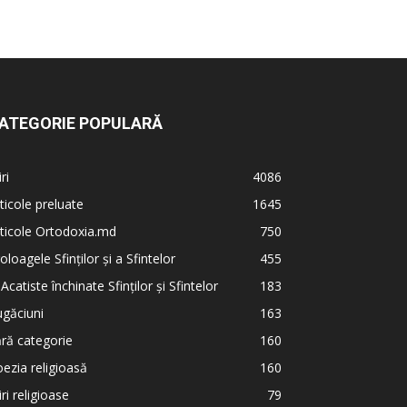
ATEGORIE POPULARĂ
iri
4086
ticole preluate
1645
ticole Ortodoxia.md
750
oloagele Sfinților și a Sfintelor
455
 Acatiste închinate Sfinților și Sfintelor
183
găciuni
163
ră categorie
160
ezia religioasă
160
iri religioase
79