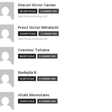
Diacon Victor Casian
581 ARTICOLE
5 COMENTARII
http://www.ortodoxia.md
Preot Victor Mihalachi
210 ARTICOLE
1 COMENTARII
http://www.ortodoxia.md
Cvasniuc Tatiana
88 ARTICOLE
0 COMENTARII
Nadejda B.
32 ARTICOLE
0 COMENTARII
Vitalii Mereutanu
23 ARTICOLE
0 COMENTARII