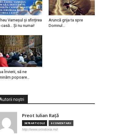
heu Vameșul și sfințirea
Aruncă grija ta spre
 casă… Și nu numai!
Domnul…
ua Învierii, să ne
minăm popoare…
Autorii noștri
Preot Iulian Raţă
3878 ARTICOLE
6 COMENTARII
http://www.ortodoxia.md