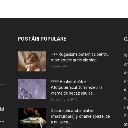
POSTĂRI POPULARE
C
+++ Rugăciune puternică pentru
St
momentele grele ale vieţii
Ar
28 iulie 2010
Ar
Pr
**** Acatistul către
Atotputernicul Dumnezeu, la
6.
vreme de necaz sau de...
Ru
5 octombrie 2010
Fă
lui
Despre păcatul malahiei
Po
(masturbării) şi onaniei (pazei de
a nu avea...
St