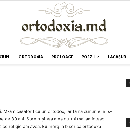
CIUNI
ORTODOXIA
PROLOAGE
POEZII
LĂCAŞURI
Ortodoxia.md
i. M-am căsătorit cu un ortodox, iar taina cununiei ni s-
ine de 30 ani. Spre rușinea mea nu-mi mai amintesc
la ce religie am avea. Eu merg la biserica ortodoxă