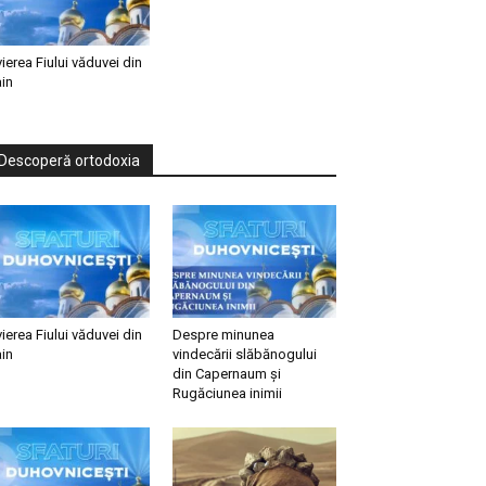
vierea Fiului văduvei din
in
Descoperă ortodoxia
vierea Fiului văduvei din
Despre minunea
in
vindecării slăbănogului
din Capernaum și
Rugăciunea inimii