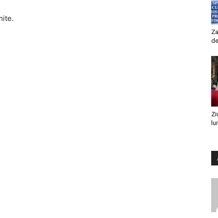
mite.
Za
de
Zi
lu