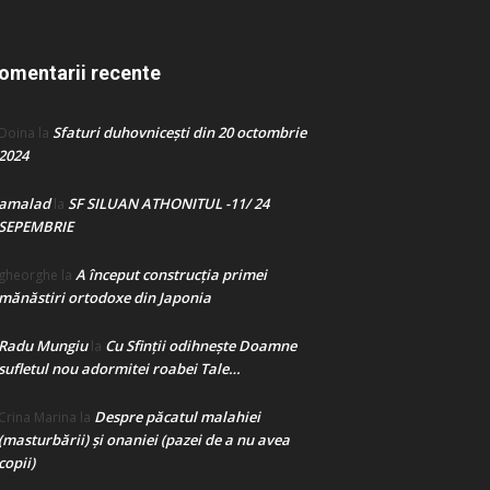
omentarii recente
Sfaturi duhovnicești din 20 octombrie
Doina
la
2024
amalad
SF SILUAN ATHONITUL -11/ 24
la
SEPEMBRIE
A început construcţia primei
gheorghe
la
mănăstiri ortodoxe din Japonia
Radu Mungiu
Cu Sfinții odihnește Doamne
la
sufletul nou adormitei roabei Tale…
Despre păcatul malahiei
Crina Marina
la
(masturbării) şi onaniei (pazei de a nu avea
copii)