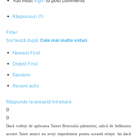
You must
login
to post comments
Răspunsuri (1)
Filter
Sortează după:
Cele mai multe voturi
Newest First
Oldest First
Random
Recent activ
Răspunde la această întrebare
0
0
Dacă vorbiți de aplicarea Tainei Botezului părintelui, adică de înfătuirea
acestei Taine atunci nu aveți impediment pentru această relație. Iar dacă