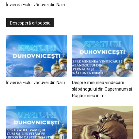
Învierea Fiului văduvei din Nain
Descoperă ortodoxia
Învierea Fiului văduvei din Nain
Despre minunea vindecării
slăbănogului din Capernaum și
Rugăciunea inimii