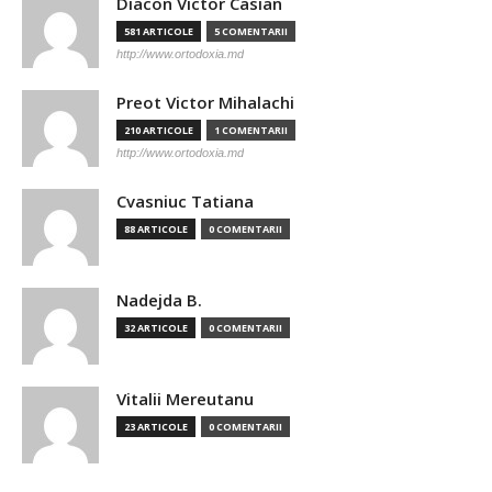
Diacon Victor Casian
581 ARTICOLE
5 COMENTARII
http://www.ortodoxia.md
Preot Victor Mihalachi
210 ARTICOLE
1 COMENTARII
http://www.ortodoxia.md
Cvasniuc Tatiana
88 ARTICOLE
0 COMENTARII
Nadejda B.
32 ARTICOLE
0 COMENTARII
Vitalii Mereutanu
23 ARTICOLE
0 COMENTARII