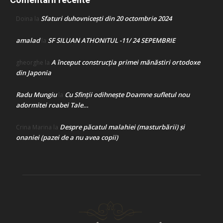
Sfaturi duhovnicești din 20 octombrie 2024
Doina
la
amalad
SF SILUAN ATHONITUL -11/ 24 SEPEMBRIE
la
A început construcţia primei mănăstiri ortodoxe
gheorghe
la
din Japonia
Radu Mungiu
Cu Sfinții odihnește Doamne sufletul nou
la
adormitei roabei Tale…
Despre păcatul malahiei (masturbării) şi
Crina Marina
la
onaniei (pazei de a nu avea copii)