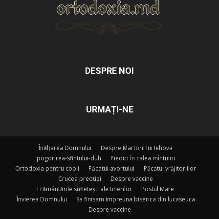
DESPRE NOI
URMAȚI-NE
Înălțarea Domnului
Despre Martorii lui Iehova
pogorirea-sfintului-duh
Piedici în calea mîntuirii
Ortodoxia pentru copii
Păcatul avortului
Păcatul vrăjitoriilor
Crucea preoției
Despre vaccine
Frământările sufletești ale tinerilor
Postul Mare
Învierea Domnului
Sa finisam impreuna biserica din lucaseuca
Despre vaccine