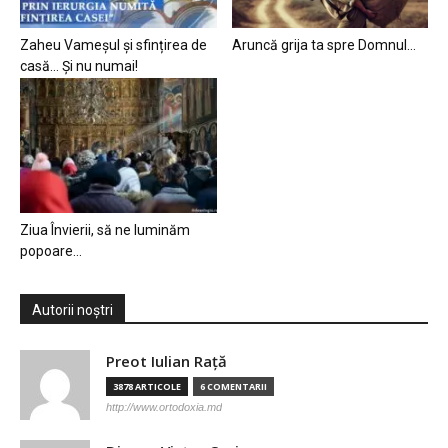
Zaheu Vameșul și sfințirea de
Aruncă grija ta spre Domnul…
casă… Și nu numai!
Ziua Învierii, să ne luminăm
popoare…
Autorii noștri
Preot Iulian Raţă
3878 ARTICOLE
6 COMENTARII
http://www.ortodoxia.md