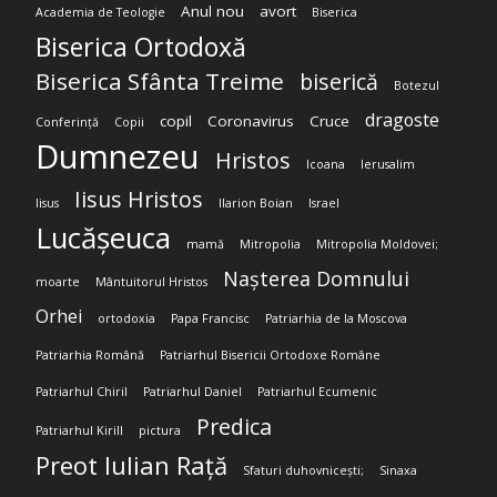
Anul nou
avort
Academia de Teologie
Biserica
Biserica Ortodoxă
Biserica Sfânta Treime
biserică
Botezul
dragoste
copil
Coronavirus
Cruce
Conferință
Copii
Dumnezeu
Hristos
Icoana
Ierusalim
Iisus Hristos
Iisus
Ilarion Boian
Israel
Lucășeuca
mamă
Mitropolia
Mitropolia Moldovei;
Nașterea Domnului
moarte
Mântuitorul Hristos
Orhei
ortodoxia
Papa Francisc
Patriarhia de la Moscova
Patriarhia Română
Patriarhul Bisericii Ortodoxe Române
Patriarhul Chiril
Patriarhul Daniel
Patriarhul Ecumenic
Predica
Patriarhul Kirill
pictura
Preot Iulian Rață
Sfaturi duhovnicești;
Sinaxa