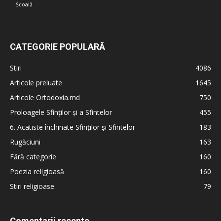
Școală
CATEGORIE POPULARĂ
Stiri
4086
Articole preluate
1645
Articole Ortodoxia.md
750
Proloagele Sfinților și a Sfintelor
455
6. Acatiste închinate Sfinților și Sfintelor
183
Rugăciuni
163
Fără categorie
160
Poezia religioasă
160
Stiri religioase
79
Comentarii recente