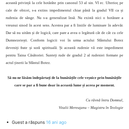
această privință la cele hotărâte prin canonul 53 al sin. VI ec. Ulterior, pe
cale de obicei, s-a extins impedimentul chiar până la gradul VII ca și
rudenia de sânge. Nu s-a generalizat însă. Nu există nici o hotărare a
vreunui sinod în acest sens. Acestea par a fi liniile de luminare în adevăr.
Dar să nu uităm și de logică, care pare a avea o legătură cât de cât cu cele
Dumnezeiești. Conform logicii voi în urma actului Sfântului Botez
deveniți frate și soră spirituală. Și această rudenie vă este impediment
pentru Taina Căsătoriei. Sunteți rude de gradul 2 al rudeniei formate pe
actul ținerii la Sfântul Botez.
Să nu ne lăsăm îndepărtați de la bunătățile cele veșnice prin bunătățile
care se par a fi bune doar în această lume și aceea pe moment.
Cu râvnă întru Domnul,
Vitalii Mereuţanu – Magistru în Teologie
Guest
a răspuns
16 ani ago