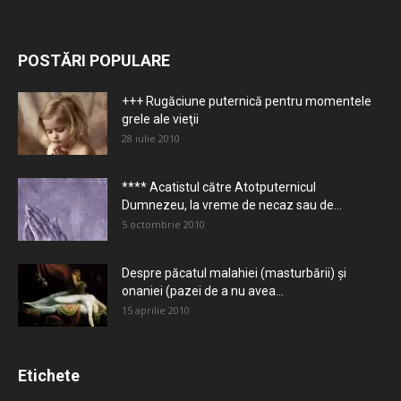
POSTĂRI POPULARE
+++ Rugăciune puternică pentru momentele
grele ale vieţii
28 iulie 2010
**** Acatistul către Atotputernicul
Dumnezeu, la vreme de necaz sau de...
5 octombrie 2010
Despre păcatul malahiei (masturbării) şi
onaniei (pazei de a nu avea...
15 aprilie 2010
Etichete