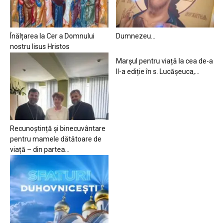
Înălțarea la Cer a Domnului
Dumnezeu…
nostru Iisus Hristos
Marșul pentru viață la cea de-a
II-a ediție în s. Lucășeuca,...
Recunoștință și binecuvântare
pentru mamele dătătoare de
viață – din partea...