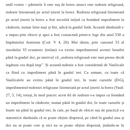
tatăl vostru – părintele îi este naș de botez atunci este rudenie religioasă,
rudenie întemeiată pe actul ținerii la botez. Rudenia religioasă întemeiată
pe actul ținerii la botez a fost socotită inițial ca formând impediment la
căsătorie, numai între nași și fini, adică in gradul întâi. Această rânduială s-
a impus prin obicei și apoi a fost consacrată printr-o lege din anul 530 a
împăratului Justinian (Cod. V. 4, 26). Mai târziu, prin canonul 53 al
sinodului VI ecumenic (trulan) s-a extins impedimentul acestei înrudiri
până la gradul doi, pe motivul că „rudenia religioasă este mai presus decât
legătura cea după trup”. Și această rudenie a fost considerată de Vasilicale
ca fiind cu impediment până în gradul trei. Ca urmare, cu toate că
Vasilicalele au extins până în gradul trei, în toate cazurile (D-G),
impedimentul-rudeniei religioase întemeiată pe actul ținerii la botez (Vasil.
27, 5, 14), totuși, în mod practic acest fel de rudenie s-a impus ca formând
un impediment la căsătorie, numai până în gradul doi, în toate cazurile și
foarte rar până în gradul trei, în care, pe bază de obicei sau de practică s-a
statornicit rânduiala că se poate obține dispensă, pe când în gradul unu și
doi nu se poate cere și nici nu se poate obține dispensă, ținându-se în