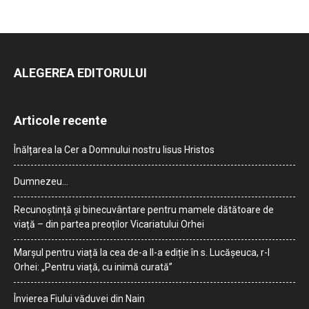
ALEGEREA EDITORULUI
Articole recente
Înălțarea la Cer a Domnului nostru Iisus Hristos
Dumnezeu…
Recunoștință și binecuvântare pentru mamele dătătoare de
viață – din partea preoților Vicariatului Orhei
Marșul pentru viață la cea de-a II-a ediție în s. Lucășeuca, r-l
Orhei: „Pentru viață, cu inimă curată”
Învierea Fiului văduvei din Nain