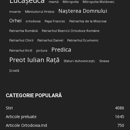
Lucășeuca
mamă
Mitropolia
Mitropolia Moldovei;
Nașterea Domnului
moarte
Mântuitorul Hristos
Orhei
ortodoxia
Papa Francisc
Patriarhia de la Moscova
Patriarhia Română
Patriarhul Bisericii Ortodoxe Române
Patriarhul Chiril
Patriarhul Daniel
Patriarhul Ecumenic
Predica
Patriarhul Kirill
pictura
Preot Iulian Rață
Sfaturi duhovnicești;
Sinaxa
Școală
CATEGORIE POPULARĂ
Stiri
4086
Articole preluate
1645
Articole Ortodoxia.md
750