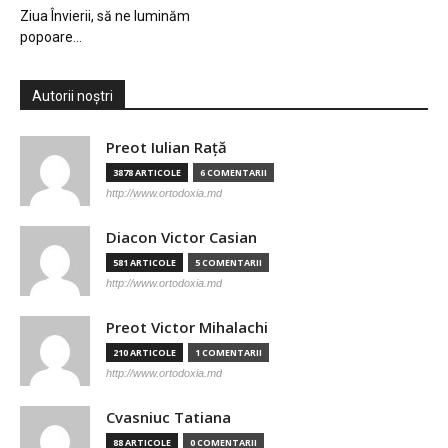
Ziua Învierii, să ne luminăm
popoare…
Autorii noștri
Preot Iulian Raţă
3878 ARTICOLE
6 COMENTARII
http://www.ortodoxia.md
Diacon Victor Casian
581 ARTICOLE
5 COMENTARII
http://www.ortodoxia.md
Preot Victor Mihalachi
210 ARTICOLE
1 COMENTARII
http://www.ortodoxia.md
Cvasniuc Tatiana
88 ARTICOLE
0 COMENTARII