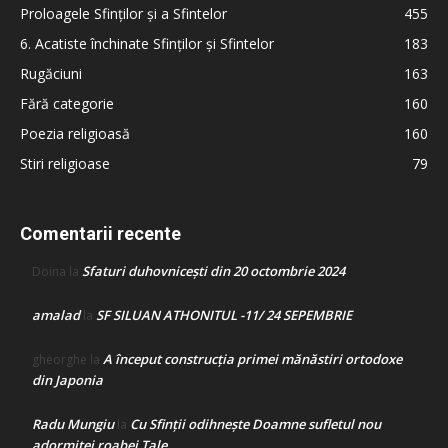
Proloagele Sfinților și a Sfintelor
455
6. Acatiste închinate Sfinților și Sfintelor
183
Rugăciuni
163
Fără categorie
160
Poezia religioasă
160
Stiri religioase
79
Comentarii recente
Sfaturi duhovnicești din 20 octombrie 2024
Doina
la
amalad
SF SILUAN ATHONITUL -11/ 24 SEPEMBRIE
la
A început construcţia primei mănăstiri ortodoxe
gheorghe
la
din Japonia
Radu Mungiu
Cu Sfinții odihnește Doamne sufletul nou
la
adormitei roabei Tale…