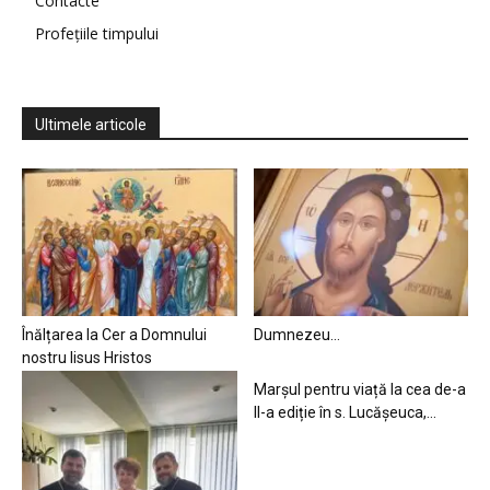
Contacte
Profețiile timpului
Ultimele articole
Înălțarea la Cer a Domnului
Dumnezeu…
nostru Iisus Hristos
Marșul pentru viață la cea de-a
II-a ediție în s. Lucășeuca,...