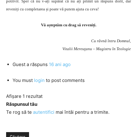
potrivit. Sper că nu v-ați supărat că nu ați primit un răspuns dorit, dar
reveniți cu completarea și poate vă putem ajuta cu ceva!
Vă așteptăm cu drag să reveniți.
Cu râvnă întru Domnul,
Vitalii Mereuţanu – Magistru în Teologie
Guest
a răspuns
16 ani ago
You must
login
to post comments
Afișare 1 rezultat
Răspunsul tău
Te rog să te
autentifici
mai întâi pentru a trimite.