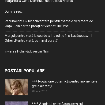
Înălțarea la Cer a Domnului nostru Iisus Hristos
Dumnezeu…
Recunoștință și binecuvântare pentru mamele dătătoare de
viață – din partea preoților Vicariatului Orhei
Marșul pentru viață la cea de-a II-a ediție în s. Lucășeuca, r-l
Orhei: „Pentru viață, cu inimă curată”
Învierea Fiului văduvei din Nain
POSTĂRI POPULARE
+++ Rugăciune puternică pentru momentele
grele ale vieţii
28 iulie 2010
**** Acatistul către Atotputernicul