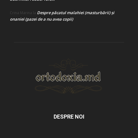
Despre păcatul malahiei (masturbării) şi
Crina Marina
la
onaniei (pazei de a nu avea copii)
DESPRE NOI