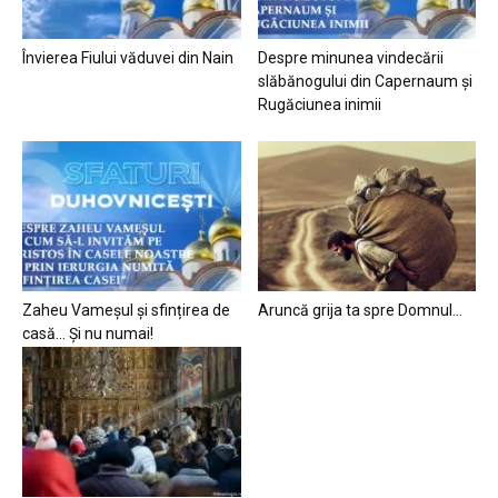
Învierea Fiului văduvei din Nain
Despre minunea vindecării
slăbănogului din Capernaum și
Rugăciunea inimii
Zaheu Vameșul și sfințirea de
Aruncă grija ta spre Domnul…
casă… Și nu numai!