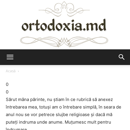
Ortodoxia.md
Acasă
0
0
Sărut mâna părinte, nu ştiam în ce rubrică să anexez
întrebarea mea, totuşi am o întrebare simplă, în seara de
anul nou se vor petrece slujbe religioase şi dacă mă
puteţi indruma unde anume. Muţumesc mult pentru
îndrumare.