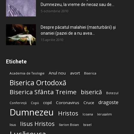
Dumnezeu, la vreme de necaz sau de...
5 octombrie 2010
Despre păcatul malahiei (masturbării) şi
onaniei (pazei de a nu avea...
15 aprilie 2010
Etichete
Anul nou
avort
Academia de Teologie
Biserica
Biserica Ortodoxă
Biserica Sfânta Treime
biserică
Botezul
dragoste
copil
Coronavirus
Cruce
Conferință
Copii
Dumnezeu
Hristos
Icoana
Ierusalim
Iisus Hristos
Iisus
Ilarion Boian
Israel