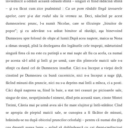
învrednicit a odrăsli această odraslă sfîntă – singuri ei fiind rădăcină sfîntă
– şi s-a făcut cum zice psalmistul :
Ca un pom răsădit lîngă izvoarele
apelor, care şi-a dat rodul său la vremea sa
. Deci, născînd pe acest
dumnezeiesc prunc, l-a numit Nicolae, care se tîlcuieşte „biruitor de
popor”; şi cu adevărat s-a arătat biruitor al răutăţii, aşa binevoind
Dumnezeu spre folosul de obşte al lumii.După acea naştere, maica sa Nona
a rămas stearpă, pînă la dezlegarea din legăturile cele trupeşti, mărturisind
singură firea că nu este cu putinţă a se mai naşte alt fiu ca acela, ca numai
pe acesta să-l aibă şi întîi şi pe urmă, care din pîntecele maicii sale s-a
sfinţit cu darul cel de Dumnezeu insuflat. Căci n-a început a vieţui decît
cinstind pe Dumnezeu cu bună cucernicie, nici n-a început a suge ţîţă,
făcînd minuni din pruncie, nici nu s-a deprins mai întîi a mînca, ci a posti.
Căci după naşterea sa, fiind în baie, a stat trei ceasuri pe picioarele sale,
singur de sine, nesprijinindu-l nimeni, dînd prin această stare, cinste Sfintei
Treimi, Căreia mai pe urmă avea să-i fie mare slujitor şi întîi-stătător. Cînd
se apropia de pieptul maicii sale, se cunoştea a fi făcător de minuni,
hrănindu-se nu după obiceiul pruncilor celorlalţi – pentru că numai din ţîţa
cea dreaptă sugea lapte – avînd să dobîndească cu cei drept-credincioşi