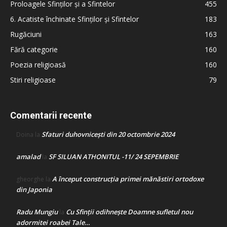
Proloagele Sfinților și a Sfintelor
455
6. Acatiste închinate Sfinților și Sfintelor
183
Rugăciuni
163
Fără categorie
160
Poezia religioasă
160
Stiri religioase
79
Comentarii recente
Sfaturi duhovnicești din 20 octombrie 2024
Doina
la
amalad
SF SILUAN ATHONITUL -11/ 24 SEPEMBRIE
la
A început construcţia primei mănăstiri ortodoxe
gheorghe
la
din Japonia
Radu Mungiu
Cu Sfinții odihnește Doamne sufletul nou
la
adormitei roabei Tale…