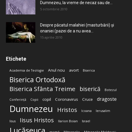
Dumnezeu, la vreme de necaz sau de...
5 octombrie 2010
Despre păcatul malahiei (masturbării) şi
onaniei (pazei de a nu avea...
15 aprilie 2010
Etichete
Anul nou
avort
Academia de Teologie
Biserica
Biserica Ortodoxă
Biserica Sfânta Treime
biserică
Botezul
dragoste
copil
Coronavirus
Cruce
Conferință
Copii
Dumnezeu
Hristos
Icoana
Ierusalim
Iisus Hristos
Iisus
Ilarion Boian
Israel
Lucășeuca