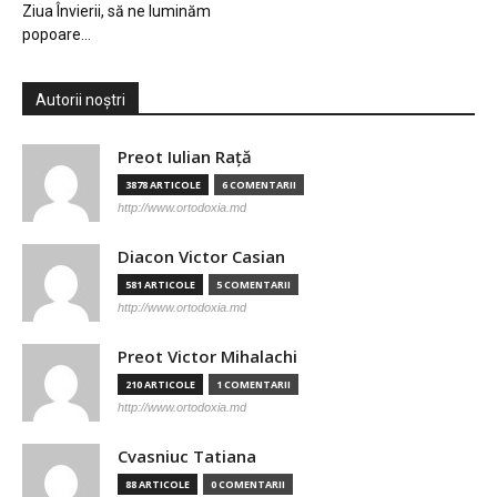
Ziua Învierii, să ne luminăm
popoare…
Autorii noștri
Preot Iulian Raţă
3878 ARTICOLE
6 COMENTARII
http://www.ortodoxia.md
Diacon Victor Casian
581 ARTICOLE
5 COMENTARII
http://www.ortodoxia.md
Preot Victor Mihalachi
210 ARTICOLE
1 COMENTARII
http://www.ortodoxia.md
Cvasniuc Tatiana
88 ARTICOLE
0 COMENTARII