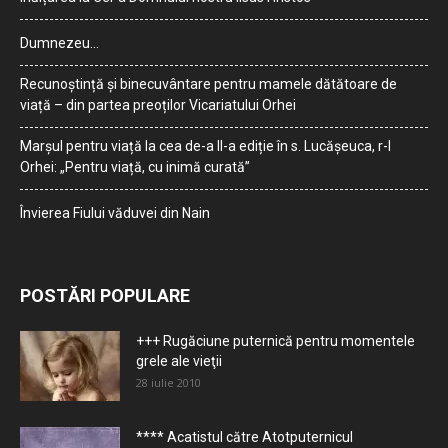
Dumnezeu…
Recunoștință și binecuvântare pentru mamele dătătoare de
viață – din partea preoților Vicariatului Orhei
Marșul pentru viață la cea de-a II-a ediție în s. Lucășeuca, r-l
Orhei: „Pentru viață, cu inimă curată”
Învierea Fiului văduvei din Nain
POSTĂRI POPULARE
+++ Rugăciune puternică pentru momentele
grele ale vieţii
28 iulie 2010
**** Acatistul către Atotputernicul