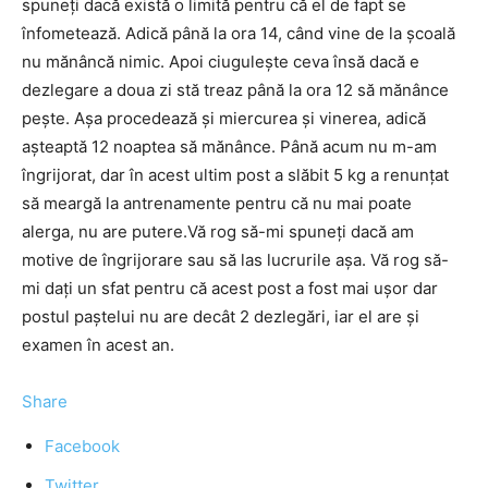
spuneţi dacă există o limită pentru că el de fapt se
înfometează. Adică până la ora 14, când vine de la şcoală
nu mănâncă nimic. Apoi ciuguleşte ceva însă dacă e
dezlegare a doua zi stă treaz până la ora 12 să mănânce
peşte. Aşa procedează şi miercurea şi vinerea, adică
aşteaptă 12 noaptea să mănânce. Până acum nu m-am
îngrijorat, dar în acest ultim post a slăbit 5 kg a renunţat
să meargă la antrenamente pentru că nu mai poate
alerga, nu are putere.Vă rog să-mi spuneţi dacă am
motive de îngrijorare sau să las lucrurile aşa. Vă rog să-
mi dați un sfat pentru că acest post a fost mai uşor dar
postul paştelui nu are decât 2 dezlegări, iar el are şi
examen în acest an.
Share
Facebook
Twitter