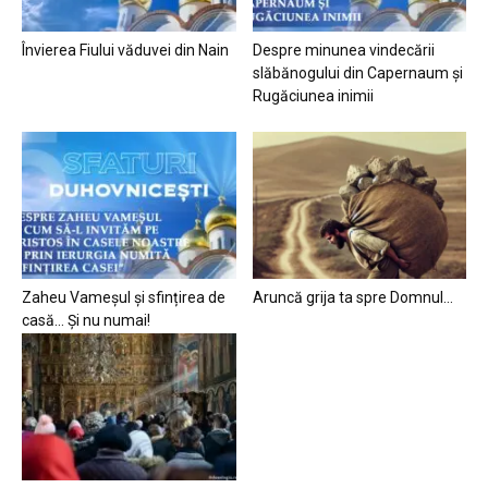
Învierea Fiului văduvei din Nain
Despre minunea vindecării
slăbănogului din Capernaum și
Rugăciunea inimii
Zaheu Vameșul și sfințirea de
Aruncă grija ta spre Domnul…
casă… Și nu numai!