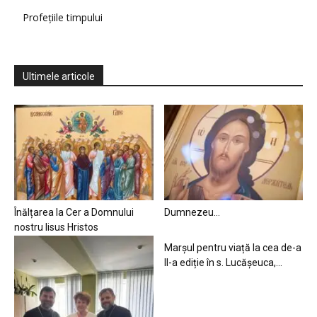
Profețiile timpului
Ultimele articole
Înălțarea la Cer a Domnului
Dumnezeu…
nostru Iisus Hristos
Marșul pentru viață la cea de-a
II-a ediție în s. Lucășeuca,...