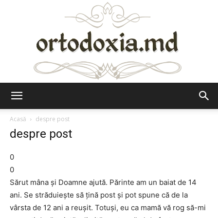
Ortodoxia.md
Acasă
despre post
despre post
0
0
Sărut mâna şi Doamne ajută. Părinte am un baiat de 14
ani. Se străduieşte să ţină post şi pot spune că de la
vârsta de 12 ani a reuşit. Totuşi, eu ca mamă vă rog să-mi