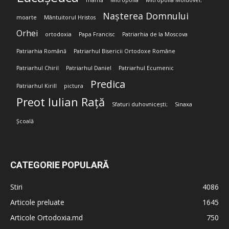
mamă
Mitropolia
Mitropolia Moldovei;
Nașterea Domnului
moarte
Mântuitorul Hristos
Orhei
ortodoxia
Papa Francisc
Patriarhia de la Moscova
Patriarhia Română
Patriarhul Bisericii Ortodoxe Române
Patriarhul Chiril
Patriarhul Daniel
Patriarhul Ecumenic
Predica
Patriarhul Kirill
pictura
Preot Iulian Rață
Sfaturi duhovnicești;
Sinaxa
Școală
CATEGORIE POPULARĂ
Stiri
4086
Articole preluate
1645
Articole Ortodoxia.md
750