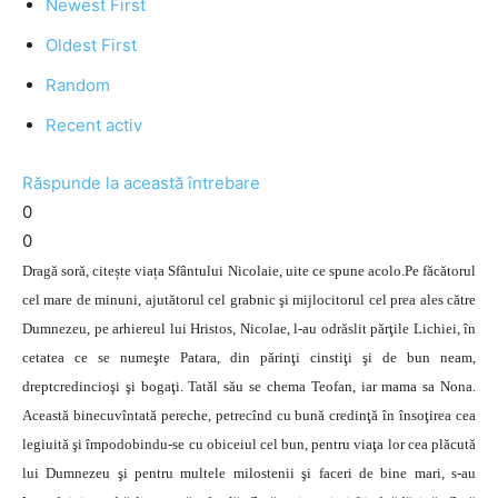
Newest First
Oldest First
Random
Recent activ
Răspunde la această întrebare
0
0
Dragă soră, citește viața Sfântului Nicolaie, uite ce spune acolo.Pe făcătorul
cel mare de minuni, ajutătorul cel grabnic şi mijlocitorul cel prea ales către
Dumnezeu, pe arhiereul lui Hristos, Nicolae, l-au odrăslit părţile Lichiei, în
cetatea ce se numeşte Patara, din părinţi cinstiţi şi de bun neam,
dreptcredincioşi şi bogaţi. Tatăl său se chema Teofan, iar mama sa Nona.
Această binecuvîntată pereche, petrecînd cu bună credinţă în însoţirea cea
legiuită şi împodobindu-se cu obiceiul cel bun, pentru viaţa lor cea plăcută
lui Dumnezeu şi pentru multele milostenii şi faceri de bine mari, s-au