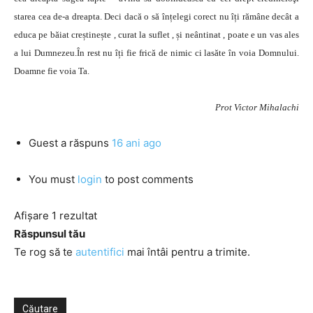
starea cea de-a dreapta. Deci dacă o să înțelegi corect nu îți rămâne decât a
educa pe băiat creștinește , curat la suflet , și neântinat , poate e un vas ales
a lui Dumnezeu.În rest nu îți fie frică de nimic ci lasăte în voia Domnului.
Doamne fie voia Ta.
Prot Victor Mihalachi
Guest
a răspuns
16 ani ago
You must
login
to post comments
Afișare 1 rezultat
Răspunsul tău
Te rog să te
autentifici
mai întâi pentru a trimite.
Căutare