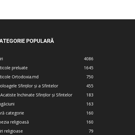
ATEGORIE POPULARĂ
iri
4086
ticole preluate
1645
ticole Ortodoxia.md
750
oloagele Sfinților și a Sfintelor
455
 Acatiste închinate Sfinților și Sfintelor
183
găciuni
163
ră categorie
160
ezia religioasă
160
iri religioase
79