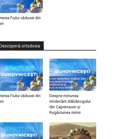
vierea Fiului văduvei din
in
Descoperă ortodoxia
vierea Fiului văduvei din
Despre minunea
in
vindecării slăbănogului
din Capernaum și
Rugăciunea inimii