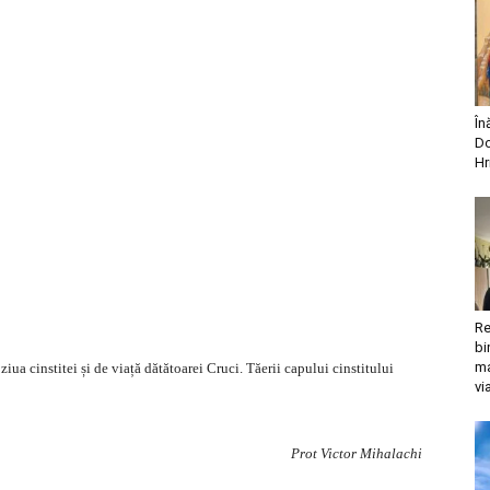
În
Do
Hr
Re
bi
ma
n ziua cinstitei și de viață dătătoarei Cruci. Tăerii capului cinstitului
vi
Prot Victor Mihalachi