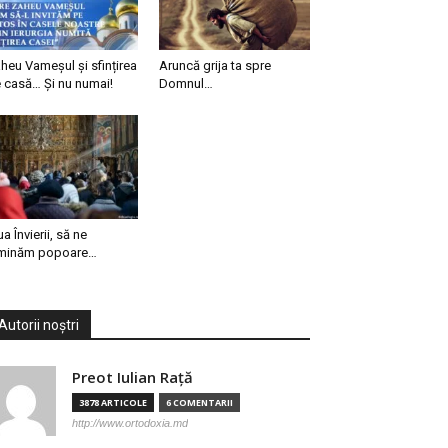
heu Vameșul și sfințirea
Aruncă grija ta spre
 casă… Și nu numai!
Domnul…
ua Învierii, să ne
minăm popoare…
Autorii noștri
Preot Iulian Raţă
3878 ARTICOLE
6 COMENTARII
http://www.ortodoxia.md