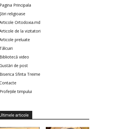
Pagina Principala
Știri religioase
Articole Ortodoxia.md
Articole de la vizitatori
Articole preluate
Tâlcuiri
Bibliotecă video
Gustări de post
Biserica Sfinta Treime
Contacte
Profețiile timpului
Ultimele articole