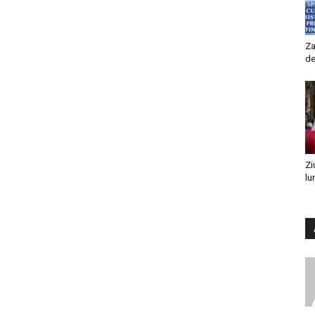
Za
de
Zi
lu