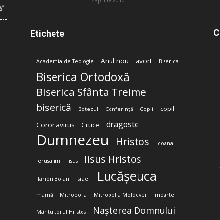
15 aprilie 2010
ă”
C
Etichete
Anul nou
avort
Academia de Teologie
Biserica
Biserica Ortodoxă
Biserica Sfânta Treime
biserică
copil
Botezul
Conferință
Copii
dragoste
Coronavirus
Cruce
Dumnezeu
Hristos
Icoana
Iisus Hristos
Ierusalim
Iisus
Lucășeuca
Ilarion Boian
Israel
mamă
Mitropolia
Mitropolia Moldovei;
moarte
Nașterea Domnului
Mântuitorul Hristos