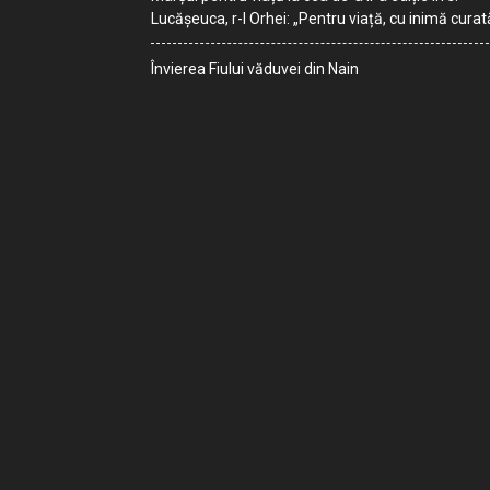
Lucășeuca, r-l Orhei: „Pentru viață, cu inimă curat
Învierea Fiului văduvei din Nain