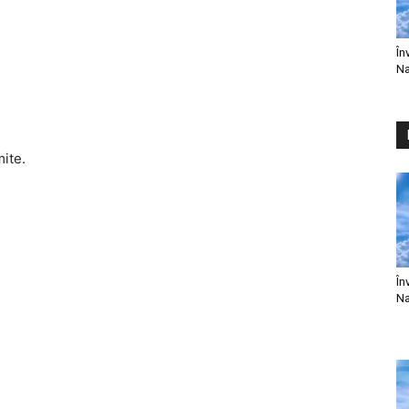
În
Na
mite.
În
Na