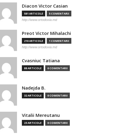
Diacon Victor Casian
581 ARTICOLE
5 COMENTARII
http://www.ortodoxia.md
Preot Victor Mihalachi
210 ARTICOLE
1 COMENTARII
http://www.ortodoxia.md
Cvasniuc Tatiana
88 ARTICOLE
0 COMENTARII
Nadejda B.
32 ARTICOLE
0 COMENTARII
Vitalii Mereutanu
23 ARTICOLE
0 COMENTARII