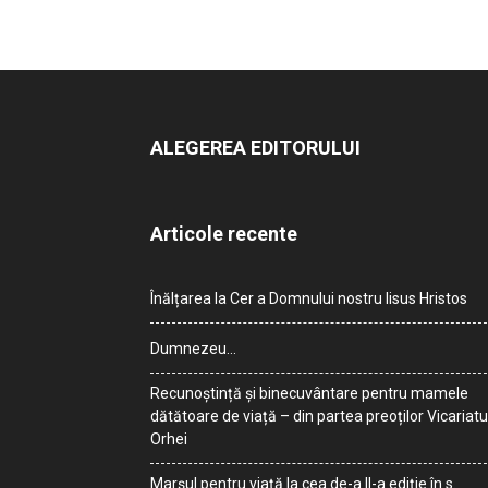
ALEGEREA EDITORULUI
Articole recente
Înălțarea la Cer a Domnului nostru Iisus Hristos
Dumnezeu…
Recunoștință și binecuvântare pentru mamele
dătătoare de viață – din partea preoților Vicariatu
Orhei
Marșul pentru viață la cea de-a II-a ediție în s.