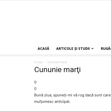
ACASĂ
ARTICOLE ŞI STUDII
RUGĂ
Acasă
Cununie marţi
Cununie marţi
0
0
Bună ziua, spuneţi-mi vă rog dacă sunt care
mulţumesc anticipat.