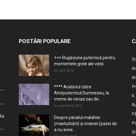
POSTĂRI POPULARE
C
+++ Rugăciune puternică pentru
St
momentele grele ale vieţii
Ar
28 iulie 2010
Ar
Pr
**** Acatistul către
Atotputernicul Dumnezeu, la
6.
vreme de necaz sau de...
Ru
5 octombrie 2010
Fă
lui
Despre păcatul malahiei
Po
(masturbării) şi onaniei (pazei de
a nu avea...
St