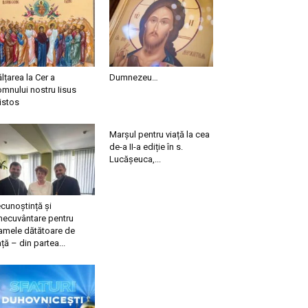
ălțarea la Cer a
Dumnezeu…
mnului nostru Iisus
istos
Marșul pentru viață la cea
de-a II-a ediție în s.
Lucășeuca,...
cunoștință și
necuvântare pentru
mele dătătoare de
ață – din partea...