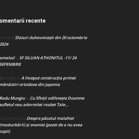
omentarii recente
Sfaturi duhovnicești din 20 octombrie
Doina
la
2024
amalad
SF SILUAN ATHONITUL -11/ 24
la
SEPEMBRIE
A început construcţia primei
gheorghe
la
mănăstiri ortodoxe din Japonia
Radu Mungiu
Cu Sfinții odihnește Doamne
la
sufletul nou adormitei roabei Tale…
Despre păcatul malahiei
Crina Marina
la
(masturbării) şi onaniei (pazei de a nu avea
copii)