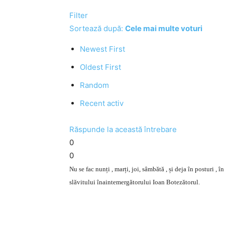
Filter
Sortează după:
Cele mai multe voturi
Newest First
Oldest First
Random
Recent activ
Răspunde la această întrebare
0
0
Nu se fac nunți , marți, joi, sâmbătă , și deja în posturi , î
slăvitului înaintemergătorului Ioan Botezătorul.