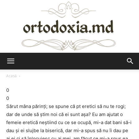
Ortodoxia.md
Acasă
0
0
Sărut mâna părinţi; se spune că pt eretici să nu te rogi;
dar de unde să ştim noi că ei sunt aşa? Eu am ajutat o
femeie eretică neştiind cu ce se ocupă, mi-a dat bani să-i
dau şi ei slujbe la biserică, dar mi-a spus să nu îi dau pe
ai ei ci să înlocuiesc cu ai mei, am făcut ce mi-a spus ea,