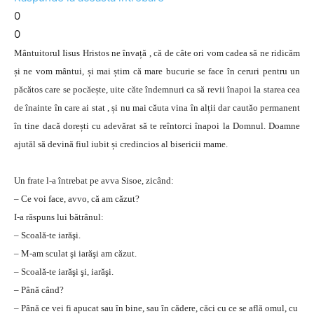
0
0
Mântuitorul Iisus Hristos ne învață , că de câte ori vom cadea să ne ridicăm
și ne vom mântui, și mai știm că mare bucurie se face în ceruri pentru un
păcătos care se pocăește, uite căte îndemnuri ca să revii înapoi la starea cea
de înainte în care ai stat , și nu mai căuta vina în alții dar cautăo permanent
în tine dacă dorești cu adevărat să te reîntorci înapoi la Domnul. Doamne
ajutăl să devină fiul iubit și credincios al bisericii mame.
Un frate l-a întrebat pe avva Sisoe, zicând:
– Ce voi face, avvo, că am căzut?
I-a răspuns lui bătrânul:
– Scoală-te iarăşi.
– M-am sculat şi iarăşi am căzut.
– Scoală-te iarăşi şi, iarăşi.
– Până când?
– Până ce vei fi apucat sau în bine, sau în cădere, căci cu ce se află omul, cu