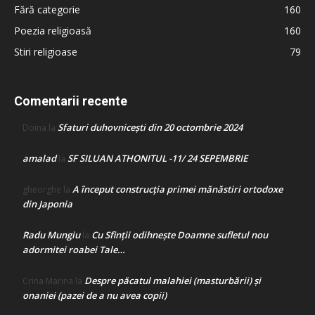
Fără categorie
160
Poezia religioasă
160
Stiri religioase
79
Comentarii recente
Sfaturi duhovnicești din 20 octombrie 2024
Doina
la
amalad
SF SILUAN ATHONITUL -11/ 24 SEPEMBRIE
la
A început construcţia primei mănăstiri ortodoxe
gheorghe
la
din Japonia
Radu Mungiu
Cu Sfinții odihnește Doamne sufletul nou
la
adormitei roabei Tale…
Despre păcatul malahiei (masturbării) şi
Crina Marina
la
onaniei (pazei de a nu avea copii)