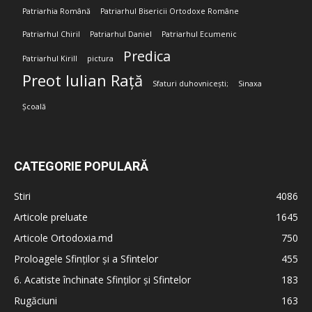
Patriarhia Română
Patriarhul Bisericii Ortodoxe Române
Patriarhul Chiril
Patriarhul Daniel
Patriarhul Ecumenic
Predica
Patriarhul Kirill
pictura
Preot Iulian Rață
Sfaturi duhovnicești;
Sinaxa
Școală
CATEGORIE POPULARĂ
Stiri
4086
Articole preluate
1645
Articole Ortodoxia.md
750
Proloagele Sfinților și a Sfintelor
455
6. Acatiste închinate Sfinților și Sfintelor
183
Rugăciuni
163