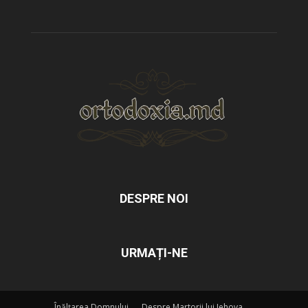
DESPRE NOI
URMAȚI-NE
Înălțarea Domnului
Despre Martorii lui Iehova