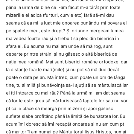
până la urmă de bine ce i-am făcut m-a târât prin toate
mizeriile ei adică (furturi, curvie etc) fără să-mi dau
seama că ea mi-a luat mie onoarea punându-mi povara ei
pe spatele meu, este drept? Şi oriunde mergeam lumea
mă vedea foarte rău şi a trebuit să plec din biserică în
afara ei. Eu acuma nu mai am unde să mă rog, sunt
departe printre străini şi nu găsesc o altă biserică de
naţia mea română. Mai sunt biserici române ortodoxe, dar
la distanţe foarte mari(mile) şi nu pot să mă duc decât
poate o data pe an. Mă întreb, cum poate un om de lângă
tine, tu ai milă şi bunăvoinţa să-l ajuţi să se mântuiască,iar
el îţi întoarce cu mai rău? Până la urmă mi-am dat seama
că lor le este greu să mărturisească faptele lor sau nu vor
pt că le place să meargă prin mizerii şi apoi găsesc
suflete slabe profitând până la limită de bunătatea lor. Eu
acum îmi doresc să îmi recapăt onoarea şi nu am cum pt
că martor îl am numai pe Mântuitorul Iisus Hristos, numai