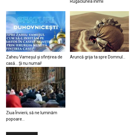
Rugăciunea inimii
Zaheu Vameșul și sfințirea de
Aruncă grija ta spre Domnul…
casă… Și nu numai!
Ziua Învierii, să ne luminăm
popoare…