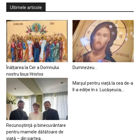
Ultimele articole
Înălțarea la Cer a Domnului
Dumnezeu…
nostru Iisus Hristos
Marșul pentru viață la cea de-a
II-a ediție în s. Lucășeuca,...
Recunoștință și binecuvântare
pentru mamele dătătoare de
viață – din partea...