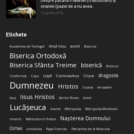
Despre păcatul malahiei (masturbării) şi
onaniei (pazei de a nu avea...
15 aprilie 2010
Etichete
Anul nou
avort
Academia de Teologie
Biserica
Biserica Ortodoxă
Biserica Sfânta Treime
biserică
Botezul
dragoste
copil
Coronavirus
Cruce
Conferință
Copii
Dumnezeu
Hristos
Icoana
Ierusalim
Iisus Hristos
Iisus
Ilarion Boian
Israel
Lucășeuca
mamă
Mitropolia
Mitropolia Moldovei;
Nașterea Domnului
moarte
Mântuitorul Hristos
Orhei
ortodoxia
Papa Francisc
Patriarhia de la Moscova