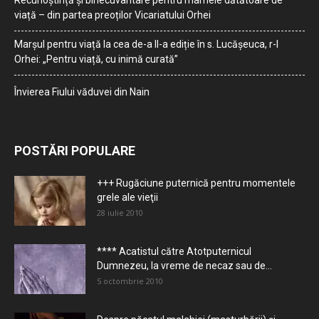
Recunoștință și binecuvântare pentru mamele dătătoare de
viață – din partea preoților Vicariatului Orhei
Marșul pentru viață la cea de-a II-a ediție în s. Lucășeuca, r-l
Orhei: „Pentru viață, cu inimă curată”
Învierea Fiului văduvei din Nain
POSTĂRI POPULARE
+++ Rugăciune puternică pentru momentele
grele ale vieţii
28 iulie 2010
**** Acatistul către Atotputernicul
Dumnezeu, la vreme de necaz sau de...
5 octombrie 2010