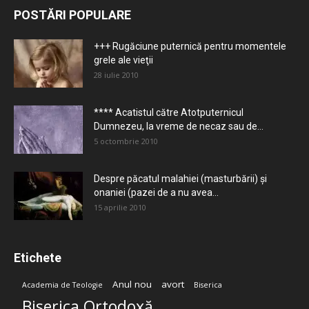
POSTĂRI POPULARE
+++ Rugăciune puternică pentru momentele
grele ale vieţii
28 iulie 2010
**** Acatistul către Atotputernicul
Dumnezeu, la vreme de necaz sau de...
5 octombrie 2010
Despre păcatul malahiei (masturbării) şi
onaniei (pazei de a nu avea...
15 aprilie 2010
Etichete
Anul nou
avort
Academia de Teologie
Biserica
Biserica Ortodoxă