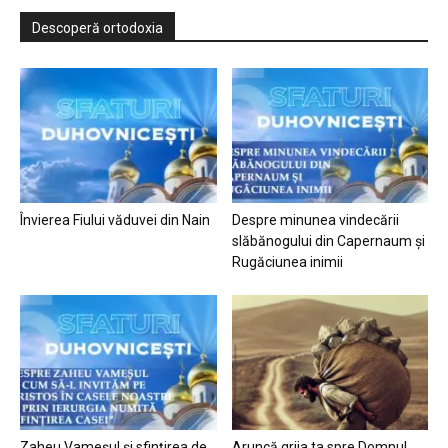
Descoperă ortodoxia
Învierea Fiului văduvei din Nain
Despre minunea vindecării
slăbănogului din Capernaum și
Rugăciunea inimii
Zaheu Vameșul și sfințirea de
Aruncă grija ta spre Domnul…