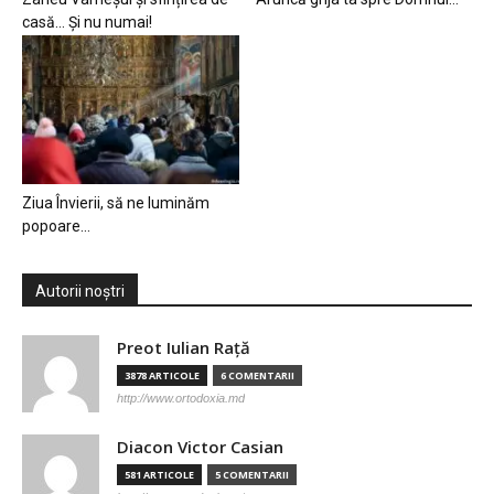
casă… Și nu numai!
Ziua Învierii, să ne luminăm
popoare…
Autorii noștri
Preot Iulian Raţă
3878 ARTICOLE
6 COMENTARII
http://www.ortodoxia.md
Diacon Victor Casian
581 ARTICOLE
5 COMENTARII