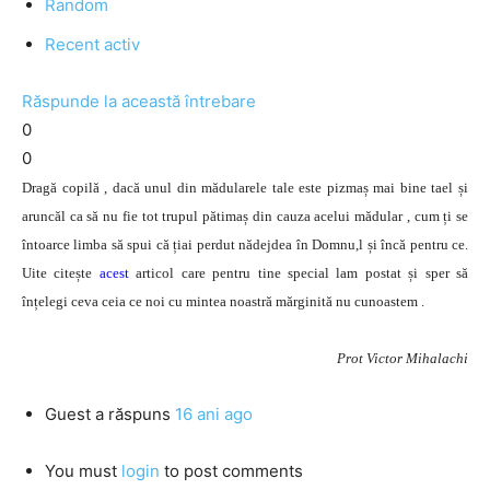
Random
Recent activ
Răspunde la această întrebare
0
0
Dragă copilă , dacă unul din mădularele tale este pizmaș mai bine tael și
aruncăl ca să nu fie tot trupul pătimaș din cauza acelui mădular , cum ți se
întoarce limba să spui că țiai perdut nădejdea în Domnu,l și încă pentru ce.
Uite citește
acest
articol care pentru tine special lam postat și sper să
înțelegi ceva ceia ce noi cu mintea noastră mărginită nu cunoastem .
Prot Victor Mihalachi
Guest
a răspuns
16 ani ago
You must
login
to post comments