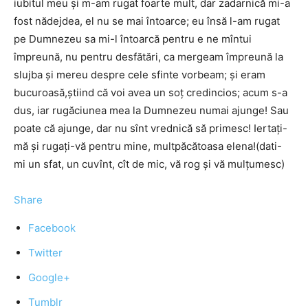
iubitul meu și m-am rugat foarte mult, dar zadarnică mi-a
fost nădejdea, el nu se mai întoarce; eu însă l-am rugat
pe Dumnezeu sa mi-l întoarcă pentru e ne mîntui
împreună, nu pentru desfătări, ca mergeam împreună la
slujba și mereu despre cele sfinte vorbeam; și eram
bucuroasă,știind că voi avea un soț credincios; acum s-a
dus, iar rugăciunea mea la Dumnezeu numai ajunge! Sau
poate că ajunge, dar nu sînt vrednică să primesc! Iertați-
mă și rugați-vă pentru mine, multpăcătoasa elena!(dati-
mi un sfat, un cuvînt, cît de mic, vă rog și vă mulțumesc)
Share
Facebook
Twitter
Google+
Tumblr