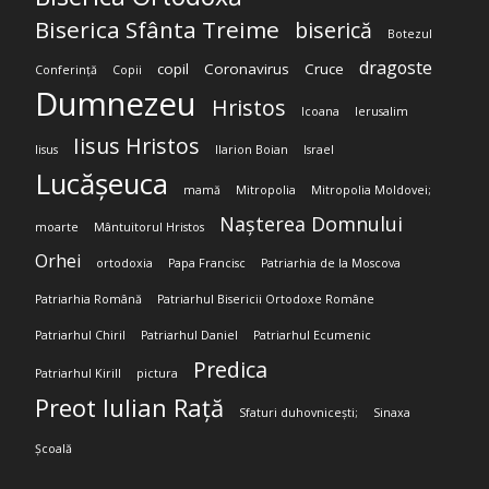
Biserica Sfânta Treime
biserică
Botezul
dragoste
copil
Coronavirus
Cruce
Conferință
Copii
Dumnezeu
Hristos
Icoana
Ierusalim
Iisus Hristos
Iisus
Ilarion Boian
Israel
Lucășeuca
mamă
Mitropolia
Mitropolia Moldovei;
Nașterea Domnului
moarte
Mântuitorul Hristos
Orhei
ortodoxia
Papa Francisc
Patriarhia de la Moscova
Patriarhia Română
Patriarhul Bisericii Ortodoxe Române
Patriarhul Chiril
Patriarhul Daniel
Patriarhul Ecumenic
Predica
Patriarhul Kirill
pictura
Preot Iulian Rață
Sfaturi duhovnicești;
Sinaxa
Școală