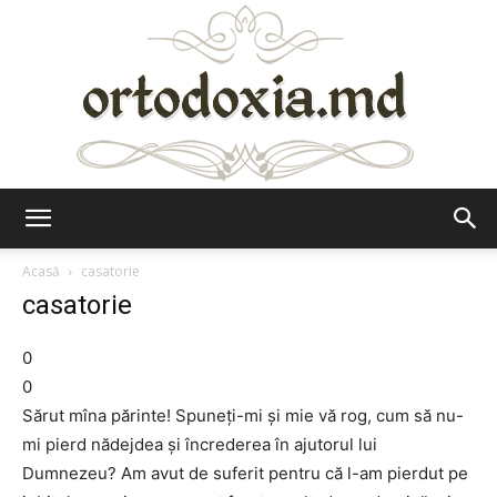
Ortodoxia.md
Acasă
casatorie
casatorie
0
0
Sărut mîna părinte! Spuneți-mi și mie vă rog, cum să nu-
mi pierd nădejdea și încrederea în ajutorul lui
Dumnezeu? Am avut de suferit pentru că l-am pierdut pe