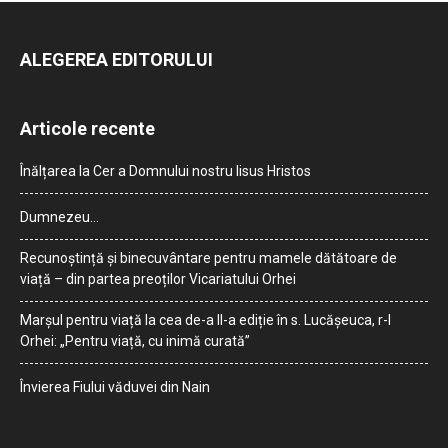
ALEGEREA EDITORULUI
Articole recente
Înălțarea la Cer a Domnului nostru Iisus Hristos
Dumnezeu…
Recunoștință și binecuvântare pentru mamele dătătoare de
viață – din partea preoților Vicariatului Orhei
Marșul pentru viață la cea de-a II-a ediție în s. Lucășeuca, r-l
Orhei: „Pentru viață, cu inimă curată”
Învierea Fiului văduvei din Nain