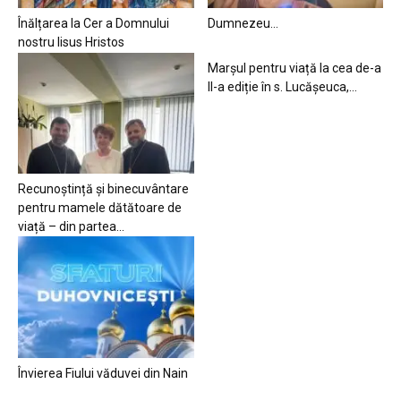
Înălțarea la Cer a Domnului
Dumnezeu…
nostru Iisus Hristos
Marșul pentru viață la cea de-a
II-a ediție în s. Lucășeuca,...
Recunoștință și binecuvântare
pentru mamele dătătoare de
viață – din partea...
Învierea Fiului văduvei din Nain