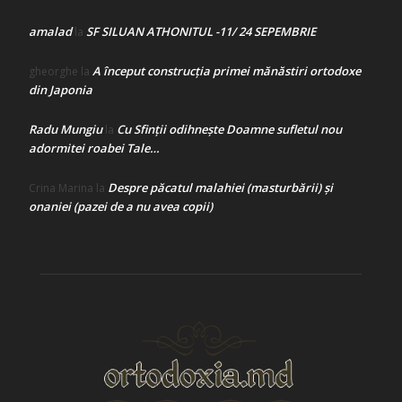
amalad
SF SILUAN ATHONITUL -11/ 24 SEPEMBRIE
la
A început construcţia primei mănăstiri ortodoxe
gheorghe
la
din Japonia
Radu Mungiu
Cu Sfinții odihnește Doamne sufletul nou
la
adormitei roabei Tale…
Despre păcatul malahiei (masturbării) şi
Crina Marina
la
onaniei (pazei de a nu avea copii)