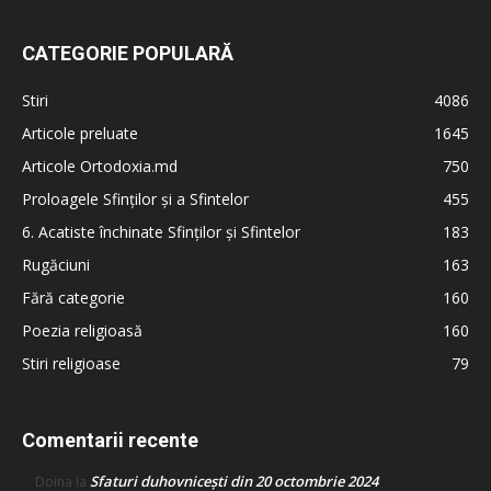
CATEGORIE POPULARĂ
Stiri
4086
Articole preluate
1645
Articole Ortodoxia.md
750
Proloagele Sfinților și a Sfintelor
455
6. Acatiste închinate Sfinților și Sfintelor
183
Rugăciuni
163
Fără categorie
160
Poezia religioasă
160
Stiri religioase
79
Comentarii recente
Sfaturi duhovnicești din 20 octombrie 2024
Doina
la