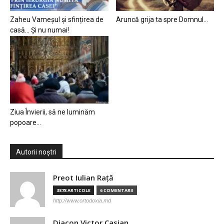
Zaheu Vameșul și sfințirea de
Aruncă grija ta spre Domnul…
casă… Și nu numai!
Ziua Învierii, să ne luminăm
popoare…
Autorii noștri
Preot Iulian Raţă
3878 ARTICOLE
6 COMENTARII
http://www.ortodoxia.md
Diacon Victor Casian