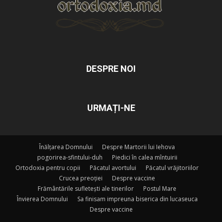
DESPRE NOI
URMAȚI-NE
Înălțarea Domnului
Despre Martorii lui Iehova
pogorirea-sfintului-duh
Piedici în calea mîntuirii
Ortodoxia pentru copii
Păcatul avortului
Păcatul vrăjitoriilor
Crucea preoției
Despre vaccine
Frământările sufletești ale tinerilor
Postul Mare
Învierea Domnului
Sa finisam impreuna biserica din lucaseuca
Despre vaccine