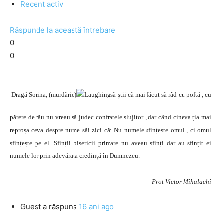
Recent activ
Răspunde la această întrebare
0
0
Dragă Sorina, (murdărie)
să știi că mai făcut să râd cu poftă , cu
părere de rău nu vreau să judec confratele slujitor , dar când cineva ția mai
reproșa ceva despre nume săi zici că: Nu numele sfințeste omul , ci omul
sfințește pe el. Sfinții bisericii primare nu aveau sfinți dar au sfințit ei
numele lor prin adevărata credință în Dumnezeu.
Prot Victor Mihalachi
Guest
a răspuns
16 ani ago