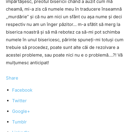
împărtăşesc, preotul bisericii chând a auzit cum mă
cheamă, mi-a zis că numele meu în traducere înseamnă
,,murdărie” şi că nu am nici un sfânt cu aşa nume şi deci
respectiv nu am un înger păzitor… m-a sfătit să merg la
biserica noastră şi să mă rebotez ca să-mi pot schimba
numele în unul bisericesc, părinte spuneţi-mi totuşi cum
trebuie să procedez, poate sunt alte căi de rezolvare a
acestei probleme, sau poate nici nu e o problemă….?! Vă
mulţumesc anticipat!
Share
Facebook
Twitter
Google+
Tumblr