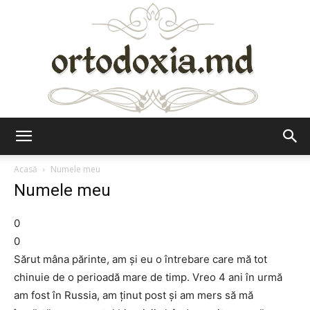
Ortodoxia.md
Acasă
Numele meu
Numele meu
0
0
Sărut mâna părinte, am şi eu o întrebare care mă tot
chinuie de o perioadă mare de timp. Vreo 4 ani în urmă
am fost în Russia, am ţinut post şi am mers să mă