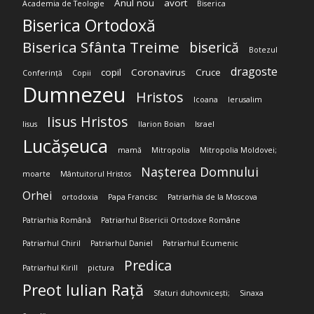
Anul nou
avort
Academia de Teologie
Biserica
Biserica Ortodoxă
Biserica Sfânta Treime
biserică
Botezul
dragoste
copil
Coronavirus
Cruce
Conferință
Copii
Dumnezeu
Hristos
Icoana
Ierusalim
Iisus Hristos
Iisus
Ilarion Boian
Israel
Lucășeuca
mamă
Mitropolia
Mitropolia Moldovei;
Nașterea Domnului
moarte
Mântuitorul Hristos
Orhei
ortodoxia
Papa Francisc
Patriarhia de la Moscova
Patriarhia Română
Patriarhul Bisericii Ortodoxe Române
Patriarhul Chiril
Patriarhul Daniel
Patriarhul Ecumenic
Predica
Patriarhul Kirill
pictura
Preot Iulian Rață
Sfaturi duhovnicești;
Sinaxa