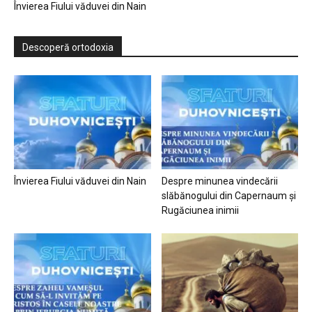
Învierea Fiului văduvei din Nain
Descoperă ortodoxia
Învierea Fiului văduvei din Nain
Despre minunea vindecării
slăbănogului din Capernaum și
Rugăciunea inimii