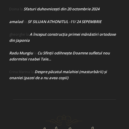
Sfaturi duhovnicești din 20 octombrie 2024
Doina
la
amalad
SF SILUAN ATHONITUL -11/ 24 SEPEMBRIE
la
A început construcţia primei mănăstiri ortodoxe
gheorghe
la
din Japonia
Radu Mungiu
Cu Sfinții odihnește Doamne sufletul nou
la
adormitei roabei Tale…
Despre păcatul malahiei (masturbării) şi
Crina Marina
la
onaniei (pazei de a nu avea copii)