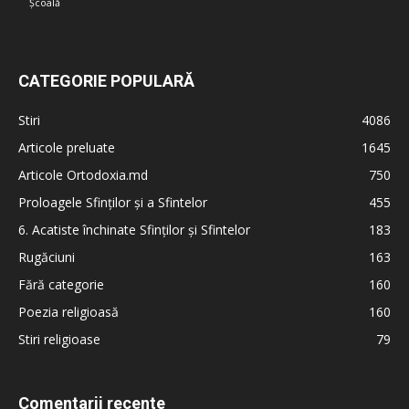
Școală
CATEGORIE POPULARĂ
Stiri
4086
Articole preluate
1645
Articole Ortodoxia.md
750
Proloagele Sfinților și a Sfintelor
455
6. Acatiste închinate Sfinților și Sfintelor
183
Rugăciuni
163
Fără categorie
160
Poezia religioasă
160
Stiri religioase
79
Comentarii recente