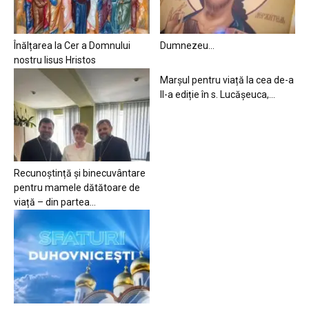
Înălțarea la Cer a Domnului
Dumnezeu…
nostru Iisus Hristos
Marșul pentru viață la cea de-a
II-a ediție în s. Lucășeuca,...
Recunoștință și binecuvântare
pentru mamele dătătoare de
viață – din partea...