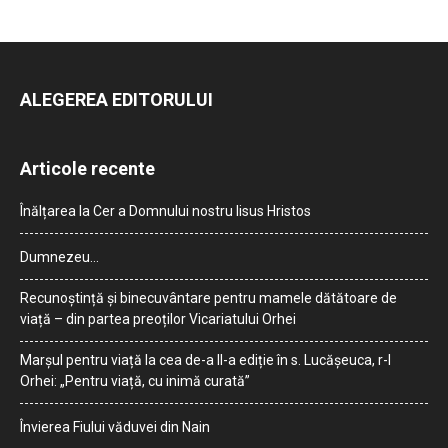
ALEGEREA EDITORULUI
Articole recente
Înălțarea la Cer a Domnului nostru Iisus Hristos
Dumnezeu…
Recunoștință și binecuvântare pentru mamele dătătoare de
viață – din partea preoților Vicariatului Orhei
Marșul pentru viață la cea de-a II-a ediție în s. Lucășeuca, r-l
Orhei: „Pentru viață, cu inimă curată”
Învierea Fiului văduvei din Nain