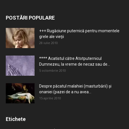
POSTĂRI POPULARE
+++ Rugăciune puternică pentru momentele
grele ale vieţii
28 iulie 2010
**** Acatistul către Atotputernicul
Dumnezeu, la vreme de necaz sau de...
5 octombrie 2010
Despre păcatul malahiei (masturbării) şi
onaniei (pazei de a nu avea...
15 aprilie 2010
Etichete