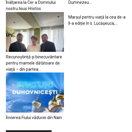
Înălțarea la Cer a Domnului
Dumnezeu…
nostru Iisus Hristos
Marșul pentru viață la cea de-a
II-a ediție în s. Lucășeuca,...
Recunoștință și binecuvântare
pentru mamele dătătoare de
viață – din partea...
Învierea Fiului văduvei din Nain