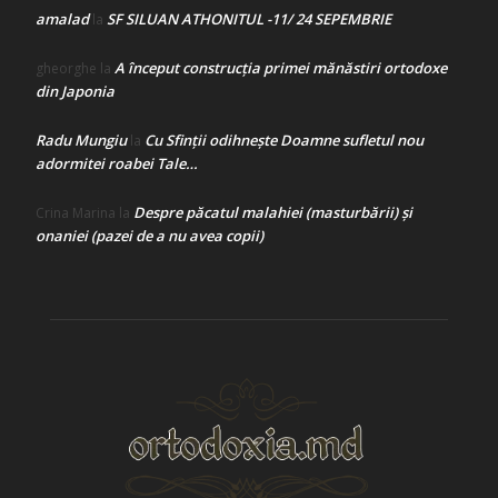
amalad
SF SILUAN ATHONITUL -11/ 24 SEPEMBRIE
la
A început construcţia primei mănăstiri ortodoxe
gheorghe
la
din Japonia
Radu Mungiu
Cu Sfinții odihnește Doamne sufletul nou
la
adormitei roabei Tale…
Despre păcatul malahiei (masturbării) şi
Crina Marina
la
onaniei (pazei de a nu avea copii)