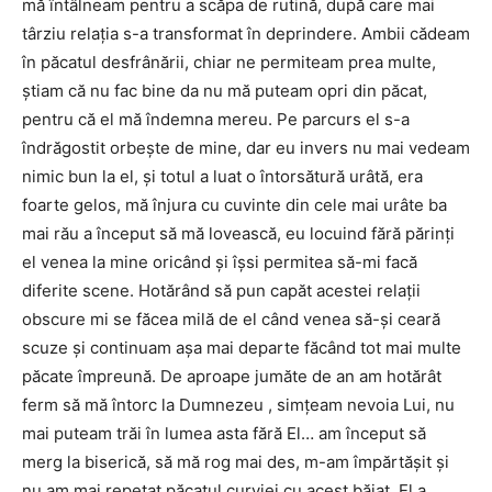
mă întâlneam pentru a scăpa de rutină, după care mai
târziu relaţia s-a transformat în deprindere. Ambii cădeam
în păcatul desfrânării, chiar ne permiteam prea multe,
ştiam că nu fac bine da nu mă puteam opri din păcat,
pentru că el mă îndemna mereu. Pe parcurs el s-a
îndrăgostit orbeşte de mine, dar eu invers nu mai vedeam
nimic bun la el, şi totul a luat o întorsătură urâtă, era
foarte gelos, mă înjura cu cuvinte din cele mai urâte ba
mai rău a început să mă lovească, eu locuind fără părinţi
el venea la mine oricând şi îşsi permitea să-mi facă
diferite scene. Hotărând să pun capăt acestei relaţii
obscure mi se făcea milă de el când venea să-şi ceară
scuze şi continuam aşa mai departe făcând tot mai multe
păcate împreună. De aproape jumăte de an am hotărât
ferm să mă întorc la Dumnezeu , simţeam nevoia Lui, nu
mai puteam trăi în lumea asta fără El… am început să
merg la biserică, să mă rog mai des, m-am împărtăşit şi
nu am mai repetat păcatul curviei cu acest băiat. El a