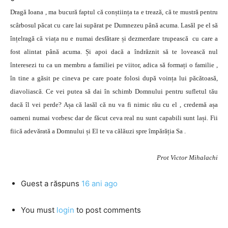
Dragă Ioana , ma bucură faptul că conștiința ta e trează, că te mustră pentru
scârbosul păcat cu care lai supărat pe Dumnezeu până acuma. Lasăl pe el să
înțelragă că viața nu e numai desfătare și dezmerdare trupească cu care a
fost alintat până acuma. Și apoi dacă a îndrăznit să te lovească nul
înteresezi tu ca un membru a familiei pe viitor, adica să formați o familie ,
în tine a găsit pe cineva pe care poate folosi după voința lui păcătoasă,
diavoliască. Ce vei putea să dai în schimb Domnului pentru sufletul tău
dacă îl vei perde? Așa că lasăl că nu va fi nimic rău cu el , credemă așa
oameni numai vorbesc dar de făcut ceva real nu sunt capabili sunt lași. Fii
fiică adevărată a Domnului și El te va călăuzi spre împărăția Sa .
Prot Victor Mihalachi
Guest
a răspuns
16 ani ago
You must
login
to post comments