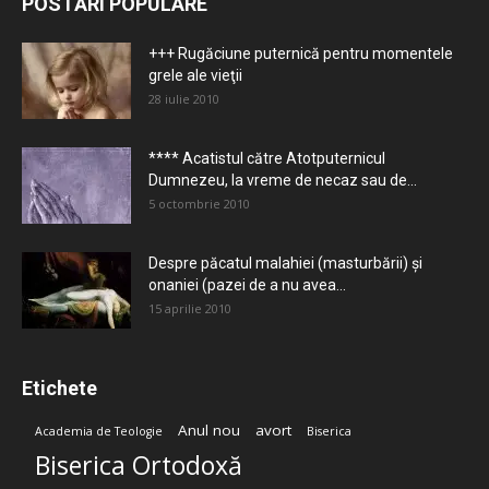
POSTĂRI POPULARE
+++ Rugăciune puternică pentru momentele
grele ale vieţii
28 iulie 2010
**** Acatistul către Atotputernicul
Dumnezeu, la vreme de necaz sau de...
5 octombrie 2010
Despre păcatul malahiei (masturbării) şi
onaniei (pazei de a nu avea...
15 aprilie 2010
Etichete
Anul nou
avort
Academia de Teologie
Biserica
Biserica Ortodoxă