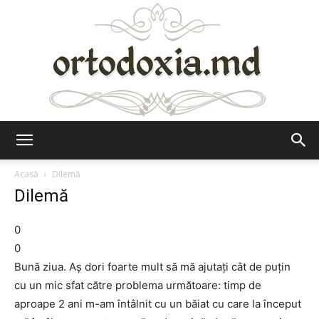
Ortodoxia.md
Acasă
Dilemă
Dilemă
0
0
Bună ziua. Aş dori foarte mult să mă ajutaţi cât de puţin
cu un mic sfat către problema următoare: timp de
aproape 2 ani m-am întâlnit cu un băiat cu care la început