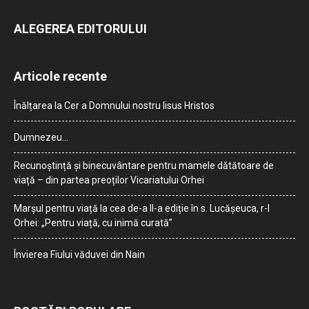
ALEGEREA EDITORULUI
Articole recente
Înălțarea la Cer a Domnului nostru Iisus Hristos
Dumnezeu…
Recunoștință și binecuvântare pentru mamele dătătoare de
viață – din partea preoților Vicariatului Orhei
Marșul pentru viață la cea de-a II-a ediție în s. Lucășeuca, r-l
Orhei: „Pentru viață, cu inimă curată”
Învierea Fiului văduvei din Nain