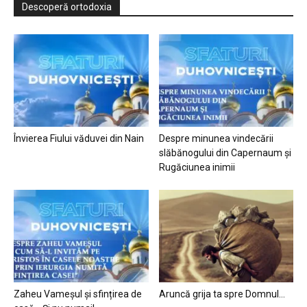
Descoperă ortodoxia
Învierea Fiului văduvei din Nain
Despre minunea vindecării
slăbănogului din Capernaum și
Rugăciunea inimii
Zaheu Vameșul și sfințirea de
Aruncă grija ta spre Domnul…