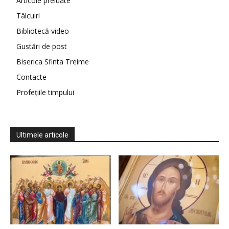
Articole preluate
Tâlcuiri
Bibliotecă video
Gustări de post
Biserica Sfinta Treime
Contacte
Profețiile timpului
Ultimele articole