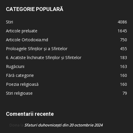
CATEGORIE POPULARĂ
Stiri
4086
Articole preluate
1645
Articole Ortodoxia.md
750
Proloagele Sfinților și a Sfintelor
455
6. Acatiste închinate Sfinților și Sfintelor
183
Rugăciuni
163
Fără categorie
160
Poezia religioasă
160
Stiri religioase
79
Comentarii recente
Sfaturi duhovnicești din 20 octombrie 2024
Doina
la