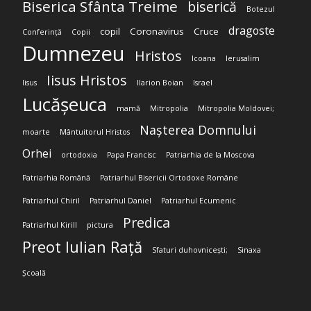
Biserica Sfânta Treime
biserică
Botezul
dragoste
copil
Coronavirus
Cruce
Conferință
Copii
Dumnezeu
Hristos
Icoana
Ierusalim
Iisus Hristos
Iisus
Ilarion Boian
Israel
Lucășeuca
mamă
Mitropolia
Mitropolia Moldovei;
Nașterea Domnului
moarte
Mântuitorul Hristos
Orhei
ortodoxia
Papa Francisc
Patriarhia de la Moscova
Patriarhia Română
Patriarhul Bisericii Ortodoxe Române
Patriarhul Chiril
Patriarhul Daniel
Patriarhul Ecumenic
Predica
Patriarhul Kirill
pictura
Preot Iulian Rață
Sfaturi duhovnicești;
Sinaxa
Școală