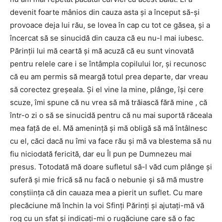
devenit foarte mânios din cauza asta şi a început să-şi
provoace deja lui rău, se lovea în cap cu tot ce găsea, şi a
încercat să se sinucidă din cauza că eu nu-l mai iubesc.
Părinţii lui mă ceartă şi mă acuză că eu sunt vinovată
pentru relele care i se întâmpla copilului lor, şi recunosc
că eu am permis să meargă totul prea departe, dar vreau
să corectez greşeala. Şi el vine la mine, plânge, îşi cere
scuze, îmi spune că nu vrea să mă trăiască fără mine , că
într-o zi o să se sinucidă pentru că nu mai suportă răceala
mea faţă de el. Mă ameninţă şi mă obligă să mă întâlnesc
cu el, căci dacă nu îmi va face rău şi mă va blestema să nu
fiu niciodată fericită, dar eu Îl pun pe Dumnezeu mai
presus. Totodată mă doare sufletul să-l văd cum plânge şi
suferă şi mie frică să nu facă o nebunie şi să mă mustre
conştiinţa că din cauaza mea a pierit un suflet. Cu mare
plecăciune mă închin la voi Sfinţi Părinţi şi ajutaţi-mă vă
rog cu un sfat şi indicaţi-mi o rugăciune care să o fac