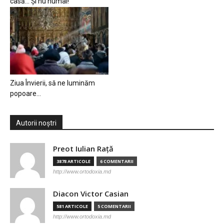
casă… Și nu numai!
Ziua Învierii, să ne luminăm
popoare…
Autorii noștri
Preot Iulian Raţă
3878 ARTICOLE
6 COMENTARII
http://www.ortodoxia.md
Diacon Victor Casian
581 ARTICOLE
5 COMENTARII
http://www.ortodoxia.md