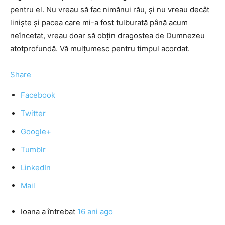
pentru el. Nu vreau să fac nimănui rău, şi nu vreau decât
linişte şi pacea care mi-a fost tulburată până acum
neîncetat, vreau doar să obţin dragostea de Dumnezeu
atotprofundă. Vă mulţumesc pentru timpul acordat.
Share
Facebook
Twitter
Google+
Tumblr
LinkedIn
Mail
Ioana
a întrebat
16 ani ago