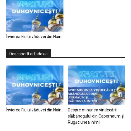
Învierea Fiului văduvei din Nain
Descoperă ortodoxia
Învierea Fiului văduvei din Nain
Despre minunea vindecării
slăbănogului din Capernaum și
Rugăciunea inimii