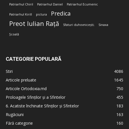
Patriarhul Chiril
Patriarhul Daniel
Patriarhul Ecumenic
Predica
Patriarhul Kirill
pictura
Preot Iulian Rață
Sfaturi duhovnicești;
Sinaxa
Școală
CATEGORIE POPULARĂ
Stiri
4086
Articole preluate
1645
Articole Ortodoxia.md
750
Proloagele Sfinților și a Sfintelor
455
6. Acatiste închinate Sfinților și Sfintelor
183
Rugăciuni
163
Fără categorie
160