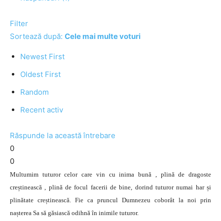
Filter
Sortează după:
Cele mai multe voturi
Newest First
Oldest First
Random
Recent activ
Răspunde la această întrebare
0
0
Multumim tuturor celor care vin cu inima bună , plină de dragoste
creștinească , plină de focul facerii de bine, dorind tuturor numai har și
plinătate creștinească. Fie ca pruncul Dumnezeu coborât la noi prin
nașterea Sa să găsiască odihnă în inimile tuturor.