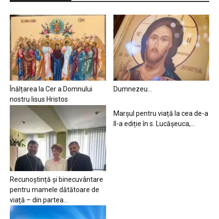
Înălțarea la Cer a Domnului
Dumnezeu…
nostru Iisus Hristos
Marșul pentru viață la cea de-a
II-a ediție în s. Lucășeuca,...
Recunoștință și binecuvântare
pentru mamele dătătoare de
viață – din partea...