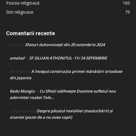
Poezia religioasă
160
Stiri religioase
79
Comentarii recente
Sfaturi duhovnicești din 20 octombrie 2024
Doina
la
amalad
SF SILUAN ATHONITUL -11/ 24 SEPEMBRIE
la
A început construcţia primei mănăstiri ortodoxe
gheorghe
la
din Japonia
Radu Mungiu
Cu Sfinții odihnește Doamne sufletul nou
la
adormitei roabei Tale…
Despre păcatul malahiei (masturbării) şi
Crina Marina
la
onaniei (pazei de a nu avea copii)