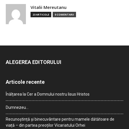
Vitalii Mereutanu
23 ARTICOLE
0 COMENTARII
ALEGEREA EDITORULUI
Articole recente
Înălțarea la Cer a Domnului nostru Iisus Hristos
Dumnezeu…
Recunoștință și binecuvântare pentru mamele dătătoare de
viață – din partea preoților Vicariatului Orhei