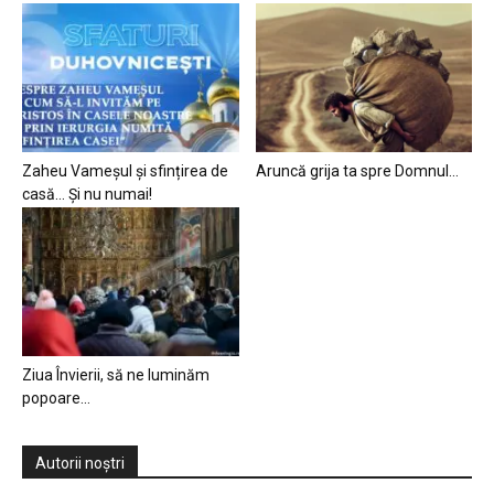
Zaheu Vameșul și sfințirea de
Aruncă grija ta spre Domnul…
casă… Și nu numai!
Ziua Învierii, să ne luminăm
popoare…
Autorii noștri