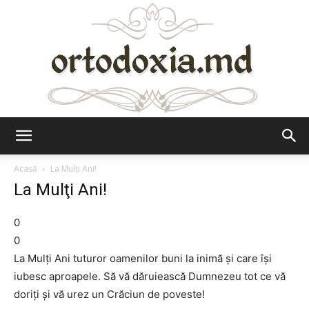
Ortodoxia.md
Acasă
La Mulţi Ani!
La Mulţi Ani!
0
0
La Mulţi Ani tuturor oamenilor buni la inimă şi care îşi
iubesc aproapele. Să vă dăruiească Dumnezeu tot ce vă
doriţi şi vă urez un Crăciun de poveste!