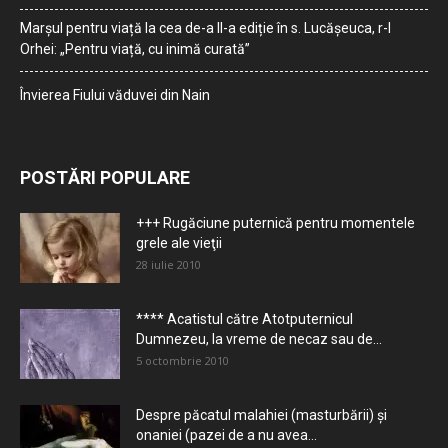
Marșul pentru viață la cea de-a II-a ediție în s. Lucășeuca, r-l
Orhei: „Pentru viață, cu inimă curată”
Învierea Fiului văduvei din Nain
POSTĂRI POPULARE
+++ Rugăciune puternică pentru momentele
grele ale vieţii
28 iulie 2010
**** Acatistul către Atotputernicul
Dumnezeu, la vreme de necaz sau de...
5 octombrie 2010
Despre păcatul malahiei (masturbării) şi
onaniei (pazei de a nu avea...