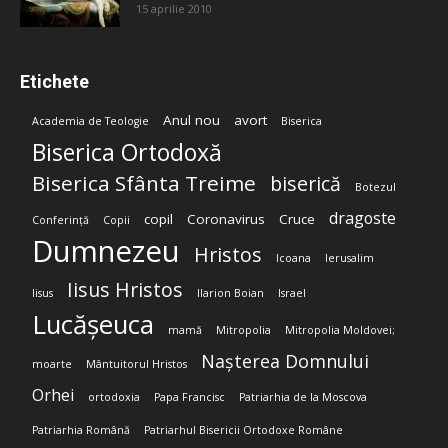
15 aprilie 2010
Etichete
Anul nou
avort
Academia de Teologie
Biserica
Biserica Ortodoxă
Biserica Sfânta Treime
biserică
Botezul
dragoste
copil
Coronavirus
Cruce
Conferință
Copii
Dumnezeu
Hristos
Icoana
Ierusalim
Iisus Hristos
Iisus
Ilarion Boian
Israel
Lucășeuca
mamă
Mitropolia
Mitropolia Moldovei;
Nașterea Domnului
moarte
Mântuitorul Hristos
Orhei
ortodoxia
Papa Francisc
Patriarhia de la Moscova
Patriarhia Română
Patriarhul Bisericii Ortodoxe Române