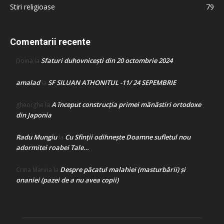
Stiri religioase
79
Comentarii recente
Sfaturi duhovnicești din 20 octombrie 2024
Doina
la
amalad
SF SILUAN ATHONITUL -11/ 24 SEPEMBRIE
la
A început construcţia primei mănăstiri ortodoxe
gheorghe
la
din Japonia
Radu Mungiu
Cu Sfinții odihnește Doamne sufletul nou
la
adormitei roabei Tale…
Despre păcatul malahiei (masturbării) şi
Crina Marina
la
onaniei (pazei de a nu avea copii)