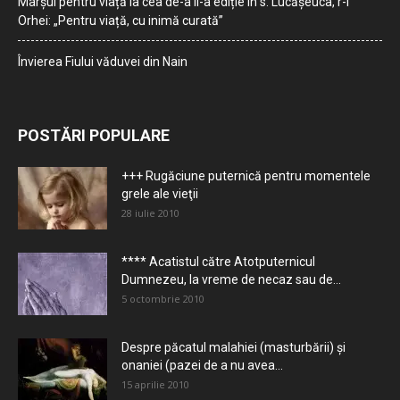
Marșul pentru viață la cea de-a II-a ediție în s. Lucășeuca, r-l
Orhei: „Pentru viață, cu inimă curată”
Învierea Fiului văduvei din Nain
POSTĂRI POPULARE
+++ Rugăciune puternică pentru momentele
grele ale vieţii
28 iulie 2010
**** Acatistul către Atotputernicul
Dumnezeu, la vreme de necaz sau de...
5 octombrie 2010
Despre păcatul malahiei (masturbării) şi
onaniei (pazei de a nu avea...
15 aprilie 2010