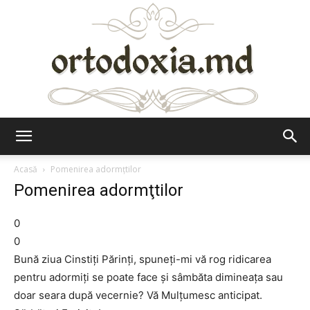
Ortodoxia.md
Acasă
Pomenirea adormţtilor
Pomenirea adormţtilor
0
0
Bună ziua Cinstiţi Părinţi, spuneţi-mi vă rog ridicarea
pentru adormiţi se poate face şi sâmbăta dimineaţa sau
doar seara după vecernie? Vă Mulţumesc anticipat.