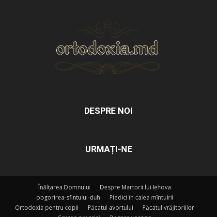
DESPRE NOI
URMAȚI-NE
Înălțarea Domnului
Despre Martorii lui Iehova
pogorirea-sfintului-duh
Piedici în calea mîntuirii
Ortodoxia pentru copii
Păcatul avortului
Păcatul vrăjitoriilor