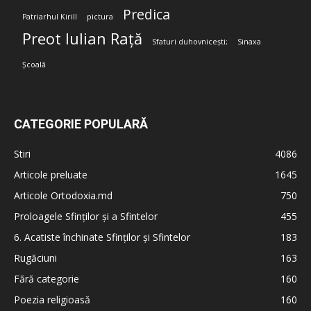
Predica
Patriarhul Kirill
pictura
Preot Iulian Rață
Sfaturi duhovnicești;
Sinaxa
Școală
CATEGORIE POPULARĂ
Stiri
4086
Articole preluate
1645
Articole Ortodoxia.md
750
Proloagele Sfinților și a Sfintelor
455
6. Acatiste închinate Sfinților și Sfintelor
183
Rugăciuni
163
Fără categorie
160
Poezia religioasă
160