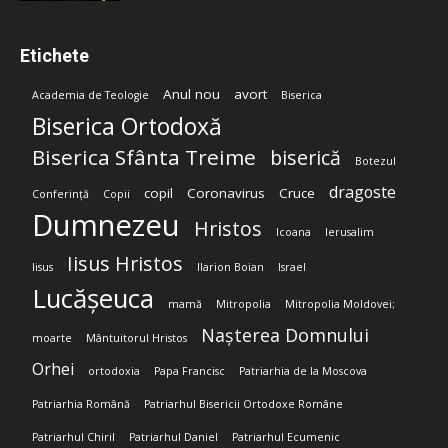
Etichete
Anul nou
avort
Academia de Teologie
Biserica
Biserica Ortodoxă
Biserica Sfânta Treime
biserică
Botezul
dragoste
copil
Coronavirus
Cruce
Conferință
Copii
Dumnezeu
Hristos
Icoana
Ierusalim
Iisus Hristos
Iisus
Ilarion Boian
Israel
Lucășeuca
mamă
Mitropolia
Mitropolia Moldovei;
Nașterea Domnului
moarte
Mântuitorul Hristos
Orhei
ortodoxia
Papa Francisc
Patriarhia de la Moscova
Patriarhia Română
Patriarhul Bisericii Ortodoxe Române
Patriarhul Chiril
Patriarhul Daniel
Patriarhul Ecumenic