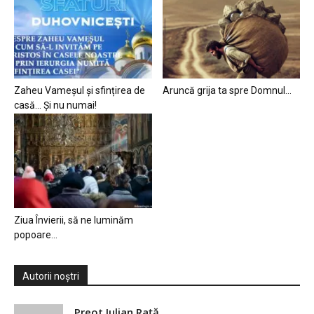
Zaheu Vameșul și sfințirea de
Aruncă grija ta spre Domnul…
casă… Și nu numai!
Ziua Învierii, să ne luminăm
popoare…
Autorii noștri
Preot Iulian Raţă