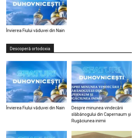
Învierea Fiului văduvei din Nain
Descoperă ortodoxia
Învierea Fiului văduvei din Nain
Despre minunea vindecării
slăbănogului din Capernaum și
Rugăciunea inimii