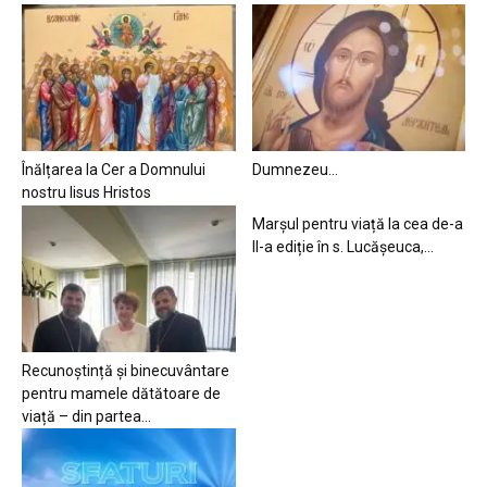
Înălțarea la Cer a Domnului
Dumnezeu…
nostru Iisus Hristos
Marșul pentru viață la cea de-a
II-a ediție în s. Lucășeuca,...
Recunoștință și binecuvântare
pentru mamele dătătoare de
viață – din partea...