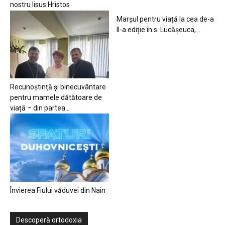
nostru Iisus Hristos
Marșul pentru viață la cea de-a
II-a ediție în s. Lucășeuca,...
Recunoștință și binecuvântare
pentru mamele dătătoare de
viață – din partea...
Învierea Fiului văduvei din Nain
Descoperă ortodoxia