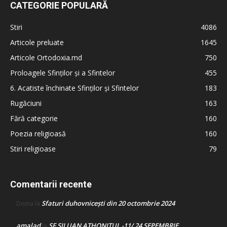
CATEGORIE POPULARĂ
Stiri
4086
Articole preluate
1645
Articole Ortodoxia.md
750
Proloagele Sfinților și a Sfintelor
455
6. Acatiste închinate Sfinților și Sfintelor
183
Rugăciuni
163
Fără categorie
160
Poezia religioasă
160
Stiri religioase
79
Comentarii recente
Sfaturi duhovnicești din 20 octombrie 2024
Doina
la
amalad
SF SILUAN ATHONITUL -11/ 24 SEPEMBRIE
la