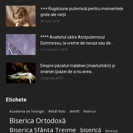
+++ Rugăciune puternică pentru momentele
grele ale vieţii
28 iulie 2010
**** Acatistul către Atotputernicul
Dumnezeu, la vreme de necaz sau de...
5 octombrie 2010
Despre păcatul malahiei (masturbării) şi
onaniei (pazei de a nu avea...
15 aprilie 2010
Etichete
Anul nou
avort
Academia de Teologie
Biserica
Biserica Ortodoxă
Biserica Sfânta Treime
biserică
Botezul