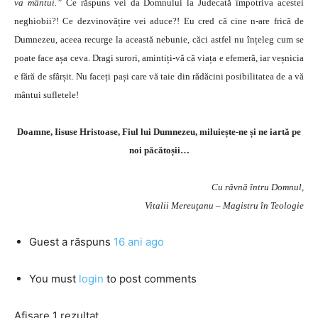
va mântui.”
Ce răspuns vei da Domnului la Judecată împotriva acestei
neghiobii?! Ce dezvinovățire vei aduce?! Eu cred că cine n-are frică de
Dumnezeu, aceea recurge la această nebunie, căci astfel nu înțeleg cum se
poate face așa ceva. Dragi surori, amintiți-vă că viața e efemeră, iar veșnicia
e fără de sfârșit. Nu faceți pași care vă taie din rădăcini posibilitatea de a vă
mântui sufletele!
Doamne, Iisuse Hristoase, Fiul lui Dumnezeu, miluiește-ne și ne iartă pe
noi păcătoșii…
Cu râvnă întru Domnul,
Vitalii Mereuţanu – Magistru în Teologie
Guest
a răspuns
16 ani ago
You must
login
to post comments
Afișare 1 rezultat