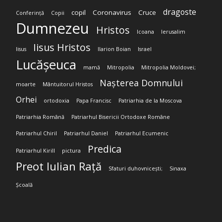
dragoste
copil
Coronavirus
Cruce
Conferință
Copii
Dumnezeu
Hristos
Icoana
Ierusalim
Iisus Hristos
Iisus
Ilarion Boian
Israel
Lucășeuca
mamă
Mitropolia
Mitropolia Moldovei;
Nașterea Domnului
moarte
Mântuitorul Hristos
Orhei
ortodoxia
Papa Francisc
Patriarhia de la Moscova
Patriarhia Română
Patriarhul Bisericii Ortodoxe Române
Patriarhul Chiril
Patriarhul Daniel
Patriarhul Ecumenic
Predica
Patriarhul Kirill
pictura
Preot Iulian Rață
Sfaturi duhovnicești;
Sinaxa
Școală