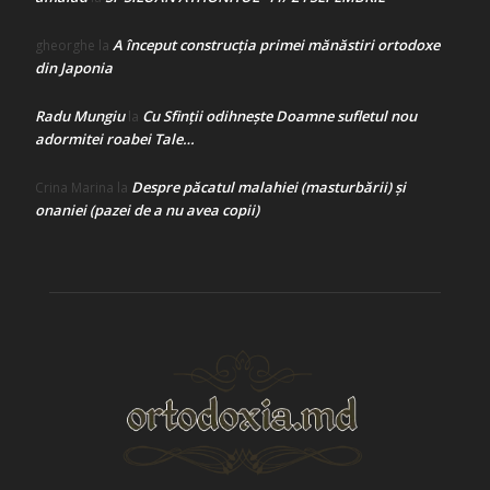
A început construcţia primei mănăstiri ortodoxe
gheorghe
la
din Japonia
Radu Mungiu
Cu Sfinții odihnește Doamne sufletul nou
la
adormitei roabei Tale…
Despre păcatul malahiei (masturbării) şi
Crina Marina
la
onaniei (pazei de a nu avea copii)