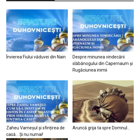
Învierea Fiului văduvei din Nain
Despre minunea vindecării
slăbănogului din Capernaum și
Rugăciunea inimii
Zaheu Vameșul și sfințirea de
Aruncă grija ta spre Domnul…
casă… Și nu numai!