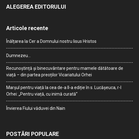
ALEGEREA EDITORULUI
Articole recente
Înălțarea la Cer a Domnului nostru Iisus Hristos
Dumnezeu…
Recunoștință și binecuvântare pentru mamele dătătoare de
viață – din partea preoților Vicariatului Orhei
Marșul pentru viață la cea de-a II-a ediție în s. Lucășeuca, r-l
Orhei: „Pentru viață, cu inimă curată”
Învierea Fiului văduvei din Nain
POSTĂRI POPULARE