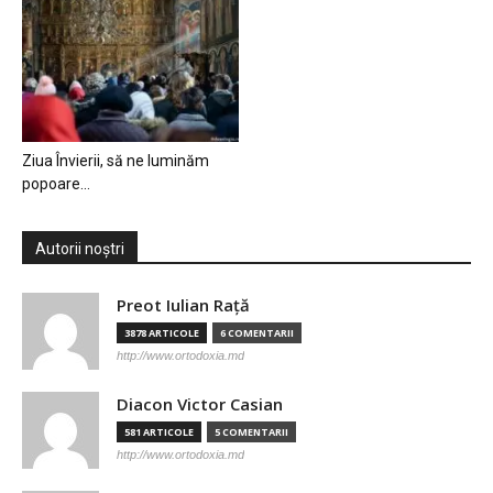
Ziua Învierii, să ne luminăm
popoare…
Autorii noștri
Preot Iulian Raţă
3878 ARTICOLE
6 COMENTARII
http://www.ortodoxia.md
Diacon Victor Casian
581 ARTICOLE
5 COMENTARII
http://www.ortodoxia.md