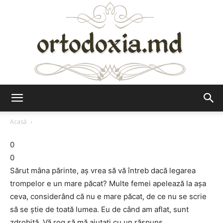
Ortodoxia.md
Acasă
0
0
Sărut mâna părinte, aş vrea să vă întreb dacă legarea
trompelor e un mare păcat? Multe femei apelează la aşa
ceva, considerând că nu e mare păcat, de ce nu se scrie
să se ştie de toată lumea. Eu de când am aflat, sunt
zdrobită. Vă rog să mă ajutaţi cu un răspuns.