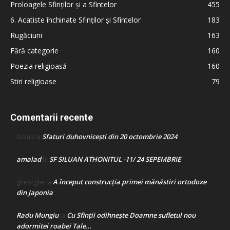
Proloagele Sfinților și a Sfintelor
455
6. Acatiste închinate Sfinților și Sfintelor
183
Rugăciuni
163
Fără categorie
160
Poezia religioasă
160
Stiri religioase
79
Comentarii recente
Sfaturi duhovnicești din 20 octombrie 2024
Doina
la
amalad
SF SILUAN ATHONITUL -11/ 24 SEPEMBRIE
la
A început construcţia primei mănăstiri ortodoxe
gheorghe
la
din Japonia
Radu Mungiu
Cu Sfinții odihnește Doamne sufletul nou
la
adormitei roabei Tale…