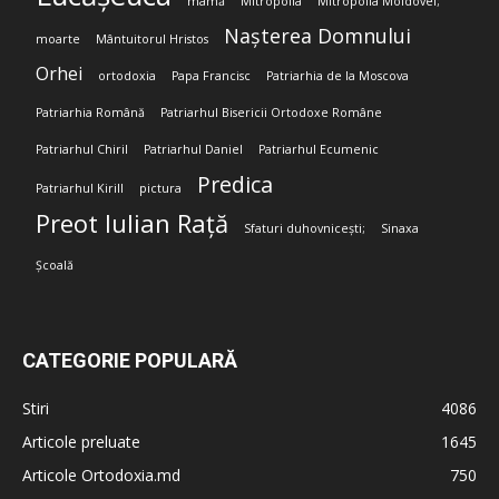
mamă
Mitropolia
Mitropolia Moldovei;
Nașterea Domnului
moarte
Mântuitorul Hristos
Orhei
ortodoxia
Papa Francisc
Patriarhia de la Moscova
Patriarhia Română
Patriarhul Bisericii Ortodoxe Române
Patriarhul Chiril
Patriarhul Daniel
Patriarhul Ecumenic
Predica
Patriarhul Kirill
pictura
Preot Iulian Rață
Sfaturi duhovnicești;
Sinaxa
Școală
CATEGORIE POPULARĂ
Stiri
4086
Articole preluate
1645
Articole Ortodoxia.md
750