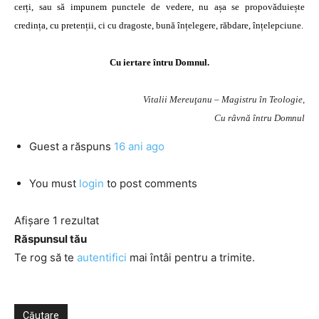
cerți, sau să impunem punctele de vedere, nu așa se propovăduiește
credința, cu pretenții, ci cu dragoste, bună înțelegere, răbdare, înțelepciune.
Cu iertare întru Domnul.
Vitalii Mereuţanu – Magistru în Teologie,
Cu râvnă întru Domnul
Guest
a răspuns
16 ani ago
You must
login
to post comments
Afișare 1 rezultat
Răspunsul tău
Te rog să te
autentifici
mai întâi pentru a trimite.
Căutare