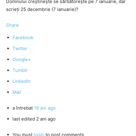
Domnului creștinește se sărbătorește pe 7 ianuarie, dar
scrieți 25 decembrie (7 ianuarie)?
Share
Facebook
Twitter
Google+
Tumblr
LinkedIn
Mail
a întrebat
16 ani ago
last edited 2 ani ago
You must
login
to post comments