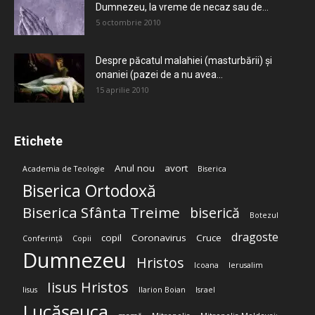
Dumnezeu, la vreme de necaz sau de...
5 octombrie 2010
Despre păcatul malahiei (masturbării) şi
onaniei (pazei de a nu avea...
15 aprilie 2010
Etichete
Anul nou
avort
Academia de Teologie
Biserica
Biserica Ortodoxă
Biserica Sfânta Treime
biserică
Botezul
dragoste
copil
Coronavirus
Cruce
Conferință
Copii
Dumnezeu
Hristos
Icoana
Ierusalim
Iisus Hristos
Iisus
Ilarion Boian
Israel
Lucășeuca