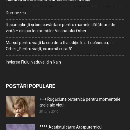
Dumnezeu…
Recunoștință și binecuvântare pentru mamele dătătoare de
viață – din partea preoților Vicariatului Orhei
Marșul pentru viață la cea de-a II-a ediție în s. Lucășeuca, r-l
Orhei: „Pentru viață, cu inimă curată”
Învierea Fiului văduvei din Nain
POSTĂRI POPULARE
+++ Rugăciune puternică pentru momentele
grele ale vieţii
28 iulie 2010
**** Acatistul către Atotputernicul