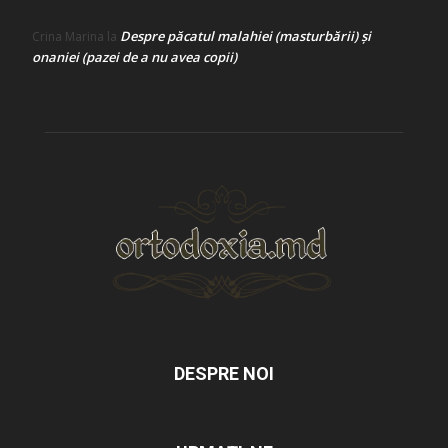
Despre păcatul malahiei (masturbării) şi
Crina Marina
la
onaniei (pazei de a nu avea copii)
DESPRE NOI