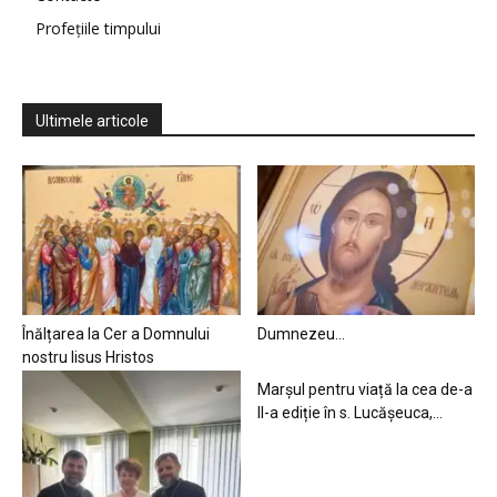
Profețiile timpului
Ultimele articole
Înălțarea la Cer a Domnului
Dumnezeu…
nostru Iisus Hristos
Marșul pentru viață la cea de-a
II-a ediție în s. Lucășeuca,...