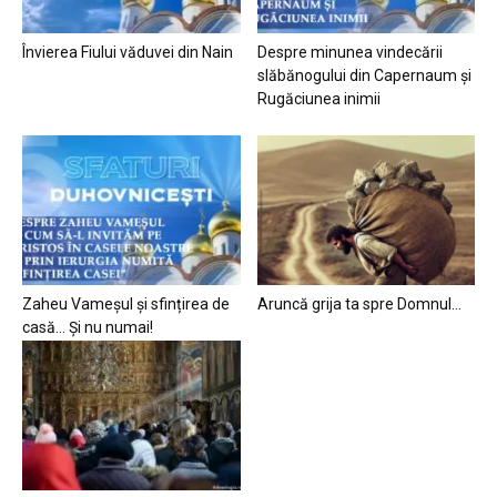
Învierea Fiului văduvei din Nain
Despre minunea vindecării
slăbănogului din Capernaum și
Rugăciunea inimii
Zaheu Vameșul și sfințirea de
Aruncă grija ta spre Domnul…
casă… Și nu numai!