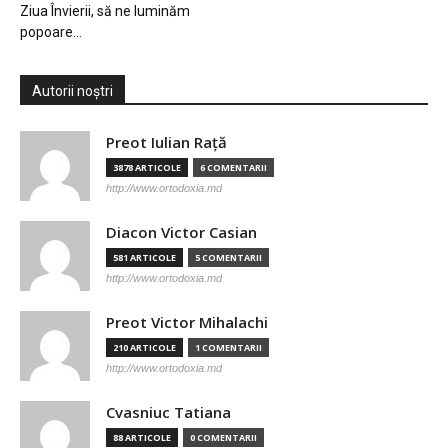
Ziua Învierii, să ne luminăm
popoare…
Autorii noștri
Preot Iulian Raţă
3878 ARTICOLE
6 COMENTARII
http://www.ortodoxia.md
Diacon Victor Casian
581 ARTICOLE
5 COMENTARII
http://www.ortodoxia.md
Preot Victor Mihalachi
210 ARTICOLE
1 COMENTARII
http://www.ortodoxia.md
Cvasniuc Tatiana
88 ARTICOLE
0 COMENTARII