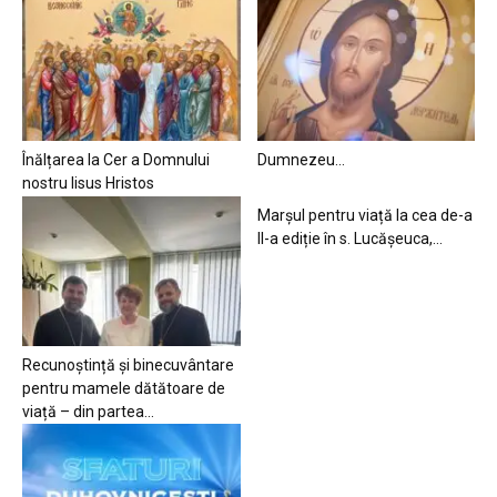
Înălțarea la Cer a Domnului
Dumnezeu…
nostru Iisus Hristos
Marșul pentru viață la cea de-a
II-a ediție în s. Lucășeuca,...
Recunoștință și binecuvântare
pentru mamele dătătoare de
viață – din partea...