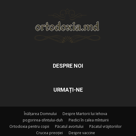
DESPRE NOI
URMAȚI-NE
Înălțarea Domnului
Despre Martorii lui Iehova
pogorirea-sfintului-duh
Piedici în calea mîntuirii
Ortodoxia pentru copii
Păcatul avortului
Păcatul vrăjitoriilor
Crucea preoției
Despre vaccine