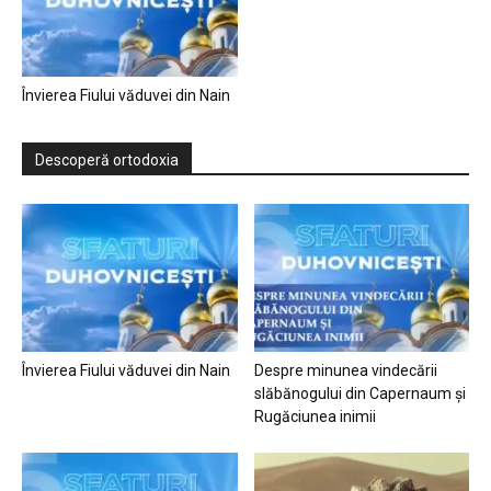
Învierea Fiului văduvei din Nain
Descoperă ortodoxia
Învierea Fiului văduvei din Nain
Despre minunea vindecării
slăbănogului din Capernaum și
Rugăciunea inimii