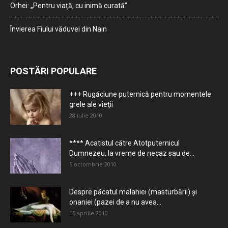
Orhei: „Pentru viață, cu inimă curată”
Învierea Fiului văduvei din Nain
POSTĂRI POPULARE
+++ Rugăciune puternică pentru momentele
grele ale vieţii
28 iulie 2010
**** Acatistul către Atotputernicul
Dumnezeu, la vreme de necaz sau de...
5 octombrie 2010
Despre păcatul malahiei (masturbării) şi
onaniei (pazei de a nu avea...
15 aprilie 2010