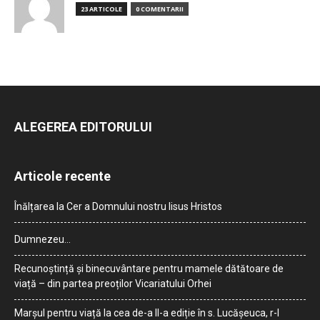
23 ARTICOLE
0 COMENTARII
ALEGEREA EDITORULUI
Articole recente
Înălțarea la Cer a Domnului nostru Iisus Hristos
Dumnezeu…
Recunoștință și binecuvântare pentru mamele dătătoare de
viață – din partea preoților Vicariatului Orhei
Marșul pentru viață la cea de-a II-a ediție în s. Lucășeuca, r-l