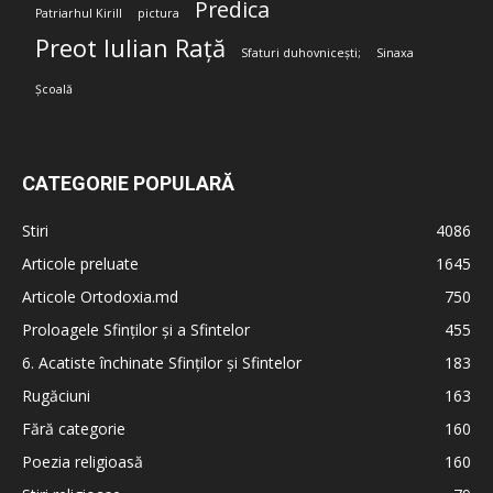
Predica
Patriarhul Kirill
pictura
Preot Iulian Rață
Sfaturi duhovnicești;
Sinaxa
Școală
CATEGORIE POPULARĂ
Stiri
4086
Articole preluate
1645
Articole Ortodoxia.md
750
Proloagele Sfinților și a Sfintelor
455
6. Acatiste închinate Sfinților și Sfintelor
183
Rugăciuni
163
Fără categorie
160
Poezia religioasă
160