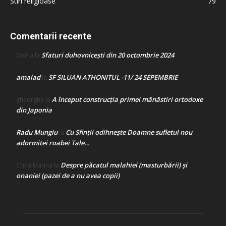
Stiri religioase
79
Comentarii recente
Sfaturi duhovnicești din 20 octombrie 2024
Doina
la
amalad
SF SILUAN ATHONITUL -11/ 24 SEPEMBRIE
la
A început construcţia primei mănăstiri ortodoxe
gheorghe
la
din Japonia
Radu Mungiu
Cu Sfinții odihnește Doamne sufletul nou
la
adormitei roabei Tale…
Despre păcatul malahiei (masturbării) şi
Crina Marina
la
onaniei (pazei de a nu avea copii)