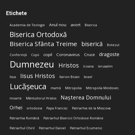
Etichete
Anul nou
avort
Academia de Teologie
Biserica
Biserica Ortodoxă
Biserica Sfânta Treime
biserică
Botezul
dragoste
copil
Coronavirus
Cruce
Conferință
Copii
Dumnezeu
Hristos
Icoana
Ierusalim
Iisus Hristos
Iisus
Ilarion Boian
Israel
Lucășeuca
mamă
Mitropolia
Mitropolia Moldovei;
Nașterea Domnului
moarte
Mântuitorul Hristos
Orhei
ortodoxia
Papa Francisc
Patriarhia de la Moscova
Patriarhia Română
Patriarhul Bisericii Ortodoxe Române
Patriarhul Chiril
Patriarhul Daniel
Patriarhul Ecumenic