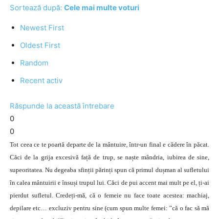
Sortează după:
Cele mai multe voturi
Newest First
Oldest First
Random
Recent activ
Răspunde la această întrebare
0
0
Tot ceea ce te poartă departe de la mântuire, într-un final e cădere în păcat.
Căci de la grija excesivă față de trup, se naște mândria, iubirea de sine,
supeoritatea. Nu degeaba sfinții părinți spun că primul dușman al sufletului
în calea mântuirii e însuși trupul lui. Căci de pui accent mai mult pe el, ți-ai
pierdut sufletul. Credeți-mă, că o femeie nu face toate acestea: machiaj,
depilare etc… excluziv pentru sine (cum spun multe femei: ”că o fac să mă