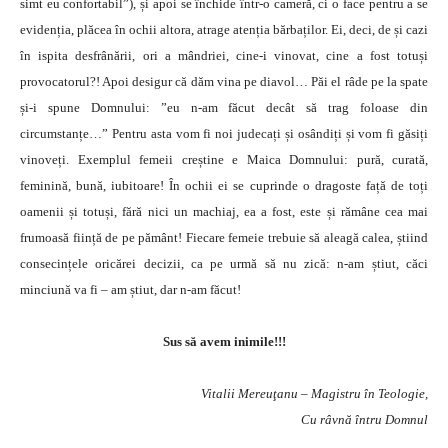
simt eu confortabil”), și apoi se închide într-o cameră, ci o face pentru a se
evidenția, plăcea în ochii altora, atrage atenția bărbaților. Ei, deci, de și cazi
în ispita desfrânării, ori a mândriei, cine-i vinovat, cine a fost totuși
provocatorul?! Apoi desigur că dăm vina pe diavol… Păi el râde pe la spate
și-i spune Domnului: ”eu n-am făcut decât să trag foloase din
circumstanțe…” Pentru asta vom fi noi judecați și osândiți și vom fi găsiți
vinoveți. Exemplul femeii creștine e Maica Domnului: pură, curată,
feminină, bună, iubitoare! În ochii ei se cuprinde o dragoste față de toți
oamenii și totuși, fără nici un machiaj, ea a fost, este și rămâne cea mai
frumoasă ființă de pe pământ! Fiecare femeie trebuie să aleagă calea, știind
consecințele oricărei decizii, ca pe urmă să nu zică: n-am știut, căci
minciună va fi – am știut, dar n-am făcut!
Sus să avem inimile!!!
Vitalii Mereuţanu – Magistru în Teologie,
Cu râvnă întru Domnul