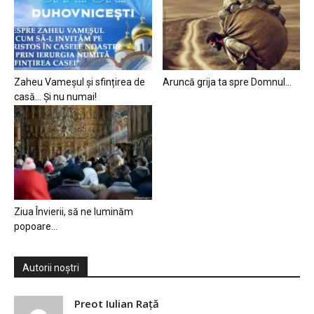
Zaheu Vameșul și sfințirea de
Aruncă grija ta spre Domnul…
casă… Și nu numai!
Ziua Învierii, să ne luminăm
popoare…
Autorii noștri
Preot Iulian Raţă