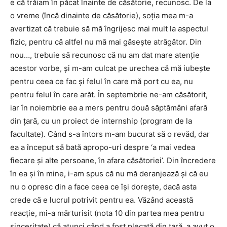
e că trăiam în păcat înainte de căsătorie, recunosc. De la
o vreme (încă dinainte de căsătorie), soţia mea m-a
avertizat că trebuie să mă îngrijesc mai mult la aspectul
fizic, pentru că altfel nu mă mai găseşte atrăgător. Din
nou…, trebuie să recunosc că nu am dat mare atenţie
acestor vorbe, şi m-am culcat pe urechea că mă iubeşte
pentru ceea ce fac şi felul în care mă port cu ea, nu
pentru felul în care arăt. În septembrie ne-am căsătorit,
iar în noiembrie ea a mers pentru două săptămâni afară
din ţară, cu un proiect de internship (program de la
facultate). Când s-a întors m-am bucurat să o revăd, dar
ea a început să bată apropo-uri despre ‘a mai vedea
fiecare şi alte persoane, în afara căsătoriei’. Din încredere
în ea şi în mine, i-am spus că nu mă deranjează şi că eu
nu o opresc din a face ceea ce îşi doreşte, dacă asta
crede că e lucrul potrivit pentru ea. Văzând această
reacţie, mi-a mărturisit (nota 10 din partea mea pentru
sinceritate) că atunci când a fost plecată din ţară, a avut o