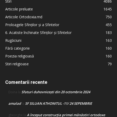
Stiri
4086
Articole preluate
1645
Articole Ortodoxia.md
750
Proloagele Sfinților și a Sfintelor
455
6. Acatiste închinate Sfinților și Sfintelor
183
Rugăciuni
163
Fără categorie
160
Poezia religioasă
160
Stiri religioase
79
Comentarii recente
Sfaturi duhovnicești din 20 octombrie 2024
Doina
la
amalad
SF SILUAN ATHONITUL -11/ 24 SEPEMBRIE
la
A început construcţia primei mănăstiri ortodoxe
gheorghe
la