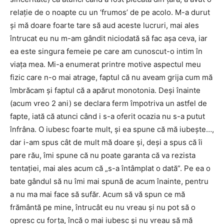
relaţie de o noapte cu un ‘frumos’ de pe acolo. M-a durut
şi mă doare foarte tare să aud aceste lucruri, mai ales
întrucat eu nu m-am gândit niciodată să fac aşa ceva, iar
ea este singura femeie pe care am cunoscut-o intim în
viaţa mea. Mi-a enumerat printre motive aspectul meu
fizic care n-o mai atrage, faptul că nu aveam grija cum mă
îmbrăcam şi faptul că a apărut monotonia. Deşi înainte
(acum vreo 2 ani) se declara ferm împotriva un astfel de
fapte, iată că atunci când i s-a oferit ocazia nu s-a putut
înfrâna. O iubesc foarte mult, şi ea spune că mă iubeşte…,
dar i-am spus cât de mult mă doare şi, deşi a spus că îi
pare rău, îmi spune că nu poate garanta că va rezista
tentaţiei, mai ales acum că „s-a întâmplat o dată”. Pe ea o
bate gândul să nu îmi mai spună de acum înainte, pentru
a nu ma mai face să sufăr. Acum să vă spun ce mă
frământă pe mine, întrucât eu nu vreau şi nu pot să o
opresc cu forţa, încă o mai iubesc şi nu vreau să mă