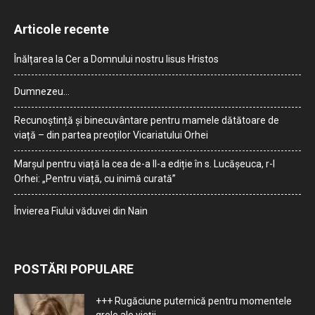
Articole recente
Înălțarea la Cer a Domnului nostru Iisus Hristos
Dumnezeu…
Recunoștință și binecuvântare pentru mamele dătătoare de
viață – din partea preoților Vicariatului Orhei
Marșul pentru viață la cea de-a II-a ediție în s. Lucășeuca, r-l
Orhei: „Pentru viață, cu inimă curată”
Învierea Fiului văduvei din Nain
POSTĂRI POPULARE
+++ Rugăciune puternică pentru momentele