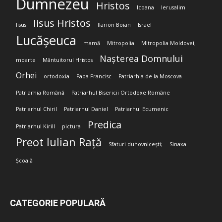
Dumnezeu
Hristos
Icoana
Ierusalim
Iisus Hristos
Iisus
Ilarion Boian
Israel
Lucășeuca
mamă
Mitropolia
Mitropolia Moldovei;
Nașterea Domnului
moarte
Mântuitorul Hristos
Orhei
ortodoxia
Papa Francisc
Patriarhia de la Moscova
Patriarhia Română
Patriarhul Bisericii Ortodoxe Române
Patriarhul Chiril
Patriarhul Daniel
Patriarhul Ecumenic
Predica
Patriarhul Kirill
pictura
Preot Iulian Rață
Sfaturi duhovnicești;
Sinaxa
Școală
CATEGORIE POPULARĂ