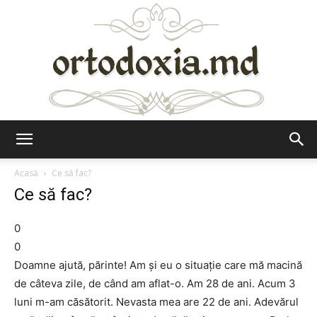
Ortodoxia.md
Acasă
Ce să fac?
Ce să fac?
0
0
Doamne ajută, părinte! Am şi eu o situaţie care mă macină
de câteva zile, de când am aflat-o. Am 28 de ani. Acum 3
luni m-am căsătorit. Nevasta mea are 22 de ani. Adevărul