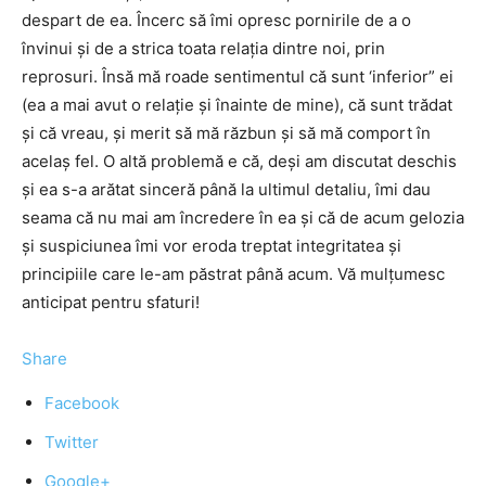
despart de ea. Încerc să îmi opresc pornirile de a o
învinui şi de a strica toata relaţia dintre noi, prin
reprosuri. Însă mă roade sentimentul că sunt ‘inferior” ei
(ea a mai avut o relaţie şi înainte de mine), că sunt trădat
şi că vreau, şi merit să mă răzbun şi să mă comport în
acelaş fel. O altă problemă e că, deşi am discutat deschis
şi ea s-a arătat sinceră până la ultimul detaliu, îmi dau
seama că nu mai am încredere în ea şi că de acum gelozia
şi suspiciunea îmi vor eroda treptat integritatea şi
principiile care le-am păstrat până acum. Vă mulţumesc
anticipat pentru sfaturi!
Share
Facebook
Twitter
Google+