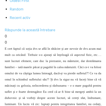
Oldest First
Random
Recent activ
Răspunde la această întrebare
0
0
E cert faptul că soția dvs se află în rătăcire și are nevoie de dvs acum mai
mult ca oricând. Trebuie s-o ajutați să înțeleagă că aspectul fizic, etc….
sunt lucruri efemere, care duc la pierzanie, nu mântuire, dar destrămarea
familiei – iată marele păcat și pagubă în calea mântuirii. Căci ce-i va folosi
omului de va câștiga lumea întreagă, dacă-și va pierde sufletul?! Ce va da
omul în schimbul sufletului său?! Și dvs la sigur nu vă faceți bine că vă
măcinați cu gelozia, neîncrederea și răzbunarea – e o mare pagubă pentru
suflet și e foarte destrugător. Eu cred că ar fi bine să mergeți ambii la un
duhovnic și să vorbiți despre aceste lucruri, să cereți sfat, îndrumare,
luminare. Un lucru vă zic: luptați pentru integritatea familiei, nu cedați,