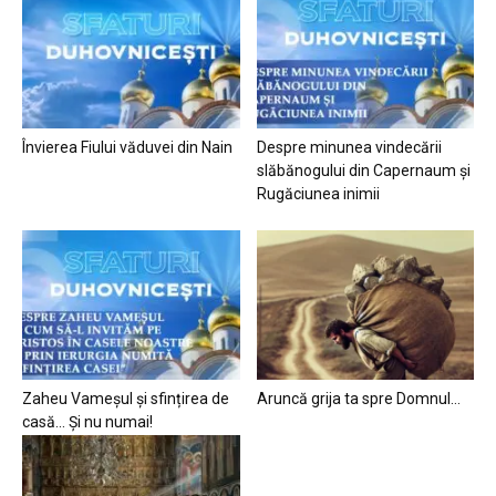
Învierea Fiului văduvei din Nain
Despre minunea vindecării
slăbănogului din Capernaum și
Rugăciunea inimii
Zaheu Vameșul și sfințirea de
Aruncă grija ta spre Domnul…
casă… Și nu numai!