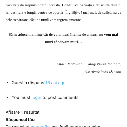
căci veți da răspuns pentru aceasta. Gândiți-vă că viața e de scurtă durată,
iar veșnicia e lungă, pentru ce optați?! Îngrijiți-vă mai mult de suflet, nu de
cele trecătoare, căci pe urmă vom regreta amarnic.
Să ne aducem aminte că: de vom muri înainte de a muri, nu vom mai
muri când vom muri…
Vitalii Mereuţanu – Magistru în Teologie,
Cu râvnă întru Domnul
Guest
a răspuns
16 ani ago
You must
login
to post comments
Afișare 1 rezultat
Răspunsul tău
Te rog să te
autentifici
mai întâi pentru a trimite.