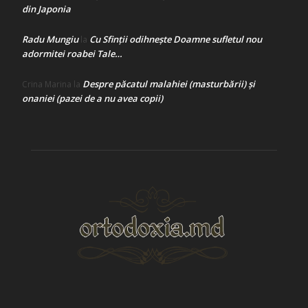
din Japonia
Radu Mungiu
Cu Sfinții odihnește Doamne sufletul nou
la
adormitei roabei Tale…
Despre păcatul malahiei (masturbării) şi
Crina Marina
la
onaniei (pazei de a nu avea copii)