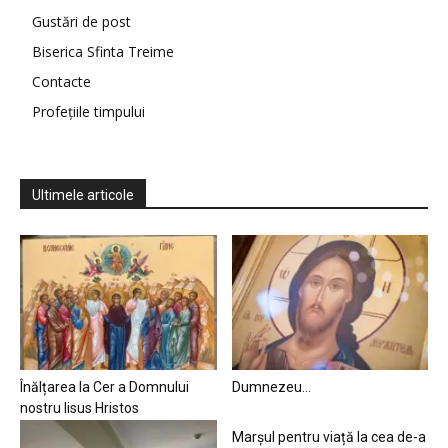
Gustări de post
Biserica Sfinta Treime
Contacte
Profețiile timpului
Ultimele articole
Înălțarea la Cer a Domnului
Dumnezeu…
nostru Iisus Hristos
Marșul pentru viață la cea de-a