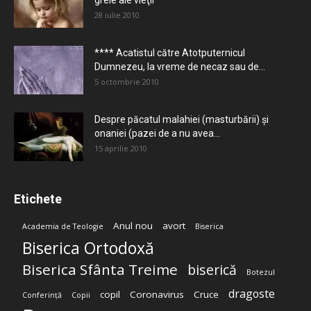
grele ale vieţii
28 iulie 2010
**** Acatistul către Atotputernicul
Dumnezeu, la vreme de necaz sau de...
5 octombrie 2010
Despre păcatul malahiei (masturbării) şi
onaniei (pazei de a nu avea...
15 aprilie 2010
Etichete
Anul nou
avort
Academia de Teologie
Biserica
Biserica Ortodoxă
Biserica Sfânta Treime
biserică
Botezul
dragoste
copil
Coronavirus
Cruce
Conferință
Copii