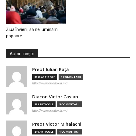
Ziua Învierii, să ne luminăm
popoare…
Autorii noștri
Preot Iulian Raţă
3878 ARTICOLE
6 COMENTARII
http://www.ortodoxia.md
Diacon Victor Casian
581 ARTICOLE
5 COMENTARII
http://www.ortodoxia.md
Preot Victor Mihalachi
210 ARTICOLE
1 COMENTARII