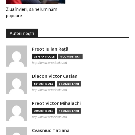
Ziua Învierii, să ne luminăm
popoare…
Autorii noștri
Preot Iulian Raţă
3878 ARTICOLE
6 COMENTARII
http://www.ortodoxia.md
Diacon Victor Casian
581 ARTICOLE
5 COMENTARII
http://www.ortodoxia.md
Preot Victor Mihalachi
210 ARTICOLE
1 COMENTARII
http://www.ortodoxia.md
Cvasniuc Tatiana