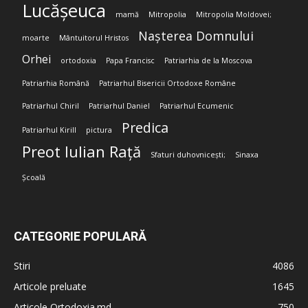
Lucășeuca
mamă
Mitropolia
Mitropolia Moldovei;
Nașterea Domnului
moarte
Mântuitorul Hristos
Orhei
ortodoxia
Papa Francisc
Patriarhia de la Moscova
Patriarhia Română
Patriarhul Bisericii Ortodoxe Române
Patriarhul Chiril
Patriarhul Daniel
Patriarhul Ecumenic
Predica
Patriarhul Kirill
pictura
Preot Iulian Rață
Sfaturi duhovnicești;
Sinaxa
Școală
CATEGORIE POPULARĂ
Stiri
4086
Articole preluate
1645
Articole Ortodoxia.md
750