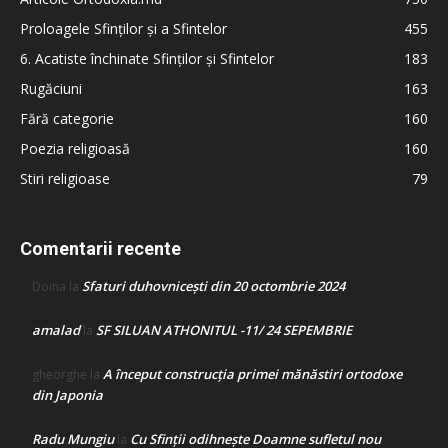
Proloagele Sfinților și a Sfintelor
455
6. Acatiste închinate Sfinților și Sfintelor
183
Rugăciuni
163
Fără categorie
160
Poezia religioasă
160
Stiri religioase
79
Comentarii recente
Sfaturi duhovnicești din 20 octombrie 2024
Doina
la
amalad
SF SILUAN ATHONITUL -11/ 24 SEPEMBRIE
la
A început construcţia primei mănăstiri ortodoxe
gheorghe
la
din Japonia
Radu Mungiu
Cu Sfinții odihnește Doamne sufletul nou
la