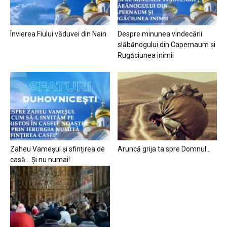
Învierea Fiului văduvei din Nain
Despre minunea vindecării
slăbănogului din Capernaum și
Rugăciunea inimii
Zaheu Vameșul și sfințirea de
Aruncă grija ta spre Domnul…
casă… Și nu numai!