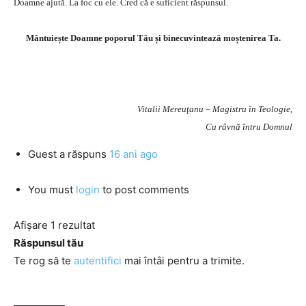
Doamne ajută. La foc cu ele. Cred că e suficient răspunsul.
Mântuiește Doamne poporul Tău și binecuvintează moștenirea Ta.
Vitalii Mereuţanu – Magistru în Teologie,
Cu râvnă întru Domnul
Guest
a răspuns
16 ani ago
You must
login
to post comments
Afișare 1 rezultat
Răspunsul tău
Te rog să te
autentifici
mai întâi pentru a trimite.