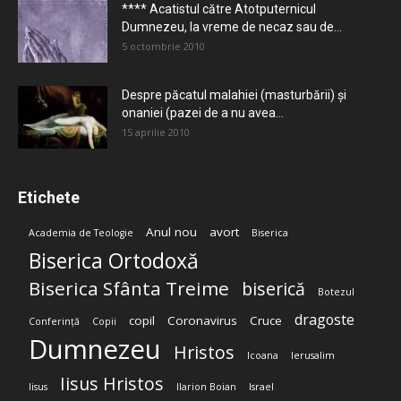
**** Acatistul către Atotputernicul
Dumnezeu, la vreme de necaz sau de...
5 octombrie 2010
Despre păcatul malahiei (masturbării) şi
onaniei (pazei de a nu avea...
15 aprilie 2010
Etichete
Anul nou
avort
Academia de Teologie
Biserica
Biserica Ortodoxă
Biserica Sfânta Treime
biserică
Botezul
dragoste
copil
Coronavirus
Cruce
Conferință
Copii
Dumnezeu
Hristos
Icoana
Ierusalim
Iisus Hristos
Iisus
Ilarion Boian
Israel