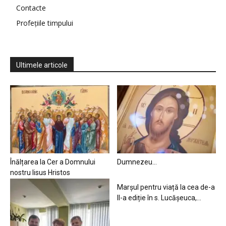
Contacte
Profețiile timpului
Ultimele articole
Înălțarea la Cer a Domnului
Dumnezeu…
nostru Iisus Hristos
Marșul pentru viață la cea de-a
II-a ediție în s. Lucășeuca,...