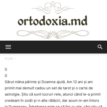
Ortodoxia.md
Acasă
0
0
Sărut mâna părinte și Doamne ajută. Am 12 ani și am
primit mai demult cadou un set de tarot și o carte de
astrolgie. Știu că sunt lucruri rele, atunci când le-a primit
credeam în zodii și-n alte rătăciri, dar acum m-am întors
la Dumnezeu. Întrebarea este ce să fac cu ele, căci știu că