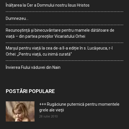
Înălțarea la Cer a Domnului nostru Iisus Hristos
Dumnezeu…
Recunoștință și binecuvântare pentru mamele dătătoare de
viață – din partea preoților Vicariatului Orhei
Marșul pentru viață la cea de-a II-a ediție în s. Lucășeuca, r-l
Orhei: „Pentru viață, cu inimă curată”
Învierea Fiului văduvei din Nain
POSTĂRI POPULARE
+++ Rugăciune puternică pentru momentele
grele ale vieţii
28 iulie 2010