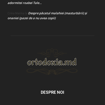
adormitei roabei Tale…
Despre păcatul malahiei (masturbării) şi
Crina Marina
la
onaniei (pazei de a nu avea copii)
DESPRE NOI