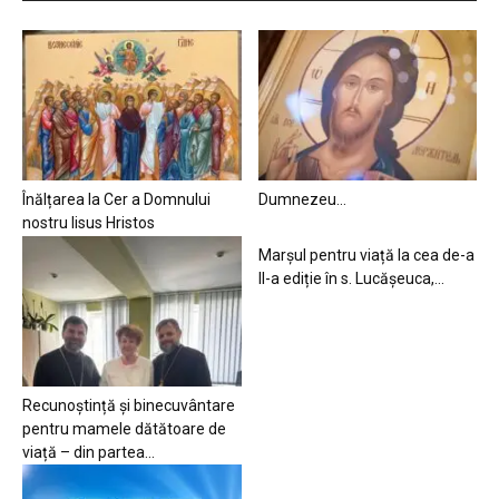
Înălțarea la Cer a Domnului
Dumnezeu…
nostru Iisus Hristos
Marșul pentru viață la cea de-a
II-a ediție în s. Lucășeuca,...
Recunoștință și binecuvântare
pentru mamele dătătoare de
viață – din partea...