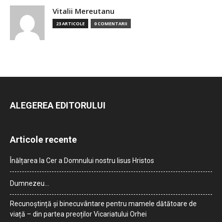
Vitalii Mereutanu
23 ARTICOLE
0 COMENTARII
ALEGEREA EDITORULUI
Articole recente
Înălțarea la Cer a Domnului nostru Iisus Hristos
Dumnezeu…
Recunoștință și binecuvântare pentru mamele dătătoare de
viață – din partea preoților Vicariatului Orhei