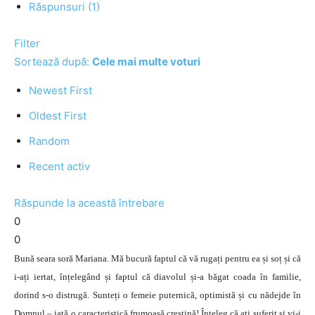
Răspunsuri (1)
Filter
Sortează după:
Cele mai multe voturi
Newest First
Oldest First
Random
Recent activ
Răspunde la această întrebare
0
0
Bună seara soră Mariana. Mă bucură faptul că vă rugați pentru ea și soț și că
i-ați iertat, înțelegând și faptul că diavolul și-a băgat coada în familie,
dorind s-o distrugă. Sunteți o femeie puternică, optimistă și cu nădejde în
Domnul – iată o caracteristică frumoasă creștină! Înțeleg că ați suferit și vi-i