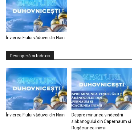
Învierea Fiului văduvei din Nain
Descoperă ortodoxia
Învierea Fiului văduvei din Nain
Despre minunea vindecării
slăbănogului din Capernaum și
Rugăciunea inimii