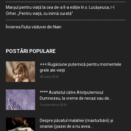
Marșul pentru viață la cea de-a II-a ediție în s. Lucășeuca, r-l
Orhei: „Pentru viață, cu inimă curată”
Învierea Fiului văduvei din Nain
POSTĂRI POPULARE
+++ Rugăciune puternică pentru momentele
grele ale vieţii
28 iulie 2010
**** Acatistul către Atotputernicul
Dumnezeu, la vreme de necaz sau de...
5 octombrie 2010
Despre păcatul malahiei (masturbării) şi
onaniei (pazei de a nu avea...