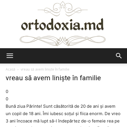
Ortodoxia.md
Acasă
vreau să avem liniște în familie
vreau să avem liniște în familie
0
0
Bună ziua Părinte! Sunt căsătorită de 20 de ani și avem
un copil de 18 ani. Îmi iubesc soțul și fiica enorm. De vreo
3 ani încoace mă lupt să-l îndepărtez de-o femeie rea pe