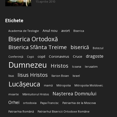
15 aprilie 2010
Etichete
Anul nou
avort
Academia de Teologie
Biserica
Biserica Ortodoxă
Biserica Sfânta Treime
biserică
Botezul
dragoste
copil
Coronavirus
Cruce
Conferință
Copii
Dumnezeu
Hristos
Icoana
Ierusalim
Iisus Hristos
Iisus
Ilarion Boian
Israel
Lucășeuca
mamă
Mitropolia
Mitropolia Moldovei;
Nașterea Domnului
moarte
Mântuitorul Hristos
Orhei
ortodoxia
Papa Francisc
Patriarhia de la Moscova
Patriarhia Română
Patriarhul Bisericii Ortodoxe Române