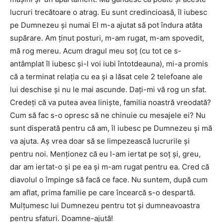
lucruri trecătoare o atrag. Eu sunt credincioasă, îl iubesc
pe Dumnezeu și numai El m-a ajutat să pot îndura atâta
supărare. Am ținut posturi, m-am rugat, m-am spovedit,
mă rog mereu. Acum dragul meu soț (cu tot ce s-
antâmplat îl iubesc și-l voi iubi întotdeauna), mi-a promis
că a terminat relația cu ea și a lăsat cele 2 telefoane ale
lui deschise și nu le mai ascunde. Dați-mi vă rog un sfat.
Credeți că va putea avea liniște, familia noastră vreodată?
Cum să fac s-o opresc să ne chinuie cu mesajele ei? Nu
sunt disperată pentru că am, îl iubesc pe Dumnezeu și mă
va ajuta. Aș vrea doar să se limpezească lucrurile și
pentru noi. Menționez că eu l-am iertat pe soț și, greu,
dar am iertat-o și pe ea și m-am rugat pentru ea. Cred că
diavolul o împinge să facă ce face. Nu suntem, după cum
am aflat, prima familie pe care încearcă s-o despartă.
Mulțumesc lui Dumnezeu pentru tot și dumneavoastra
pentru sfaturi. Doamne-ajută!