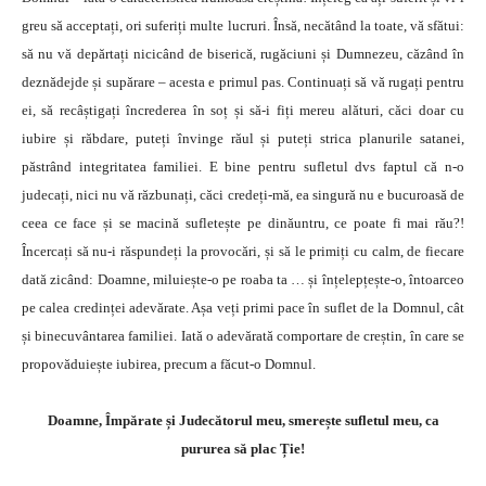
greu să acceptați, ori suferiți multe lucruri. Însă, necătând la toate, vă sfătui:
să nu vă depărtați nicicând de biserică, rugăciuni și Dumnezeu, căzând în
deznădejde și supărare – acesta e primul pas. Continuați să vă rugați pentru
ei, să recâștigați încrederea în soț și să-i fiți mereu alături, căci doar cu
iubire și răbdare, puteți învinge răul și puteți strica planurile satanei,
păstrând integritatea familiei. E bine pentru sufletul dvs faptul că n-o
judecați, nici nu vă răzbunați, căci credeți-mă, ea singură nu e bucuroasă de
ceea ce face și se macină sufletește pe dinăuntru, ce poate fi mai rău?!
Încercați să nu-i răspundeți la provocări, și să le primiți cu calm, de fiecare
dată zicând: Doamne, miluiește-o pe roaba ta … și înțelepțește-o, întoarceo
pe calea credinței adevărate. Așa veți primi pace în suflet de la Domnul, cât
și binecuvântarea familiei. Iată o adevărată comportare de creștin, în care se
propovăduiește iubirea, precum a făcut-o Domnul.
Doamne, Împărate și Judecătorul meu, smerește sufletul meu, ca
pururea să plac Ție!