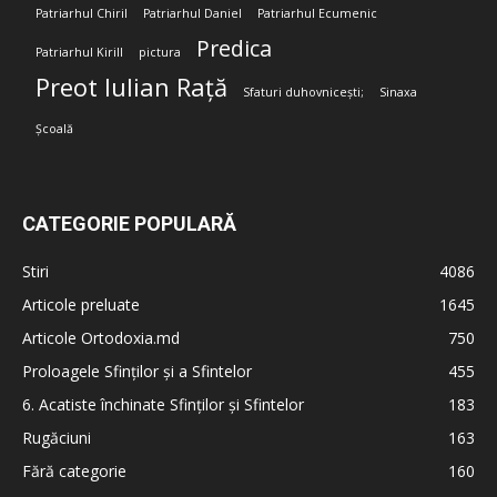
Patriarhul Chiril
Patriarhul Daniel
Patriarhul Ecumenic
Predica
Patriarhul Kirill
pictura
Preot Iulian Rață
Sfaturi duhovnicești;
Sinaxa
Școală
CATEGORIE POPULARĂ
Stiri
4086
Articole preluate
1645
Articole Ortodoxia.md
750
Proloagele Sfinților și a Sfintelor
455
6. Acatiste închinate Sfinților și Sfintelor
183
Rugăciuni
163
Fără categorie
160