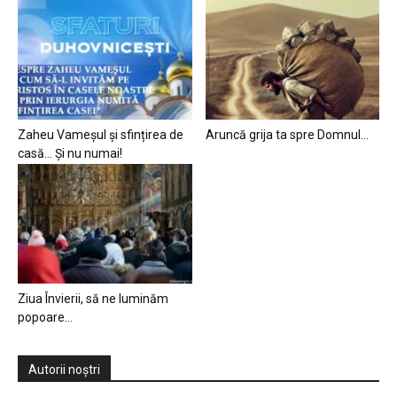
Zaheu Vameșul și sfințirea de
Aruncă grija ta spre Domnul…
casă… Și nu numai!
Ziua Învierii, să ne luminăm
popoare…
Autorii noștri