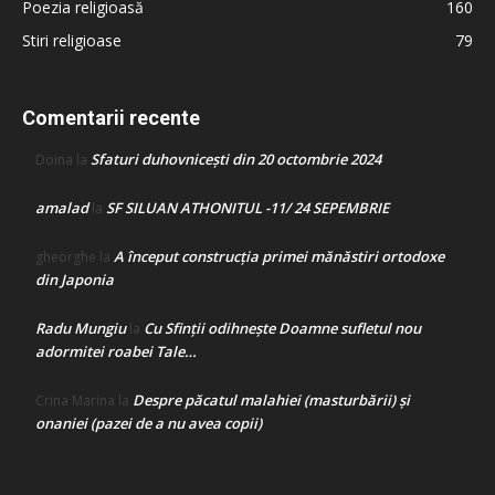
Poezia religioasă
160
Stiri religioase
79
Comentarii recente
Sfaturi duhovnicești din 20 octombrie 2024
Doina
la
amalad
SF SILUAN ATHONITUL -11/ 24 SEPEMBRIE
la
A început construcţia primei mănăstiri ortodoxe
gheorghe
la
din Japonia
Radu Mungiu
Cu Sfinții odihnește Doamne sufletul nou
la
adormitei roabei Tale…
Despre păcatul malahiei (masturbării) şi
Crina Marina
la
onaniei (pazei de a nu avea copii)