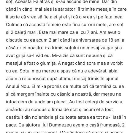
soț. Aceasta l-a atras și s-au ascuns de mine. Dar din
când în când, mai ales la sărbători îi trimite mesaje în care
îi scrie că vrea să fie a ei și el și că o vrea și pe fata mea.
Culmea că această femeie este fina surorii mele, are soț
și 2 băieți mari. Este mai mare ca el cu 7 ani. Am avut o
discuție cu ea acum 2 ani când la aniversarea de 18 ani a
căsătoriei noastre i-a trimis soțului un mesaj vulgar și a
avut grijă să-l văd eu. Mi-a zis că sunt nebună și că
mesajul a fost o glumiță. A negat când sora mea a vorbit
cu ea. Soțul meu mereu a spus că nu e adevărat, abia
acum a recunoscut după ultimul mesaj trimis în ajunul
Anului Nou. El mi-a promis de multe ori că termină cu ea
și că mergem înainte cu căsnicia noastră, dar mereu ne
întoarcem de unde am plecat. Au fost colegi de serviciu,
amândoi au condus o firmă de stat și acum el a fost
destituit din noiembrie și cu toate astea ea tot nu-l lasă în
pace. Cu ajutorul lui Dumnezeu avem o casă frumoasă, 2
mașini și-un apartament. Mă gândesc că poate și aceste