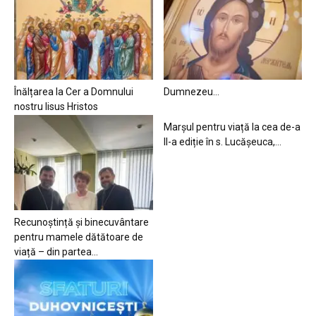
Înălțarea la Cer a Domnului
Dumnezeu…
nostru Iisus Hristos
Marșul pentru viață la cea de-a
II-a ediție în s. Lucășeuca,...
Recunoștință și binecuvântare
pentru mamele dătătoare de
viață – din partea...