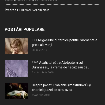
Învierea Fiului văduvei din Nain
POSTĂRI POPULARE
+++ Rugăciune puternică pentru momentele
grele ale vieţii
28 iulie 2010
**** Acatistul către Atotputernicul
Dumnezeu, la vreme de necaz sau de...
5 octombrie 2010
Despre păcatul malahiei (masturbării) şi
onaniei (pazei de a nu avea...
15 aprilie 2010