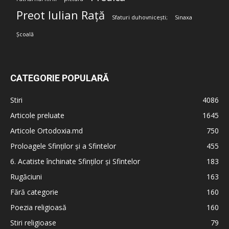
Preot Iulian Rață
Sfaturi duhovnicești;
Sinaxa
Școală
CATEGORIE POPULARĂ
Stiri
4086
Articole preluate
1645
Articole Ortodoxia.md
750
Proloagele Sfinților și a Sfintelor
455
6. Acatiste închinate Sfinților și Sfintelor
183
Rugăciuni
163
Fără categorie
160
Poezia religioasă
160
Stiri religioase
79