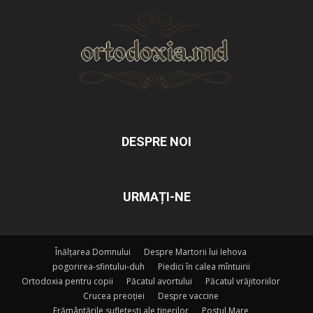
DESPRE NOI
URMAȚI-NE
Înălțarea Domnului
Despre Martorii lui Iehova
pogorirea-sfintului-duh
Piedici în calea mîntuirii
Ortodoxia pentru copii
Păcatul avortului
Păcatul vrăjitoriilor
Crucea preoției
Despre vaccine
Frământările sufletești ale tinerilor
Postul Mare