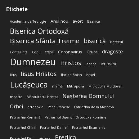
Etichete
Anul nou
avort
Academia de Teologie
Biserica
Biserica Ortodoxă
Biserica Sfânta Treime
biserică
Botezul
dragoste
copil
Coronavirus
Cruce
Conferință
Copii
Dumnezeu
Hristos
Icoana
Ierusalim
Iisus Hristos
Iisus
Ilarion Boian
Israel
Lucășeuca
mamă
Mitropolia
Mitropolia Moldovei;
Nașterea Domnului
moarte
Mântuitorul Hristos
Orhei
ortodoxia
Papa Francisc
Patriarhia de la Moscova
Patriarhia Română
Patriarhul Bisericii Ortodoxe Române
Patriarhul Chiril
Patriarhul Daniel
Patriarhul Ecumenic
Predica
Patriarhul Kirill
pictura