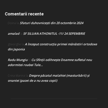
Comentarii recente
Sfaturi duhovnicești din 20 octombrie 2024
Doina
la
amalad
SF SILUAN ATHONITUL -11/ 24 SEPEMBRIE
la
A început construcţia primei mănăstiri ortodoxe
gheorghe
la
din Japonia
Radu Mungiu
Cu Sfinții odihnește Doamne sufletul nou
la
adormitei roabei Tale…
Despre păcatul malahiei (masturbării) şi
Crina Marina
la
onaniei (pazei de a nu avea copii)