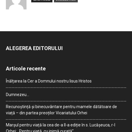
ALEGEREA EDITORULUI
Articole recente
Înălțarea la Cer a Domnului nostru Iisus Hristos
Dumnezeu…
Recunoștință și binecuvântare pentru mamele dătătoare de
viață – din partea preoților Vicariatului Orhei
Marșul pentru viață la cea de-a II-a ediție în s. Lucășeuca, r-l
Orhei: „Pentru viață, cu inimă curată”