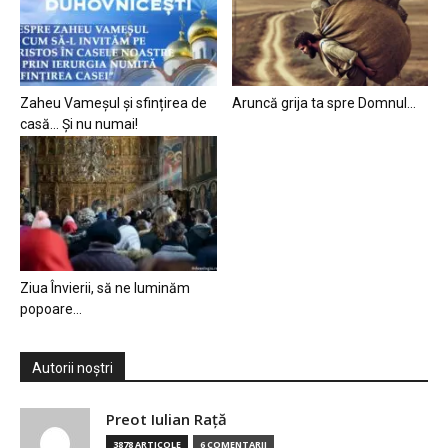
Zaheu Vameșul și sfințirea de
Aruncă grija ta spre Domnul…
casă… Și nu numai!
Ziua Învierii, să ne luminăm
popoare…
Autorii noștri
Preot Iulian Raţă
3878 ARTICOLE
6 COMENTARII