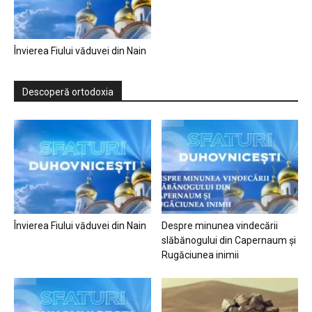
Învierea Fiului văduvei din Nain
Descoperă ortodoxia
Învierea Fiului văduvei din Nain
Despre minunea vindecării
slăbănogului din Capernaum și
Rugăciunea inimii