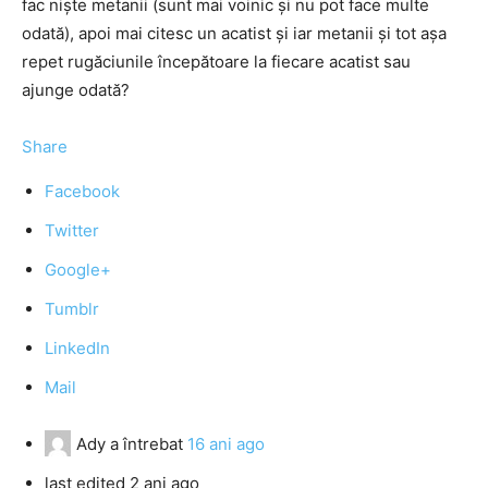
fac nişte metanii (sunt mai voinic şi nu pot face multe
odată), apoi mai citesc un acatist şi iar metanii şi tot aşa
repet rugăciunile începătoare la fiecare acatist sau
ajunge odată?
Share
Facebook
Twitter
Google+
Tumblr
LinkedIn
Mail
Ady
a întrebat
16 ani ago
last edited 2 ani ago