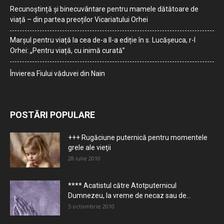
Recunoștință și binecuvântare pentru mamele dătătoare de
viață – din partea preoților Vicariatului Orhei
Marșul pentru viață la cea de-a II-a ediție în s. Lucășeuca, r-l
Orhei: „Pentru viață, cu inimă curată”
Învierea Fiului văduvei din Nain
POSTĂRI POPULARE
+++ Rugăciune puternică pentru momentele
grele ale vieţii
28 iulie 2010
**** Acatistul către Atotputernicul
Dumnezeu, la vreme de necaz sau de...
5 octombrie 2010