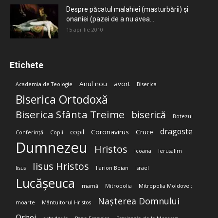
Despre păcatul malahiei (masturbării) şi
onaniei (pazei de a nu avea...
15 aprilie 2010
Etichete
Anul nou
avort
Academia de Teologie
Biserica
Biserica Ortodoxă
Biserica Sfânta Treime
biserică
Botezul
dragoste
copil
Coronavirus
Cruce
Conferință
Copii
Dumnezeu
Hristos
Icoana
Ierusalim
Iisus Hristos
Iisus
Ilarion Boian
Israel
Lucășeuca
mamă
Mitropolia
Mitropolia Moldovei;
Nașterea Domnului
moarte
Mântuitorul Hristos
Orhei