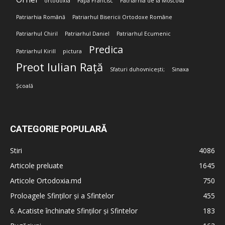
ortodoxia
Papa Francisc
Patriarhia de la Moscova
Patriarhia Română
Patriarhul Bisericii Ortodoxe Române
Patriarhul Chiril
Patriarhul Daniel
Patriarhul Ecumenic
Predica
Patriarhul Kirill
pictura
Preot Iulian Rață
Sfaturi duhovnicești;
Sinaxa
Școală
CATEGORIE POPULARĂ
Stiri
4086
Articole preluate
1645
Articole Ortodoxia.md
750
Proloagele Sfinților și a Sfintelor
455
6. Acatiste închinate Sfinților și Sfintelor
183