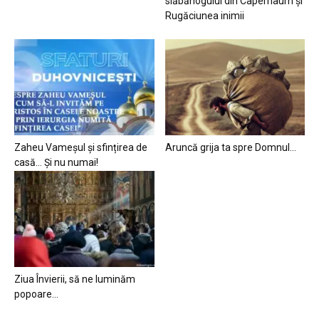
slăbănogului din Capernaum și
Rugăciunea inimii
Zaheu Vameșul și sfințirea de
Aruncă grija ta spre Domnul…
casă… Și nu numai!
Ziua Învierii, să ne luminăm
popoare…