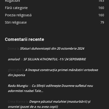
Rugăciuni
163
Fără categorie
160
Poezia religioasă
160
Stiri religioase
79
Comentarii recente
Sfaturi duhovnicești din 20 octombrie 2024
Doina
la
amalad
SF SILUAN ATHONITUL -11/ 24 SEPEMBRIE
la
A început construcţia primei mănăstiri ortodoxe
gheorghe
la
din Japonia
Radu Mungiu
Cu Sfinții odihnește Doamne sufletul nou
la
adormitei roabei Tale…
Despre păcatul malahiei (masturbării) şi
Crina Marina
la
onaniei (pazei de a nu avea copii)