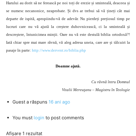
Harului au dorit să ne ferească pe noi toți de erezie și sminteală, deaceea și
se numesc necanonice, neaprobate. Și dvs ar trebui să vă țineți cât mai
departe de ispită, apropiindu-vă de adevăr. Nu pierdeți prețiosul timp pe
lucruri care nu vă ajută la creștere duhovnicească, ci la sminteală și
descreștere, întunicimea minții. Oare nu vă este destulă biblia ortodoxă?!
Iată chiar spre mai mare râvnă, vă aleg adresa uneia, care are și tâlcuiri la
pasaje în parte:
http://www.dervent.ro/biblia.php
Doamne ajută.
Cu râvnă întru Domnul
Vitalii Mereuţanu – Magistru în Teologie
Guest
a răspuns
16 ani ago
You must
login
to post comments
Afișare 1 rezultat