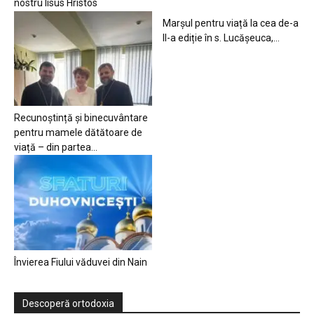
nostru Iisus Hristos
Marșul pentru viață la cea de-a
II-a ediție în s. Lucășeuca,...
Recunoștință și binecuvântare
pentru mamele dătătoare de
viață – din partea...
Învierea Fiului văduvei din Nain
Descoperă ortodoxia