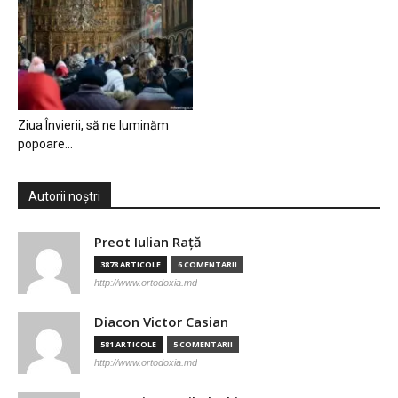
Ziua Învierii, să ne luminăm
popoare…
Autorii noștri
Preot Iulian Raţă
3878 ARTICOLE
6 COMENTARII
http://www.ortodoxia.md
Diacon Victor Casian
581 ARTICOLE
5 COMENTARII
http://www.ortodoxia.md