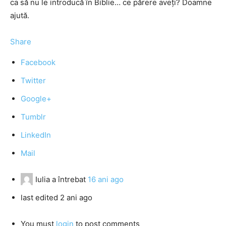
ca să nu le introducă în Biblie… ce părere aveţi? Doamne
ajută.
Share
Facebook
Twitter
Google+
Tumblr
LinkedIn
Mail
Iulia
a întrebat
16 ani ago
last edited 2 ani ago
You must
login
to post comments