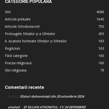
CATEGORIE POPULARĂ
Stiri
4086
Articole preluate
1645
Articole Ortodoxia.md
750
Proloagele Sfinților și a Sfintelor
455
6. Acatiste închinate Sfinților și Sfintelor
183
Rugăciuni
163
Fără categorie
160
Poezia religioasă
160
Stiri religioase
79
Comentarii recente
Sfaturi duhovnicești din 20 octombrie 2024
Doina
la
amalad
SF SILUAN ATHONITUL -11/ 24 SEPEMBRIE
la