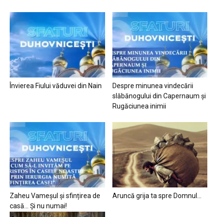
Învierea Fiului văduvei din Nain
Despre minunea vindecării
slăbănogului din Capernaum și
Rugăciunea inimii
Zaheu Vameșul și sfințirea de
Aruncă grija ta spre Domnul…
casă… Și nu numai!