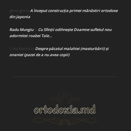
A început construcţia primei mănăstiri ortodoxe
gheorghe
la
din Japonia
Radu Mungiu
Cu Sfinții odihnește Doamne sufletul nou
la
adormitei roabei Tale…
Despre păcatul malahiei (masturbării) şi
Crina Marina
la
onaniei (pazei de a nu avea copii)