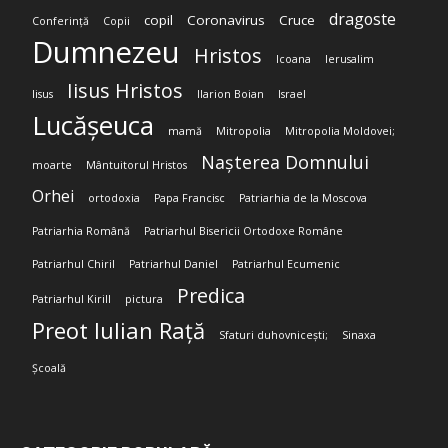
dragoste
copil
Coronavirus
Cruce
Conferință
Copii
Dumnezeu
Hristos
Icoana
Ierusalim
Iisus Hristos
Iisus
Ilarion Boian
Israel
Lucășeuca
mamă
Mitropolia
Mitropolia Moldovei;
Nașterea Domnului
moarte
Mântuitorul Hristos
Orhei
ortodoxia
Papa Francisc
Patriarhia de la Moscova
Patriarhia Română
Patriarhul Bisericii Ortodoxe Române
Patriarhul Chiril
Patriarhul Daniel
Patriarhul Ecumenic
Predica
Patriarhul Kirill
pictura
Preot Iulian Rață
Sfaturi duhovnicești;
Sinaxa
Școală