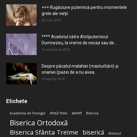
+++ Rugăciune puternică pentru momentele
grele ale vieţii
28 iulie 2010
**** Acatistul către Atotputernicul
Dumnezeu, la vreme de necaz sau de...
5 octombrie 2010
Despre păcatul malahiei (masturbării) şi
onaniei (pazei de a nu avea...
15 aprilie 2010
Etichete
Anul nou
avort
Academia de Teologie
Biserica
Biserica Ortodoxă
Biserica Sfânta Treime
biserică
Botezul