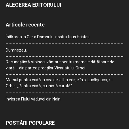
ALEGEREA EDITORULUI
Articole recente
Înălțarea la Cer a Domnului nostru Iisus Hristos
Dumnezeu…
Recunoștință și binecuvântare pentru mamele dătătoare de
viață – din partea preoților Vicariatului Orhei
Marșul pentru viață la cea de-a II-a ediție în s. Lucășeuca, r-l
Orhei: „Pentru viață, cu inimă curată”
Învierea Fiului văduvei din Nain
POSTĂRI POPULARE