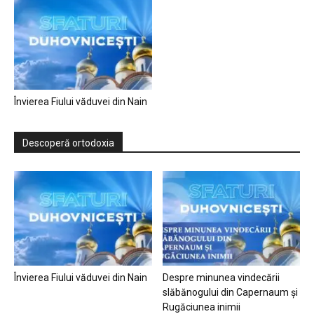
Învierea Fiului văduvei din Nain
Descoperă ortodoxia
Învierea Fiului văduvei din Nain
Despre minunea vindecării
slăbănogului din Capernaum și
Rugăciunea inimii