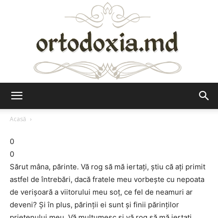
Ortodoxia.md
Acasă
0
0
Sărut mâna, părinte. Vă rog să mă iertaţi, ştiu că aţi primit
astfel de întrebări, dacă fratele meu vorbeşte cu nepoata
de verişoară a viitorului meu soţ, ce fel de neamuri ar
deveni? Şi în plus, părinţii ei sunt şi finii părinţilor
prietenului meu. Vă mulţumesc şi vă rog să mă iertaţi