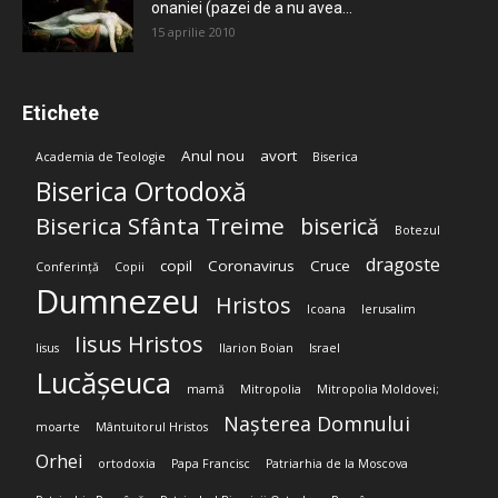
onaniei (pazei de a nu avea...
15 aprilie 2010
Etichete
Anul nou
avort
Academia de Teologie
Biserica
Biserica Ortodoxă
Biserica Sfânta Treime
biserică
Botezul
dragoste
copil
Coronavirus
Cruce
Conferință
Copii
Dumnezeu
Hristos
Icoana
Ierusalim
Iisus Hristos
Iisus
Ilarion Boian
Israel
Lucășeuca
mamă
Mitropolia
Mitropolia Moldovei;
Nașterea Domnului
moarte
Mântuitorul Hristos
Orhei
ortodoxia
Papa Francisc
Patriarhia de la Moscova