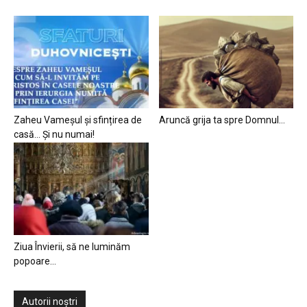
Zaheu Vameșul și sfințirea de
Aruncă grija ta spre Domnul…
casă… Și nu numai!
Ziua Învierii, să ne luminăm
popoare…
Autorii noștri