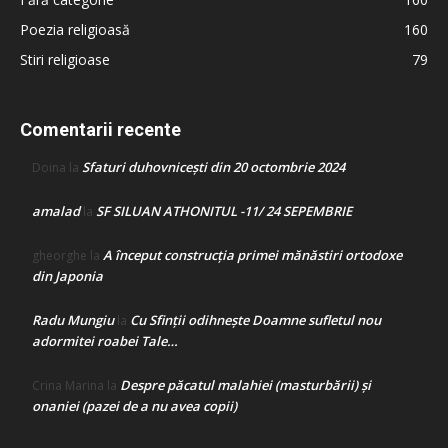
Poezia religioasă
160
Stiri religioase
79
Comentarii recente
Sfaturi duhovnicești din 20 octombrie 2024
Doina
la
amalad
SF SILUAN ATHONITUL -11/ 24 SEPEMBRIE
la
A început construcţia primei mănăstiri ortodoxe
gheorghe
la
din Japonia
Radu Mungiu
Cu Sfinții odihnește Doamne sufletul nou
la
adormitei roabei Tale…
Despre păcatul malahiei (masturbării) şi
Crina Marina
la
onaniei (pazei de a nu avea copii)