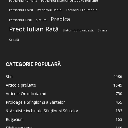
Patriarhia Română
Patriarhul Bisericii Ortodoxe Române
Patriarhul Chiril
Patriarhul Daniel
Patriarhul Ecumenic
Predica
Patriarhul Kirill
pictura
Preot Iulian Rață
Sfaturi duhovnicești;
Sinaxa
Școală
CATEGORIE POPULARĂ
Stiri
4086
Articole preluate
1645
Articole Ortodoxia.md
750
Proloagele Sfinților și a Sfintelor
455
6. Acatiste închinate Sfinților și Sfintelor
183
Rugăciuni
163
Fără categorie
160