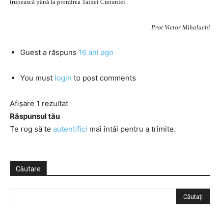
trupească până la promirea Tainei Cununiei.
Prot Victor Mihalachi
Guest
a răspuns
16 ani ago
You must
login
to post comments
Afișare 1 rezultat
Răspunsul tău
Te rog să te
autentifici
mai întâi pentru a trimite.
Căutare