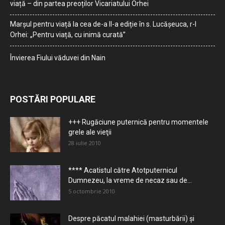
viață – din partea preoților Vicariatului Orhei
Marșul pentru viață la cea de-a II-a ediție în s. Lucășeuca, r-l
Orhei: „Pentru viață, cu inimă curată”
Învierea Fiului văduvei din Nain
POSTĂRI POPULARE
+++ Rugăciune puternică pentru momentele
grele ale vieţii
28 iulie 2010
**** Acatistul către Atotputernicul
Dumnezeu, la vreme de necaz sau de...
5 octombrie 2010
Despre păcatul malahiei (masturbării) şi