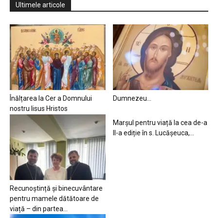
Ultimele articole
Înălțarea la Cer a Domnului
Dumnezeu…
nostru Iisus Hristos
Marșul pentru viață la cea de-a
II-a ediție în s. Lucășeuca,...
Recunoștință și binecuvântare
pentru mamele dătătoare de
viață – din partea...