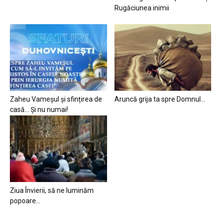
Rugăciunea inimii
Zaheu Vameșul și sfințirea de
Aruncă grija ta spre Domnul…
casă… Și nu numai!
Ziua Învierii, să ne luminăm
popoare…