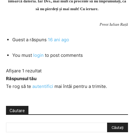
întoarcă datoria. Iar Dvs., mai mult cu procente să nu împrumutați, ca
să nu pierdeți și mai mult! Cu iertare.
Preot Iulian Rață
Guest
a răspuns
16 ani ago
You must
login
to post comments
Afișare 1 rezultat
Răspunsul tău
Te rog să te
autentifici
mai întâi pentru a trimite.
Căutare