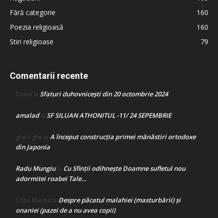
Fără categorie
160
Poezia religioasă
160
Stiri religioase
79
Comentarii recente
Sfaturi duhovnicești din 20 octombrie 2024
Doina
la
amalad
SF SILUAN ATHONITUL -11/ 24 SEPEMBRIE
la
A început construcţia primei mănăstiri ortodoxe
gheorghe
la
din Japonia
Radu Mungiu
Cu Sfinții odihnește Doamne sufletul nou
la
adormitei roabei Tale…
Despre păcatul malahiei (masturbării) şi
Crina Marina
la
onaniei (pazei de a nu avea copii)