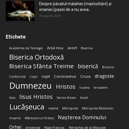
Despre păcatul malahiei (masturbării) şi
onaniei (pazei de a nu avea...
15 aprilie 2010
Etichete
Anul nou
avort
Academia de Teologie
Biserica
Biserica Ortodoxă
Biserica Sfânta Treime
biserică
Botezul
dragoste
copil
Coronavirus
Cruce
Conferință
Copii
Dumnezeu
Hristos
Icoana
Ierusalim
Iisus Hristos
Iisus
Ilarion Boian
Israel
Lucășeuca
mamă
Mitropolia
Mitropolia Moldovei;
Nașterea Domnului
moarte
Mântuitorul Hristos
Orhei
ortodoxia
Papa Francisc
Patriarhia de la Moscova