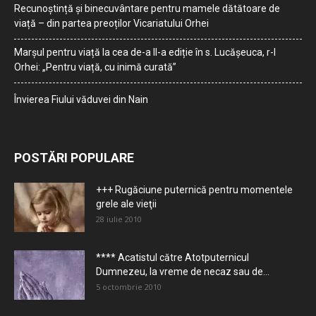
Recunoștință și binecuvântare pentru mamele dătătoare de
viață – din partea preoților Vicariatului Orhei
Marșul pentru viață la cea de-a II-a ediție în s. Lucășeuca, r-l
Orhei: „Pentru viață, cu inimă curată”
Învierea Fiului văduvei din Nain
POSTĂRI POPULARE
+++ Rugăciune puternică pentru momentele
grele ale vieţii
28 iulie 2010
**** Acatistul către Atotputernicul
Dumnezeu, la vreme de necaz sau de...
5 octombrie 2010