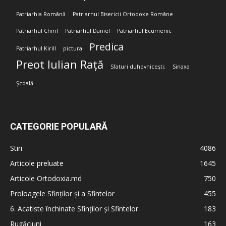
Patriarhia Română
Patriarhul Bisericii Ortodoxe Române
Patriarhul Chiril
Patriarhul Daniel
Patriarhul Ecumenic
Predica
Patriarhul Kirill
pictura
Preot Iulian Rață
Sfaturi duhovnicești;
Sinaxa
Școală
CATEGORIE POPULARĂ
Stiri
4086
Articole preluate
1645
Articole Ortodoxia.md
750
Proloagele Sfinților și a Sfintelor
455
6. Acatiste închinate Sfinților și Sfintelor
183
Rugăciuni
163