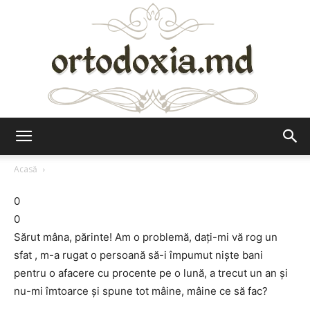
Ortodoxia.md
Acasă
0
0
Sărut mâna, părinte! Am o problemă, daţi-mi vă rog un
sfat , m-a rugat o persoană să-i împumut nişte bani
pentru o afacere cu procente pe o lună, a trecut un an şi
nu-mi îmtoarce şi spune tot mâine, mâine ce să fac?