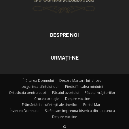
DESPRE NOI
URMAȚI-NE
Înălțarea Domnului
Despre Martorii lui Iehova
pogorirea-sfintului-duh
Piedici în calea mîntuirii
Ortodoxia pentru copii
Păcatul avortului
Păcatul vrăjitoriilor
Crucea preoției
Despre vaccine
Frământările sufletești ale tinerilor
Postul Mare
Învierea Domnului
Sa finisam impreuna biserica din lucaseuca
Despre vaccine
©