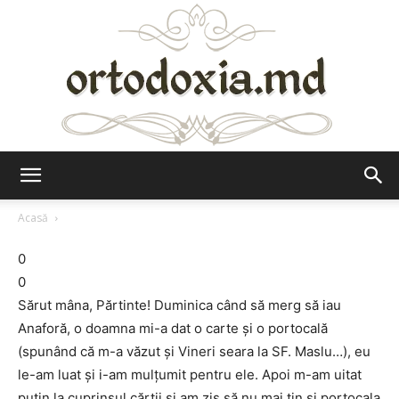
Ortodoxia.md
Acasă
0
0
Sărut mâna, Părtinte! Duminica când să merg să iau
Anaforă, o doamna mi-a dat o carte și o portocală
(spunând că m-a văzut și Vineri seara la SF. Maslu…), eu
le-am luat și i-am mulțumit pentru ele. Apoi m-am uitat
puțin la cuprinsul cărții și am zis să nu mai țin și portocala