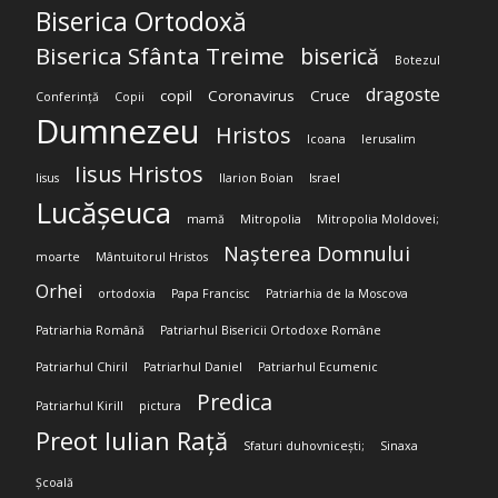
Biserica Ortodoxă
Biserica Sfânta Treime
biserică
Botezul
dragoste
copil
Coronavirus
Cruce
Conferință
Copii
Dumnezeu
Hristos
Icoana
Ierusalim
Iisus Hristos
Iisus
Ilarion Boian
Israel
Lucășeuca
mamă
Mitropolia
Mitropolia Moldovei;
Nașterea Domnului
moarte
Mântuitorul Hristos
Orhei
ortodoxia
Papa Francisc
Patriarhia de la Moscova
Patriarhia Română
Patriarhul Bisericii Ortodoxe Române
Patriarhul Chiril
Patriarhul Daniel
Patriarhul Ecumenic
Predica
Patriarhul Kirill
pictura
Preot Iulian Rață
Sfaturi duhovnicești;
Sinaxa
Școală