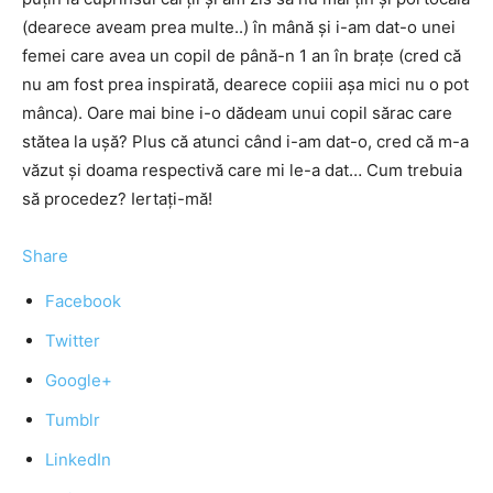
(dearece aveam prea multe..) în mână și i-am dat-o unei
femei care avea un copil de până-n 1 an în brațe (cred că
nu am fost prea inspirată, dearece copiii așa mici nu o pot
mânca). Oare mai bine i-o dădeam unui copil sărac care
stătea la ușă? Plus că atunci când i-am dat-o, cred că m-a
văzut și doama respectivă care mi le-a dat… Cum trebuia
să procedez? Iertați-mă!
Share
Facebook
Twitter
Google+
Tumblr
LinkedIn