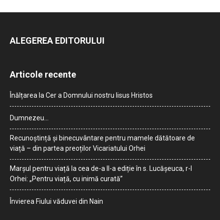
ALEGEREA EDITORULUI
Articole recente
Înălțarea la Cer a Domnului nostru Iisus Hristos
Dumnezeu…
Recunoștință și binecuvântare pentru mamele dătătoare de
viață – din partea preoților Vicariatului Orhei
Marșul pentru viață la cea de-a II-a ediție în s. Lucășeuca, r-l
Orhei: „Pentru viață, cu inimă curată”
Învierea Fiului văduvei din Nain