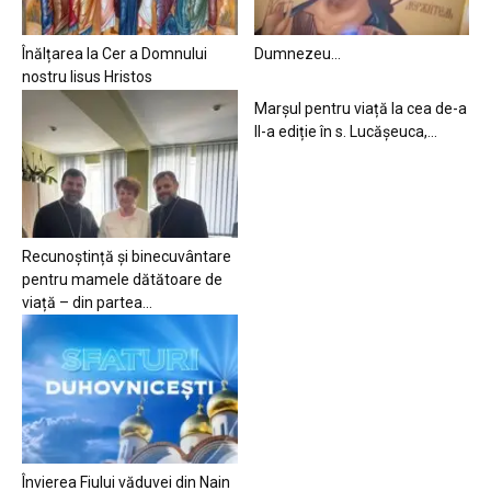
Înălțarea la Cer a Domnului
Dumnezeu…
nostru Iisus Hristos
Marșul pentru viață la cea de-a
II-a ediție în s. Lucășeuca,...
Recunoștință și binecuvântare
pentru mamele dătătoare de
viață – din partea...
Învierea Fiului văduvei din Nain