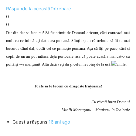
Răspunde la această întrebare
0
0
Dar din dar se face rai! Să fie primit de Domnul oricum, căci contează mai
mult cu ce inimă ați dat acea pomană. Sfinții spun că trebuie să fii tu mai
bucuros când dai, decât cel ce primește pomana. Așa că fiți pe pace, căci și
copii de un an pot mânca deja portocale, așa că poate acasă a mâncat-o cu
poftă și v-a mulțumit. Altă dată veți da și celui nevoiaș de la ușă
.
Toate să le facem cu dragoste frățească!
Cu râvnă întru Domnul
Vitalii Mereuţanu – Magistru în Teologie
Guest
a răspuns
16 ani ago