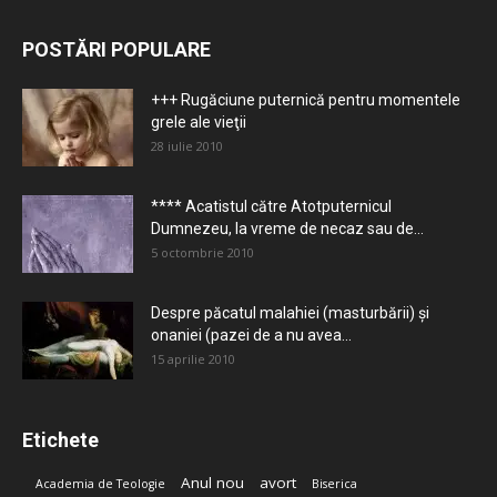
POSTĂRI POPULARE
+++ Rugăciune puternică pentru momentele
grele ale vieţii
28 iulie 2010
**** Acatistul către Atotputernicul
Dumnezeu, la vreme de necaz sau de...
5 octombrie 2010
Despre păcatul malahiei (masturbării) şi
onaniei (pazei de a nu avea...
15 aprilie 2010
Etichete
Anul nou
avort
Academia de Teologie
Biserica