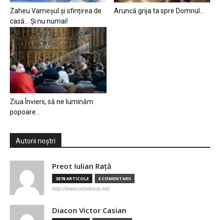
Zaheu Vameșul și sfințirea de
Aruncă grija ta spre Domnul…
casă… Și nu numai!
Ziua Învierii, să ne luminăm
popoare…
Autorii noștri
Preot Iulian Raţă
3878 ARTICOLE
6 COMENTARII
http://www.ortodoxia.md
Diacon Victor Casian