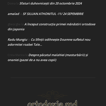
Sfaturi duhovnicești din 20 octombrie 2024
Doina
la
amalad
SF SILUAN ATHONITUL -11/ 24 SEPEMBRIE
la
A început construcţia primei mănăstiri ortodoxe
gheorghe
la
din Japonia
Radu Mungiu
Cu Sfinții odihnește Doamne sufletul nou
la
adormitei roabei Tale…
Despre păcatul malahiei (masturbării) şi
Crina Marina
la
onaniei (pazei de a nu avea copii)