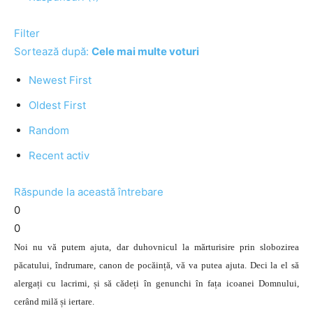
Filter
Sortează după:
Cele mai multe voturi
Newest First
Oldest First
Random
Recent activ
Răspunde la această întrebare
0
0
Noi nu vă putem ajuta, dar duhovnicul la mărturisire prin slobozirea
păcatului, îndrumare, canon de pocăință, vă va putea ajuta. Deci la el să
alergați cu lacrimi, și să cădeți în genunchi în fața icoanei Domnului,
cerând milă și iertare.