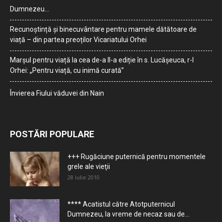
Dumnezeu…
Recunoștință și binecuvântare pentru mamele dătătoare de
viață – din partea preoților Vicariatului Orhei
Marșul pentru viață la cea de-a II-a ediție în s. Lucășeuca, r-l
Orhei: „Pentru viață, cu inimă curată”
Învierea Fiului văduvei din Nain
POSTĂRI POPULARE
+++ Rugăciune puternică pentru momentele
grele ale vieţii
28 iulie 2010
**** Acatistul către Atotputernicul
Dumnezeu, la vreme de necaz sau de...