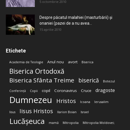
5 octombrie 2010
Despre păcatul malahiei (masturbării) şi
onaniei (pazei de a nu avea...
15 aprilie 2010
Etichete
Anul nou
avort
Academia de Teologie
Biserica
Biserica Ortodoxă
Biserica Sfânta Treime
biserică
Botezul
dragoste
copil
Coronavirus
Cruce
Conferință
Copii
Dumnezeu
Hristos
Icoana
Ierusalim
Iisus Hristos
Iisus
Ilarion Boian
Israel
Lucășeuca
mamă
Mitropolia
Mitropolia Moldovei;