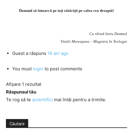
Domnul să întoarcă pe toți rătăciții pe calea cea dreaptă!
Cu râvnă întru Domnul
Vitalii Mereuţanu – Magistru în Teologie
Guest
a răspuns
16 ani ago
You must
login
to post comments
Afișare 1 rezultat
Răspunsul tău
Te rog să te
autentifici
mai întâi pentru a trimite.
Căutare