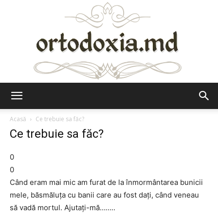
Ortodoxia.md
Acasă
Ce trebuie sa făc?
Ce trebuie sa făc?
0
0
Când eram mai mic am furat de la înmormântarea bunicii
mele, băsmăluţa cu banii care au fost daţi, când veneau
să vadă mortul. Ajutaţi-mă……..