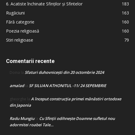
6. Acatiste închinate Sfinților și Sfintelor
183
Rugăciuni
163
Fără categorie
160
Poezia religioasă
160
Stiri religioase
79
Comentarii recente
Sfaturi duhovnicești din 20 octombrie 2024
Doina
la
amalad
SF SILUAN ATHONITUL -11/ 24 SEPEMBRIE
la
A început construcţia primei mănăstiri ortodoxe
gheorghe
la
din Japonia
Radu Mungiu
Cu Sfinții odihnește Doamne sufletul nou
la
adormitei roabei Tale…