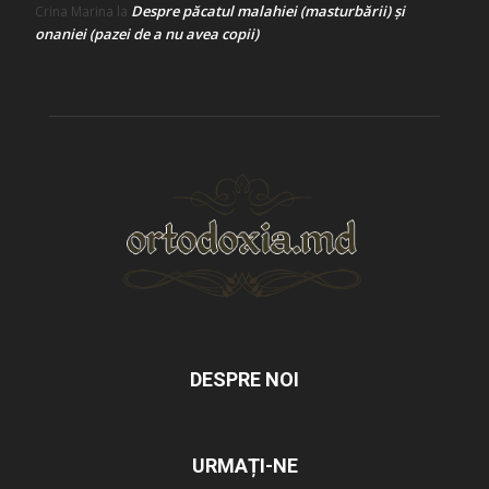
Despre păcatul malahiei (masturbării) şi
Crina Marina
la
onaniei (pazei de a nu avea copii)
DESPRE NOI
URMAȚI-NE