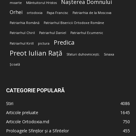
Nașterea Domnului
moarte
Mântuitorul Hristos
Orhei
ortodoxia
Papa Francisc
Patriarhia de la Moscova
Patriarhia Română
Patriarhul Bisericii Ortodoxe Române
Patriarhul Chiril
Patriarhul Daniel
Patriarhul Ecumenic
Predica
Patriarhul Kirill
pictura
Preot Iulian Rață
Sfaturi duhovnicești;
Sinaxa
Școală
CATEGORIE POPULARĂ
Stiri
4086
Articole preluate
1645
Articole Ortodoxia.md
750
Proloagele Sfinților și a Sfintelor
455