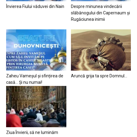
Învierea Fiului văduvei din Nain
Despre minunea vindecării
slăbănogului din Capernaum și
Rugăciunea inimii
Zaheu Vameșul și sfințirea de
Aruncă grija ta spre Domnul…
casă… Și nu numai!
Ziua Învierii, să ne luminăm