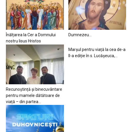
Înălțarea la Cer a Domnului
Dumnezeu…
nostru Iisus Hristos
Marșul pentru viață la cea de-a
II-a ediție în s. Lucășeuca,...
Recunoștință și binecuvântare
pentru mamele dătătoare de
viață – din partea...