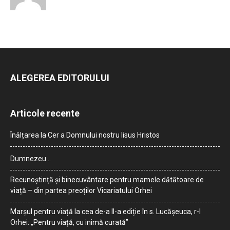
ALEGEREA EDITORULUI
Articole recente
Înălțarea la Cer a Domnului nostru Iisus Hristos
Dumnezeu…
Recunoștință și binecuvântare pentru mamele dătătoare de
viață – din partea preoților Vicariatului Orhei
Marșul pentru viață la cea de-a II-a ediție în s. Lucășeuca, r-l
Orhei: „Pentru viață, cu inimă curată”