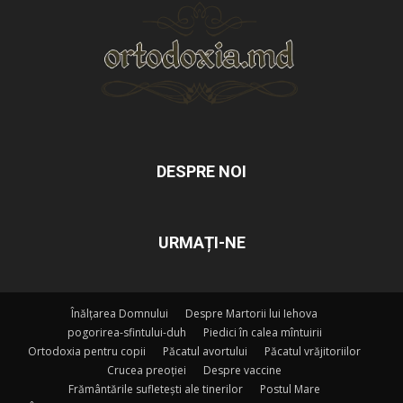
DESPRE NOI
URMAȚI-NE
Înălțarea Domnului
Despre Martorii lui Iehova
pogorirea-sfintului-duh
Piedici în calea mîntuirii
Ortodoxia pentru copii
Păcatul avortului
Păcatul vrăjitoriilor
Crucea preoției
Despre vaccine
Frământările sufletești ale tinerilor
Postul Mare