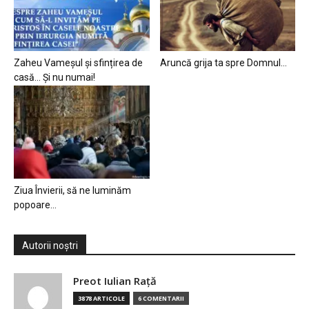
Zaheu Vameșul și sfințirea de
Aruncă grija ta spre Domnul…
casă… Și nu numai!
Ziua Învierii, să ne luminăm
popoare…
Autorii noștri
Preot Iulian Raţă
3878 ARTICOLE
6 COMENTARII