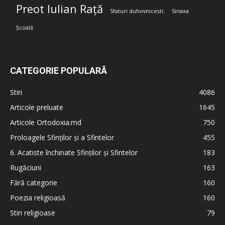
Preot Iulian Rață
Sfaturi duhovnicești;
Sinaxa
Școală
CATEGORIE POPULARĂ
Stiri
4086
Articole preluate
1645
Articole Ortodoxia.md
750
Proloagele Sfinților și a Sfintelor
455
6. Acatiste închinate Sfinților și Sfintelor
183
Rugăciuni
163
Fără categorie
160
Poezia religioasă
160
Stiri religioase
79