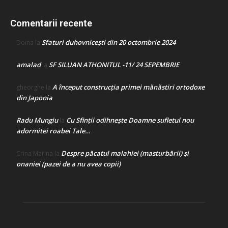
Comentarii recente
Sfaturi duhovnicești din 20 octombrie 2024
Doina
la
amalad
SF SILUAN ATHONITUL -11/ 24 SEPEMBRIE
la
A început construcţia primei mănăstiri ortodoxe
gheorghe
la
din Japonia
Radu Mungiu
Cu Sfinții odihnește Doamne sufletul nou
la
adormitei roabei Tale…
Despre păcatul malahiei (masturbării) şi
Crina Marina
la
onaniei (pazei de a nu avea copii)