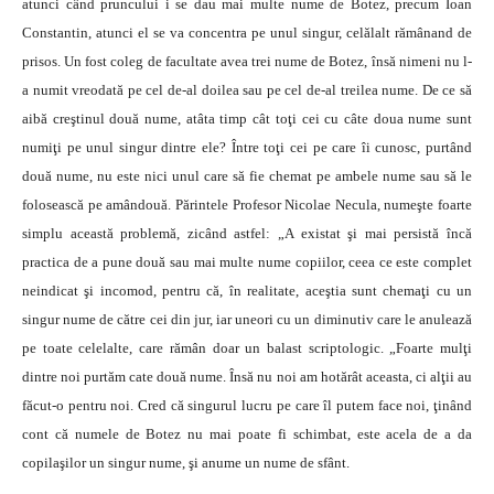
atunci când pruncului i se dau mai multe nume de Botez, precum Ioan
Constantin, atunci el se va concentra pe unul singur, celălalt rămânand de
prisos. Un fost coleg de facultate avea trei nume de Botez, însă nimeni nu l-
a numit vreodată pe cel de-al doilea sau pe cel de-al treilea nume. De ce să
aibă creştinul două nume, atâta timp cât toţi cei cu câte doua nume sunt
numiţi pe unul singur dintre ele? Între toţi cei pe care îi cunosc, purtând
două nume, nu este nici unul care să fie chemat pe ambele nume sau să le
folosească pe amândouă. Părintele Profesor Nicolae Necula, numeşte foarte
simplu această problemă, zicând astfel: „A existat şi mai persistă încă
practica de a pune două sau mai multe nume copiilor, ceea ce este complet
neindicat şi incomod, pentru că, în realitate, aceştia sunt chemaţi cu un
singur nume de către cei din jur, iar uneori cu un diminutiv care le anulează
pe toate celelalte, care rămân doar un balast scriptologic. „Foarte mulţi
dintre noi purtăm cate două nume. Însă nu noi am hotărât aceasta, ci alţii au
făcut-o pentru noi. Cred că singurul lucru pe care îl putem face noi, ţinând
cont că numele de Botez nu mai poate fi schimbat, este acela de a da
copilaşilor un singur nume, şi anume un nume de sfânt.