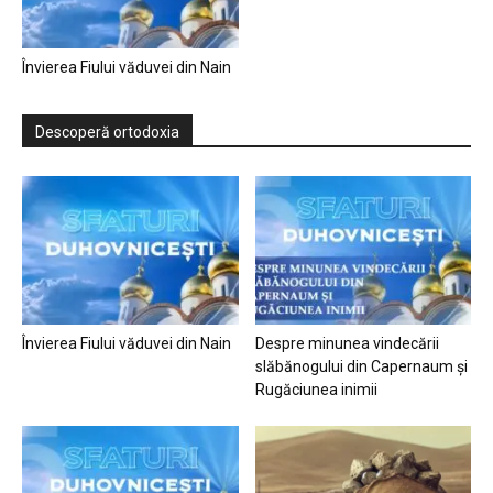
Învierea Fiului văduvei din Nain
Descoperă ortodoxia
Învierea Fiului văduvei din Nain
Despre minunea vindecării
slăbănogului din Capernaum și
Rugăciunea inimii