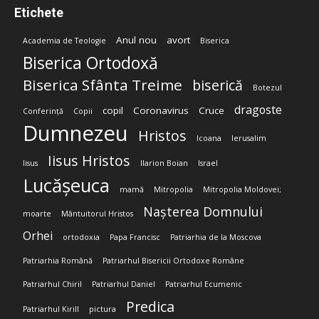
Etichete
Anul nou
avort
Academia de Teologie
Biserica
Biserica Ortodoxă
Biserica Sfânta Treime
biserică
Botezul
dragoste
copil
Coronavirus
Cruce
Conferință
Copii
Dumnezeu
Hristos
Icoana
Ierusalim
Iisus Hristos
Iisus
Ilarion Boian
Israel
Lucășeuca
mamă
Mitropolia
Mitropolia Moldovei;
Nașterea Domnului
moarte
Mântuitorul Hristos
Orhei
ortodoxia
Papa Francisc
Patriarhia de la Moscova
Patriarhia Română
Patriarhul Bisericii Ortodoxe Române
Patriarhul Chiril
Patriarhul Daniel
Patriarhul Ecumenic
Predica
Patriarhul Kirill
pictura