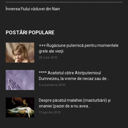
Învierea Fiului văduvei din Nain
POSTĂRI POPULARE
+++ Rugăciune puternică pentru momentele
grele ale vieţii
28 iulie 2010
**** Acatistul către Atotputernicul
Dumnezeu, la vreme de necaz sau de...
5 octombrie 2010
Despre păcatul malahiei (masturbării) şi
onaniei (pazei de a nu avea...
15 aprilie 2010