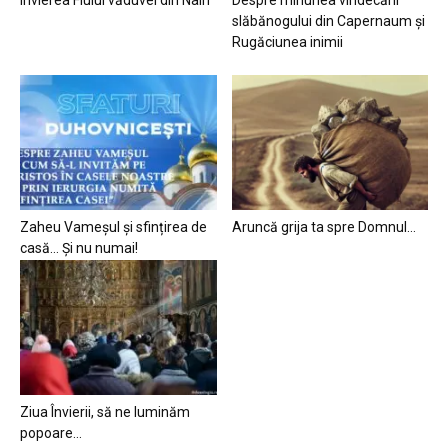
slăbănogului din Capernaum și
Rugăciunea inimii
Zaheu Vameșul și sfințirea de
Aruncă grija ta spre Domnul…
casă… Și nu numai!
Ziua Învierii, să ne luminăm
popoare…