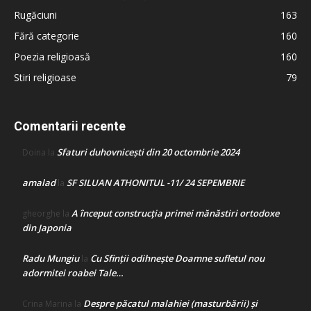
Rugăciuni
163
Fără categorie
160
Poezia religioasă
160
Stiri religioase
79
Comentarii recente
Sfaturi duhovnicești din 20 octombrie 2024
Doina
la
amalad
SF SILUAN ATHONITUL -11/ 24 SEPEMBRIE
la
A început construcţia primei mănăstiri ortodoxe
gheorghe
la
din Japonia
Radu Mungiu
Cu Sfinții odihnește Doamne sufletul nou
la
adormitei roabei Tale…
Despre păcatul malahiei (masturbării) şi
Crina Marina
la