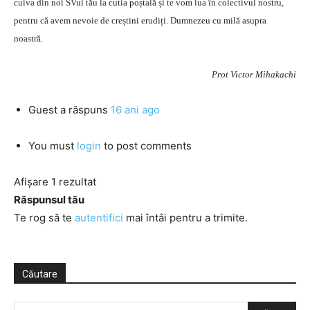
cuiva din noi SVul tău la cutia poștală și te vom lua în colectivul nostru,
pentru că avem nevoie de creștini erudiți. Dumnezeu cu milă asupra
noastră.
Prot Victor Mihakachi
Guest
a răspuns
16 ani ago
You must
login
to post comments
Afișare 1 rezultat
Răspunsul tău
Te rog să te
autentifici
mai întâi pentru a trimite.
Căutare