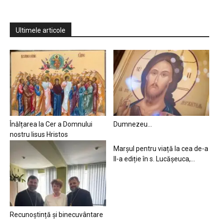
Ultimele articole
Înălțarea la Cer a Domnului
Dumnezeu…
nostru Iisus Hristos
Marșul pentru viață la cea de-a
II-a ediție în s. Lucășeuca,...
Recunoștință și binecuvântare