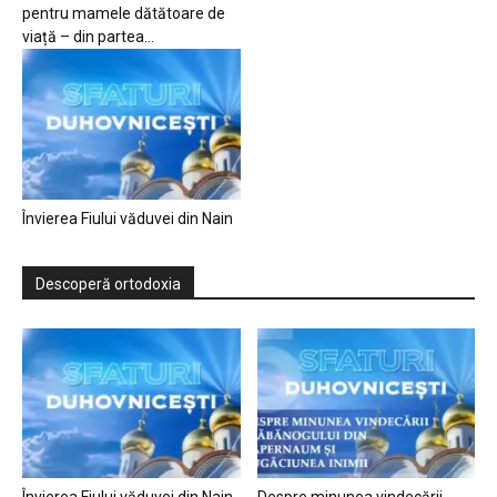
pentru mamele dătătoare de
viață – din partea...
Învierea Fiului văduvei din Nain
Descoperă ortodoxia
Învierea Fiului văduvei din Nain
Despre minunea vindecării