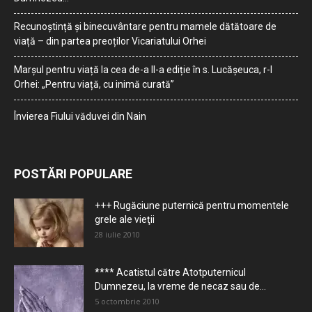
Recunoștință și binecuvântare pentru mamele dătătoare de
viață – din partea preoților Vicariatului Orhei
Marșul pentru viață la cea de-a II-a ediție în s. Lucășeuca, r-l
Orhei: „Pentru viață, cu inimă curată”
Învierea Fiului văduvei din Nain
POSTĂRI POPULARE
+++ Rugăciune puternică pentru momentele
grele ale vieţii
28 iulie 2010
**** Acatistul către Atotputernicul
Dumnezeu, la vreme de necaz sau de...
5 octombrie 2010