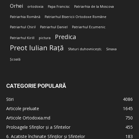
Orhei
ortodoxia
Papa Francisc
Patriarhia de la Moscova
Patriarhia Română
Patriarhul Bisericii Ortodoxe Române
Patriarhul Chiril
Patriarhul Daniel
Patriarhul Ecumenic
Predica
Patriarhul Kirill
pictura
Preot Iulian Rață
Sfaturi duhovnicești;
Sinaxa
Școală
CATEGORIE POPULARĂ
Stiri
4086
Articole preluate
1645
Articole Ortodoxia.md
750
Proloagele Sfinților și a Sfintelor
455
6. Acatiste închinate Sfinților și Sfintelor
183