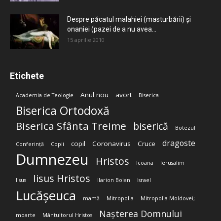
Despre păcatul malahiei (masturbării) şi
onaniei (pazei de a nu avea...
15 aprilie 2010
Etichete
Anul nou
avort
Academia de Teologie
Biserica
Biserica Ortodoxă
Biserica Sfânta Treime
biserică
Botezul
dragoste
copil
Coronavirus
Cruce
Conferință
Copii
Dumnezeu
Hristos
Icoana
Ierusalim
Iisus Hristos
Iisus
Ilarion Boian
Israel
Lucășeuca
mamă
Mitropolia
Mitropolia Moldovei;
Nașterea Domnului
moarte
Mântuitorul Hristos