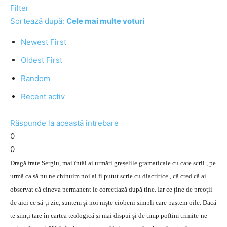
Filter
Sortează după:
Cele mai multe voturi
Newest First
Oldest First
Random
Recent activ
Răspunde la această întrebare
0
0
Dragă frate Sergiu, mai întâi ai urmări greșelile gramaticale cu care scrii , pe
urmă ca să nu ne chinuim noi ai fi putut scrie cu diacritice , că cred că ai
observat că cineva permanent le corectiază după tine. Iar ce ține de preoții
de aici ce să-ți zic, suntem și noi niște ciobeni simpli care paștem oile. Dacă
te simți tare în cartea teologică și mai dispui și de timp poftim trimite-ne