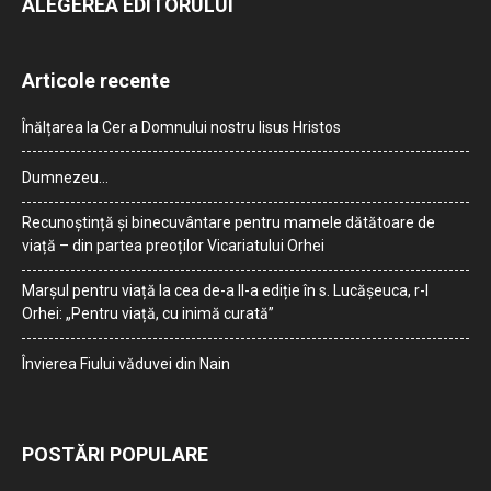
ALEGEREA EDITORULUI
Articole recente
Înălțarea la Cer a Domnului nostru Iisus Hristos
Dumnezeu…
Recunoștință și binecuvântare pentru mamele dătătoare de
viață – din partea preoților Vicariatului Orhei
Marșul pentru viață la cea de-a II-a ediție în s. Lucășeuca, r-l
Orhei: „Pentru viață, cu inimă curată”
Învierea Fiului văduvei din Nain
POSTĂRI POPULARE