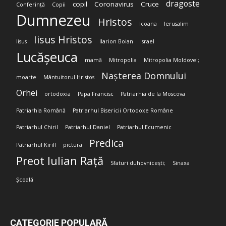
dragoste
copil
Coronavirus
Cruce
Conferință
Copii
Dumnezeu
Hristos
Icoana
Ierusalim
Iisus Hristos
Iisus
Ilarion Boian
Israel
Lucășeuca
mamă
Mitropolia
Mitropolia Moldovei;
Nașterea Domnului
moarte
Mântuitorul Hristos
Orhei
ortodoxia
Papa Francisc
Patriarhia de la Moscova
Patriarhia Română
Patriarhul Bisericii Ortodoxe Române
Patriarhul Chiril
Patriarhul Daniel
Patriarhul Ecumenic
Predica
Patriarhul Kirill
pictura
Preot Iulian Rață
Sfaturi duhovnicești;
Sinaxa
Școală
CATEGORIE POPULARĂ