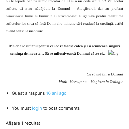
nu te lepăda pentru nimic trecător de El și a nu ceda ispitelor! Vai acelor
suflete, că n-au nădăjduit la Domnul – Atotțiitorul, dar au preferat
nimicinicia lumii și bunurile ei stricăcioase! Rugați-vă pentru mântuirea
sufletelor lor și ca să facă Domnul o minune să-i readucă la credință, astfel
având șansă la mântuire…
Mă doare sufletul pentru cei ce rătăcesc calea și își semnează singuri
sentința de moarte… Să se milostivească Domnul către ei…
Cu râvnă întru Domnul
Vitalii Mereuţanu – Magistru în Teologie
Guest
a răspuns
16 ani ago
You must
login
to post comments
Afișare 1 rezultat