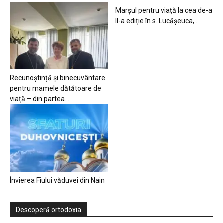
Marșul pentru viață la cea de-a
II-a ediție în s. Lucășeuca,...
Recunoștință și binecuvântare
pentru mamele dătătoare de
viață – din partea...
Învierea Fiului văduvei din Nain
Descoperă ortodoxia