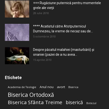
+++ Rugăciune puternică pentru momentele
grele ale vieţii
28 iulie 2010
**** Acatistul către Atotputernicul
Dumnezeu, la vreme de necaz sau de...
5 octombrie 2010
Despre păcatul malahiei (masturbării) şi
onaniei (pazei de a nu avea...
15 aprilie 2010
Etichete
Anul nou
avort
Academia de Teologie
Biserica
Biserica Ortodoxă
Biserica Sfânta Treime
biserică
Botezul