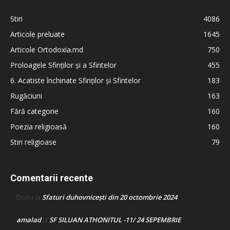
Stiri
4086
Articole preluate
1645
Articole Ortodoxia.md
750
Proloagele Sfinților și a Sfintelor
455
6. Acatiste închinate Sfinților și Sfintelor
183
Rugăciuni
163
Fără categorie
160
Poezia religioasă
160
Stiri religioase
79
Comentarii recente
Sfaturi duhovnicești din 20 octombrie 2024
Doina
la
amalad
SF SILUAN ATHONITUL -11/ 24 SEPEMBRIE
la