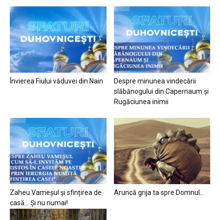
Învierea Fiului văduvei din Nain
Despre minunea vindecării
slăbănogului din Capernaum și
Rugăciunea inimii
Zaheu Vameșul și sfințirea de
Aruncă grija ta spre Domnul…
casă… Și nu numai!