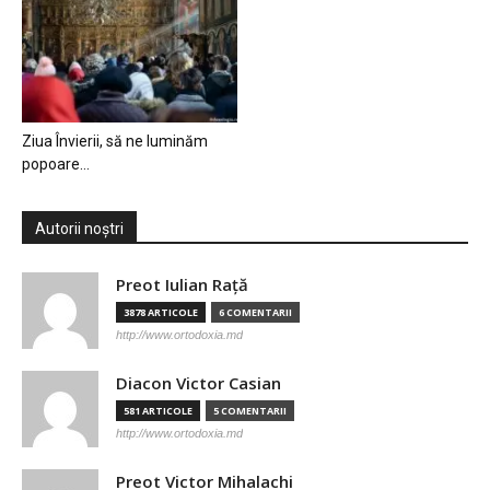
Ziua Învierii, să ne luminăm
popoare…
Autorii noștri
Preot Iulian Raţă
3878 ARTICOLE
6 COMENTARII
http://www.ortodoxia.md
Diacon Victor Casian
581 ARTICOLE
5 COMENTARII
http://www.ortodoxia.md
Preot Victor Mihalachi