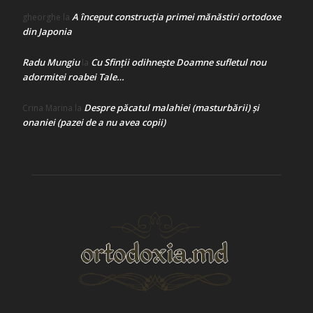
A început construcţia primei mănăstiri ortodoxe
gheorghe
la
din Japonia
Radu Mungiu
Cu Sfinții odihnește Doamne sufletul nou
la
adormitei roabei Tale…
Despre păcatul malahiei (masturbării) şi
Crina Marina
la
onaniei (pazei de a nu avea copii)