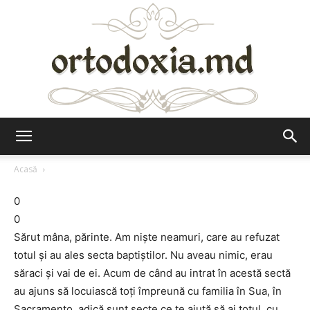
Ortodoxia.md
Acasă
0
0
Sărut mâna, părinte. Am nişte neamuri, care au refuzat
totul şi au ales secta baptiştilor. Nu aveau nimic, erau
săraci şi vai de ei. Acum de când au intrat în acestă sectă
au ajuns să locuiască toţi împreună cu familia în Sua, în
Sacramento, adică sunt secte ce te ajută să ai totul, cu