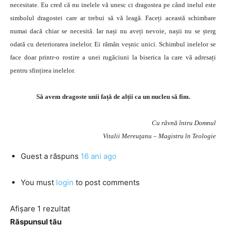
necesitate. Eu cred că nu inelele vă unesc ci dragostea pe când inelul este
simbolul dragostei care ar trebui să vă leagă. Faceți această schimbare
numai dacă chiar se necesită. Iar nași nu aveți nevoie, nașii nu se șterg
odată cu deteriorarea inelelor. Ei rămân veșnic unici. Schimbul inelelor se
face doar printr-o rostire a unei rugăciuni la biserica la care vă adresați
pentru sfințirea inelelor.
Să avem dragoste unii față de alții ca un nucleu să fim.
Cu râvnă întru Domnul
Vitalii Mereuţanu – Magistru în Teologie
Guest
a răspuns
16 ani ago
You must
login
to post comments
Afișare 1 rezultat
Răspunsul tău