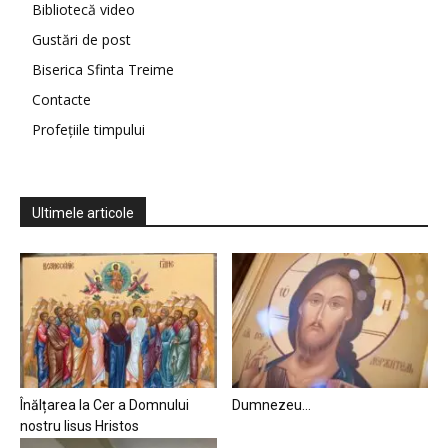
Bibliotecă video
Gustări de post
Biserica Sfinta Treime
Contacte
Profețiile timpului
Ultimele articole
Înălțarea la Cer a Domnului
Dumnezeu…
nostru Iisus Hristos