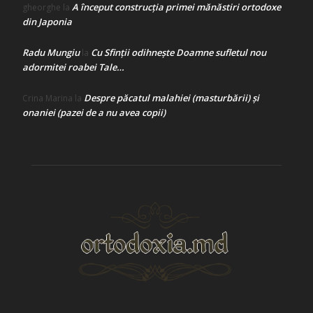
A început construcţia primei mănăstiri ortodoxe
gheorghe
la
din Japonia
Radu Mungiu
Cu Sfinții odihnește Doamne sufletul nou
la
adormitei roabei Tale…
Despre păcatul malahiei (masturbării) şi
Crina Marina
la
onaniei (pazei de a nu avea copii)