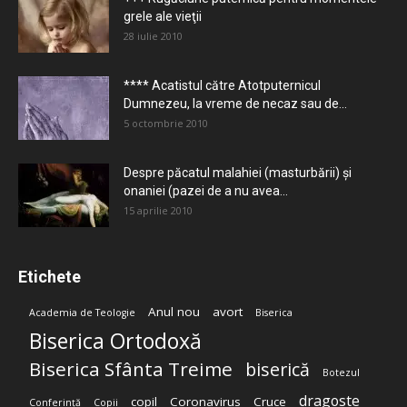
grele ale vieţii
28 iulie 2010
**** Acatistul către Atotputernicul
Dumnezeu, la vreme de necaz sau de...
5 octombrie 2010
Despre păcatul malahiei (masturbării) şi
onaniei (pazei de a nu avea...
15 aprilie 2010
Etichete
Anul nou
avort
Academia de Teologie
Biserica
Biserica Ortodoxă
Biserica Sfânta Treime
biserică
Botezul
dragoste
copil
Coronavirus
Cruce
Conferință
Copii