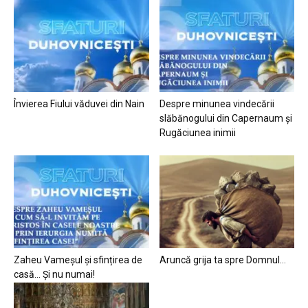
Învierea Fiului văduvei din Nain
Despre minunea vindecării
slăbănogului din Capernaum și
Rugăciunea inimii
Zaheu Vameșul și sfințirea de
Aruncă grija ta spre Domnul…
casă… Și nu numai!