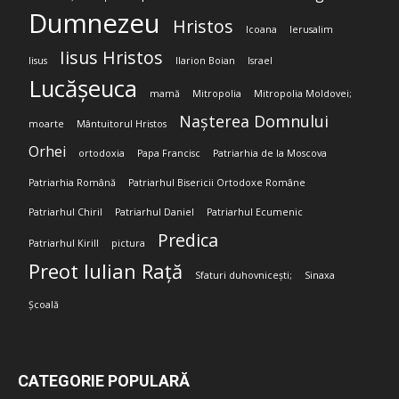
Dumnezeu
Hristos
Icoana
Ierusalim
Iisus Hristos
Iisus
Ilarion Boian
Israel
Lucășeuca
mamă
Mitropolia
Mitropolia Moldovei;
Nașterea Domnului
moarte
Mântuitorul Hristos
Orhei
ortodoxia
Papa Francisc
Patriarhia de la Moscova
Patriarhia Română
Patriarhul Bisericii Ortodoxe Române
Patriarhul Chiril
Patriarhul Daniel
Patriarhul Ecumenic
Predica
Patriarhul Kirill
pictura
Preot Iulian Rață
Sfaturi duhovnicești;
Sinaxa
Școală
CATEGORIE POPULARĂ