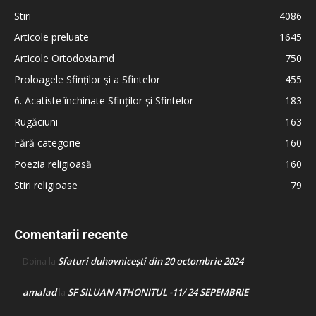
Stiri
4086
Articole preluate
1645
Articole Ortodoxia.md
750
Proloagele Sfinților și a Sfintelor
455
6. Acatiste închinate Sfinților și Sfintelor
183
Rugăciuni
163
Fără categorie
160
Poezia religioasă
160
Stiri religioase
79
Comentarii recente
Sfaturi duhovnicești din 20 octombrie 2024
Doina
la
amalad
SF SILUAN ATHONITUL -11/ 24 SEPEMBRIE
la