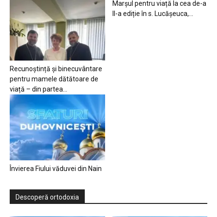
Marșul pentru viață la cea de-a
II-a ediție în s. Lucășeuca,...
Recunoștință și binecuvântare
pentru mamele dătătoare de
viață – din partea...
Învierea Fiului văduvei din Nain
Descoperă ortodoxia