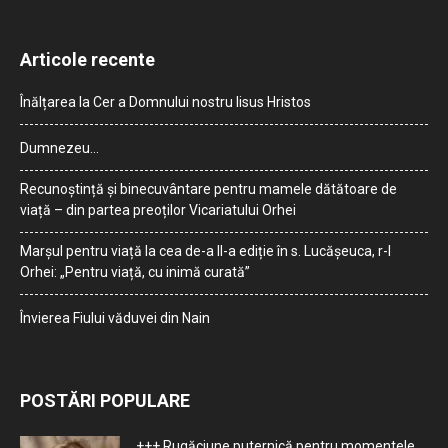
Articole recente
Înălțarea la Cer a Domnului nostru Iisus Hristos
Dumnezeu…
Recunoștință și binecuvântare pentru mamele dătătoare de
viață – din partea preoților Vicariatului Orhei
Marșul pentru viață la cea de-a II-a ediție în s. Lucășeuca, r-l
Orhei: „Pentru viață, cu inimă curată”
Învierea Fiului văduvei din Nain
POSTĂRI POPULARE
+++ Rugăciune puternică pentru momentele