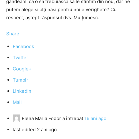
gândeam, că o să trebuiască să le sfinţim din nou, dar ne
putem alege şi alţi naşi pentru noile verighete? Cu
respect, aştept răspunsul dvs. Mulţumesc.
Share
Facebook
Twitter
Google+
Tumblr
LinkedIn
Mail
Elena Maria Fodor
a întrebat
16 ani ago
last edited 2 ani ago