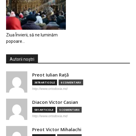
Ziua Învierii, să ne luminăm
popoare…
Autorii noștri
Preot Iulian Raţă
3878 ARTICOLE
6 COMENTARII
http://www.ortodoxia.md
Diacon Victor Casian
581 ARTICOLE
5 COMENTARII
http://www.ortodoxia.md
Preot Victor Mihalachi