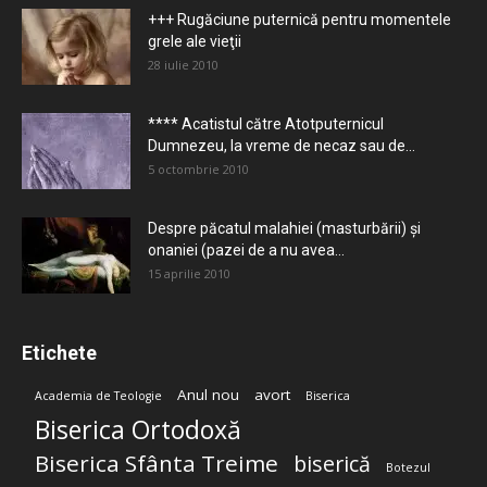
+++ Rugăciune puternică pentru momentele
grele ale vieţii
28 iulie 2010
**** Acatistul către Atotputernicul
Dumnezeu, la vreme de necaz sau de...
5 octombrie 2010
Despre păcatul malahiei (masturbării) şi
onaniei (pazei de a nu avea...
15 aprilie 2010
Etichete
Anul nou
avort
Academia de Teologie
Biserica
Biserica Ortodoxă
Biserica Sfânta Treime
biserică
Botezul