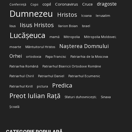
dragoste
copil
Coronavirus
Cruce
Conferință
Copii
Dumnezeu
Hristos
Icoana
Ierusalim
Iisus Hristos
Iisus
Ilarion Boian
Israel
Lucășeuca
mamă
Mitropolia
Mitropolia Moldovei;
Nașterea Domnului
moarte
Mântuitorul Hristos
Orhei
ortodoxia
Papa Francisc
Patriarhia de la Moscova
Patriarhia Română
Patriarhul Bisericii Ortodoxe Române
Patriarhul Chiril
Patriarhul Daniel
Patriarhul Ecumenic
Predica
Patriarhul Kirill
pictura
Preot Iulian Rață
Sfaturi duhovnicești;
Sinaxa
Școală
CATEGORIE POPULARĂ