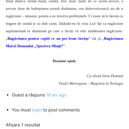
fiind dintr-o inimă bună, curată.
Știe doar Tatăl de ce avem nevoie
, e
nevoie doar de îndreptarea nostră dinăuntru, cea duhovnicească, nu de o
rugăciune – minune, pentru a ne rezolva problemele. Ci toate să le facem cu
tragere de inimă și cu duh curat, lăsându-ne în voia Lui! Iar ca rugăciune
suplimentară la rânduiala pe care o faceți vă ofer următoarea rugăciune:
„
Rugăciunea pentru copiii ce nu pot lesne învăța
” cât și „
Rugăciunea
Maicii Domnului „Sporirea Minţii”
”.
Doamne ajută.
Cu râvnă întru Domnul
Vitalii Mereuţanu – Magistru în Teologie
Guest
a răspuns
16 ani ago
You must
login
to post comments
Afișare 1 rezultat