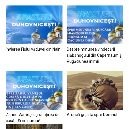
Învierea Fiului văduvei din Nain
Despre minunea vindecării
slăbănogului din Capernaum și
Rugăciunea inimii
Zaheu Vameșul și sfințirea de
Aruncă grija ta spre Domnul…
casă… Și nu numai!