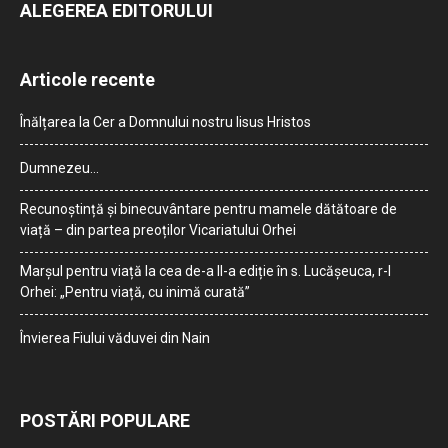
ALEGEREA EDITORULUI
Articole recente
Înălțarea la Cer a Domnului nostru Iisus Hristos
Dumnezeu…
Recunoștință și binecuvântare pentru mamele dătătoare de
viață – din partea preoților Vicariatului Orhei
Marșul pentru viață la cea de-a II-a ediție în s. Lucășeuca, r-l
Orhei: „Pentru viață, cu inimă curată”
Învierea Fiului văduvei din Nain
POSTĂRI POPULARE