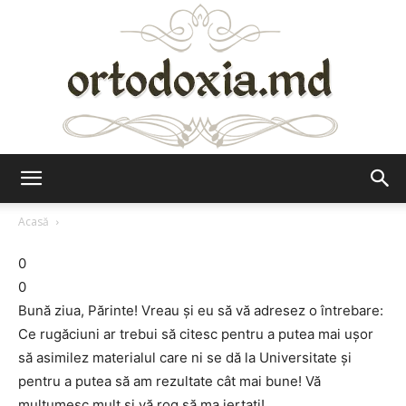
Ortodoxia.md
Acasă
0
0
Bună ziua, Părinte! Vreau şi eu să vă adresez o întrebare:
Ce rugăciuni ar trebui să citesc pentru a putea mai uşor
să asimilez materialul care ni se dă la Universitate şi
pentru a putea să am rezultate cât mai bune! Vă
mulţumesc mult şi vă rog să ma iertaţi!