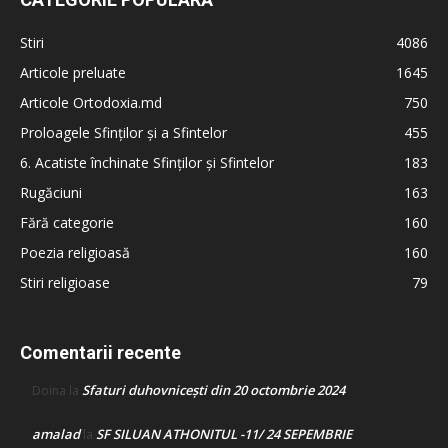
Stiri
4086
Articole preluate
1645
Articole Ortodoxia.md
750
Proloagele Sfinților și a Sfintelor
455
6. Acatiste închinate Sfinților și Sfintelor
183
Rugăciuni
163
Fără categorie
160
Poezia religioasă
160
Stiri religioase
79
Comentarii recente
Sfaturi duhovnicești din 20 octombrie 2024
Doina
la
amalad
SF SILUAN ATHONITUL -11/ 24 SEPEMBRIE
la