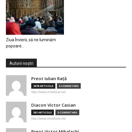
Ziua Învierii, să ne luminăm
popoare…
Autorii noștri
Preot Iulian Raţă
3878 ARTICOLE
6 COMENTARII
http://www.ortodoxia.md
Diacon Victor Casian
581 ARTICOLE
5 COMENTARII
http://www.ortodoxia.md
Preot Victor Mihalachi