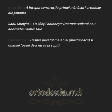
A început construcţia primei mănăstiri ortodoxe
gheorghe
la
din Japonia
Radu Mungiu
Cu Sfinții odihnește Doamne sufletul nou
la
adormitei roabei Tale…
Despre păcatul malahiei (masturbării) şi
Crina Marina
la
onaniei (pazei de a nu avea copii)