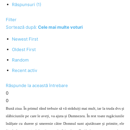
Răspunsuri (1)
Filter
Sortează după:
Cele mai multe voturi
Newest First
Oldest First
Random
Recent activ
Răspunde la această întrebare
0
0
Bună ziua. În primul rând trebuie să vă străduiți mai mult, iar la truda dvs și
slăbiciunile pe care le aveți, va ajuta și Dumnezeu. În rest toate rugăciunile
înălțate cu durere și smerenie către Domnul sunt ajutătoare și primite, ele