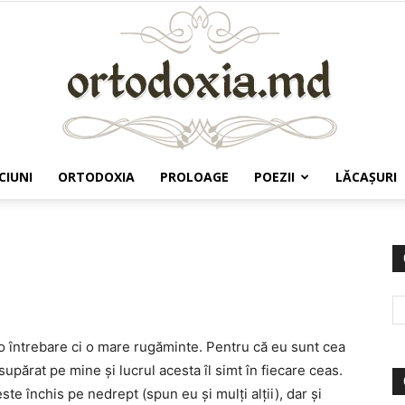
CIUNI
ORTODOXIA
PROLOAGE
POEZII
LĂCAŞURI
Ortodoxia.md
m o întrebare ci o mare rugăminte. Pentru că eu sunt cea
ărat pe mine şi lucrul acesta îl simt în fiecare ceas.
te închis pe nedrept (spun eu şi mulţi alţii), dar şi