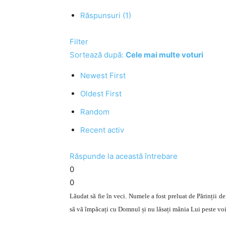
Răspunsuri (1)
Filter
Sortează după:
Cele mai multe voturi
Newest First
Oldest First
Random
Recent activ
Răspunde la această întrebare
0
0
Lăudat să fie în veci. Numele a fost preluat de Părinții de
să vă împăcați cu Domnul și nu lăsați mânia Lui peste voi