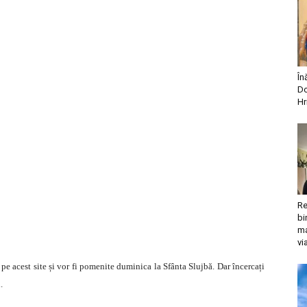
În
Do
Hr
Re
bi
ma
vi
 pe acest site și vor fi pomenite duminica la Sfânta Slujbă. Dar încercați
.