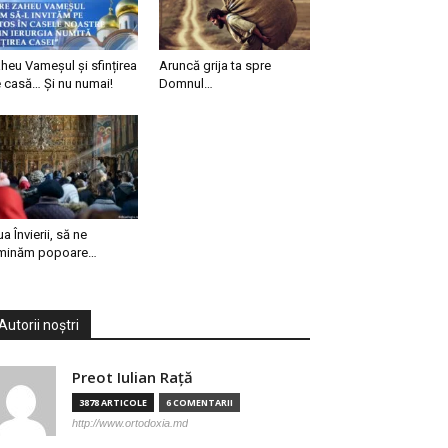
heu Vameșul și sfințirea
Aruncă grija ta spre
 casă… Și nu numai!
Domnul…
ua Învierii, să ne
minăm popoare…
Autorii noștri
Preot Iulian Raţă
3878 ARTICOLE
6 COMENTARII
http://www.ortodoxia.md