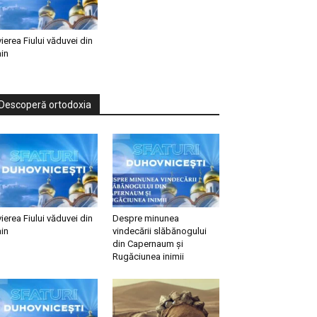
vierea Fiului văduvei din
in
Descoperă ortodoxia
vierea Fiului văduvei din
Despre minunea
in
vindecării slăbănogului
din Capernaum și
Rugăciunea inimii