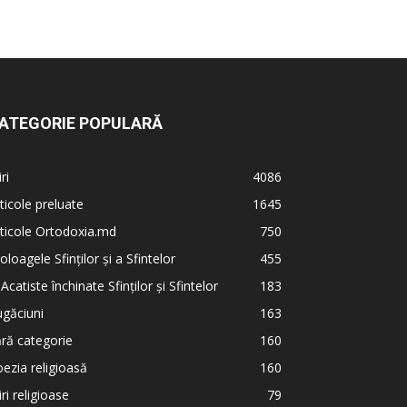
ATEGORIE POPULARĂ
iri
4086
ticole preluate
1645
ticole Ortodoxia.md
750
oloagele Sfinților și a Sfintelor
455
 Acatiste închinate Sfinților și Sfintelor
183
găciuni
163
ră categorie
160
ezia religioasă
160
iri religioase
79