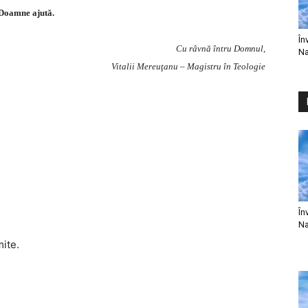
Doamne ajută.
În
Cu râvnă întru Domnul,
Na
Vitalii Mereuţanu – Magistru în Teologie
În
Na
mite.