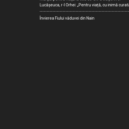
Lucășeuca, r-l Orhei: „Pentru viață, cu inimă curat
Învierea Fiului văduvei din Nain