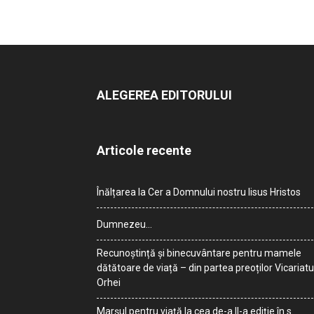
ALEGEREA EDITORULUI
Articole recente
Înălțarea la Cer a Domnului nostru Iisus Hristos
Dumnezeu…
Recunoștință și binecuvântare pentru mamele
dătătoare de viață – din partea preoților Vicariatu
Orhei
Marșul pentru viață la cea de-a II-a ediție în s.