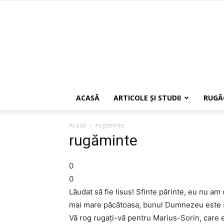
ACASĂ
ARTICOLE ŞI STUDII
RUGĂ
Acasă
rugăminte
rugăminte
0
0
Lăudat să fie Iisus! Sfinte părinte, eu nu a
mai mare păcătoasa, bunul Dumnezeu este sup
Vă rog rugaţi-vă pentru Marius-Sorin, care es