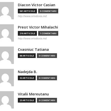
Diacon Victor Casian
581 ARTICOLE
5 COMENTARII
http://www.ortodoxia.md
Preot Victor Mihalachi
210 ARTICOLE
1 COMENTARII
http://www.ortodoxia.md
Cvasniuc Tatiana
88 ARTICOLE
0 COMENTARII
Nadejda B.
32 ARTICOLE
0 COMENTARII
Vitalii Mereutanu
23 ARTICOLE
0 COMENTARII