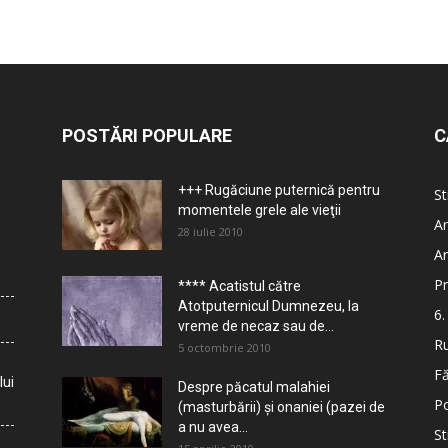
POSTĂRI POPULARE
C
+++ Rugăciune puternică pentru
St
momentele grele ale vieţii
Ar
28 iulie 2010
Ar
Pr
**** Acatistul către
Atotputernicul Dumnezeu, la
6.
vreme de necaz sau de...
Ru
5 octombrie 2010
Fă
lui
Despre păcatul malahiei
Po
(masturbării) şi onaniei (pazei de
a nu avea...
St