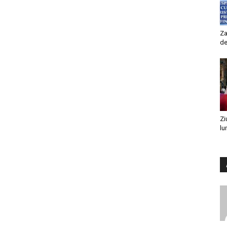
Za
de
Zi
lu