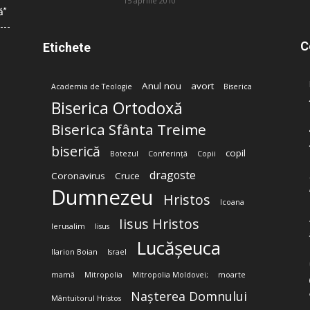
15 aprilie 2010
ă”
C
Etichete
Anul nou
avort
Academia de Teologie
Biserica
Biserica Ortodoxă
Biserica Sfânta Treime
biserică
copil
Botezul
Conferință
Copii
dragoste
Coronavirus
Cruce
Dumnezeu
Hristos
Icoana
Iisus Hristos
Ierusalim
Iisus
Lucășeuca
Ilarion Boian
Israel
mamă
Mitropolia
Mitropolia Moldovei;
moarte
Nașterea Domnului
Mântuitorul Hristos