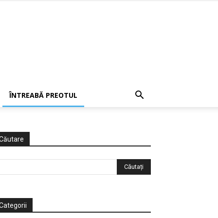
ÎNTREABĂ PREOTUL
Căutare
Categorii