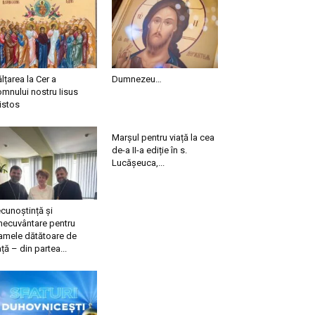
ălțarea la Cer a
Dumnezeu…
mnului nostru Iisus
istos
Marșul pentru viață la cea
de-a II-a ediție în s.
Lucășeuca,...
cunoștință și
necuvântare pentru
mele dătătoare de
ață – din partea...