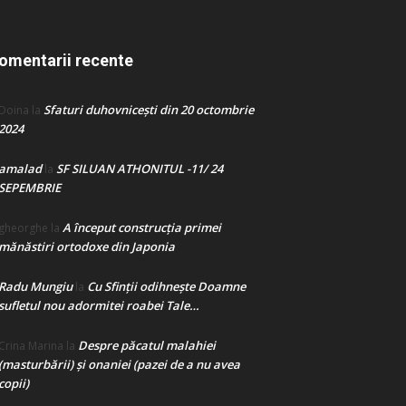
omentarii recente
Sfaturi duhovnicești din 20 octombrie
Doina
la
2024
amalad
SF SILUAN ATHONITUL -11/ 24
la
SEPEMBRIE
A început construcţia primei
gheorghe
la
mănăstiri ortodoxe din Japonia
Radu Mungiu
Cu Sfinții odihnește Doamne
la
sufletul nou adormitei roabei Tale…
Despre păcatul malahiei
Crina Marina
la
(masturbării) şi onaniei (pazei de a nu avea
copii)