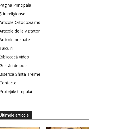
Pagina Principala
Știri religioase
Articole Ortodoxia.md
Articole de la vizitatori
Articole preluate
Tâlcuiri
Bibliotecă video
Gustări de post
Biserica Sfinta Treime
Contacte
Profețiile timpului
Ultimele articole