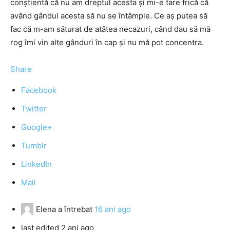
conştientă că nu am dreptul acesta şi mi-e tare frică că
având gândul acesta să nu se întâmple. Ce aş putea să
fac că m-am săturat de atâtea necazuri, când dau să mă
rog îmi vin alte gânduri în cap şi nu mă pot concentra.
Share
Facebook
Twitter
Google+
Tumblr
LinkedIn
Mail
Elena
a întrebat
16 ani ago
last edited 2 ani ago