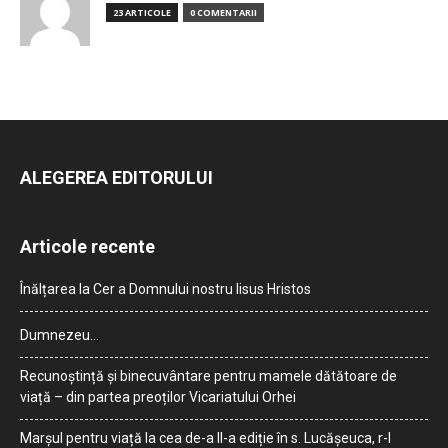
23 ARTICOLE
0 COMENTARII
ALEGEREA EDITORULUI
Articole recente
Înălțarea la Cer a Domnului nostru Iisus Hristos
Dumnezeu…
Recunoștință și binecuvântare pentru mamele dătătoare de
viață – din partea preoților Vicariatului Orhei
Marșul pentru viață la cea de-a II-a ediție în s. Lucășeuca, r-l