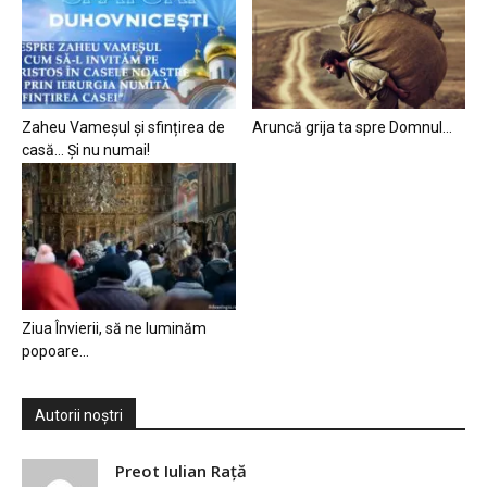
Zaheu Vameșul și sfințirea de
Aruncă grija ta spre Domnul…
casă… Și nu numai!
Ziua Învierii, să ne luminăm
popoare…
Autorii noștri
Preot Iulian Raţă