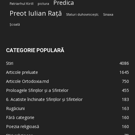
Predica
Patriarhul Kirill
pictura
Preot Iulian Rață
Sfaturi duhovnicești;
Sinaxa
Școală
CATEGORIE POPULARĂ
Stiri
4086
Articole preluate
1645
Articole Ortodoxia.md
750
Proloagele Sfinților și a Sfintelor
455
6. Acatiste închinate Sfinților și Sfintelor
183
Rugăciuni
163
Fără categorie
160
Poezia religioasă
160