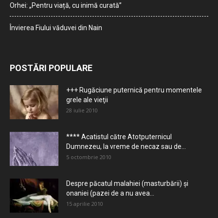
Orhei: „Pentru viață, cu inimă curată”
Învierea Fiului văduvei din Nain
POSTĂRI POPULARE
+++ Rugăciune puternică pentru momentele
grele ale vieţii
28 iulie 2010
**** Acatistul către Atotputernicul
Dumnezeu, la vreme de necaz sau de...
5 octombrie 2010
Despre păcatul malahiei (masturbării) şi
onaniei (pazei de a nu avea...
15 aprilie 2010