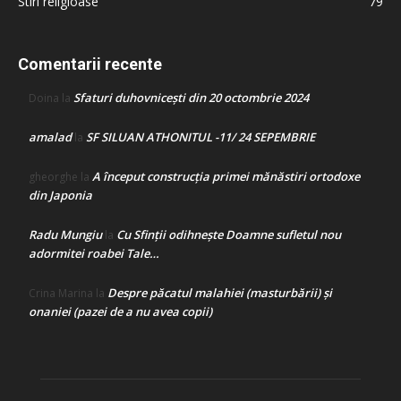
Stiri religioase
79
Comentarii recente
Sfaturi duhovnicești din 20 octombrie 2024
Doina
la
amalad
SF SILUAN ATHONITUL -11/ 24 SEPEMBRIE
la
A început construcţia primei mănăstiri ortodoxe
gheorghe
la
din Japonia
Radu Mungiu
Cu Sfinții odihnește Doamne sufletul nou
la
adormitei roabei Tale…
Despre păcatul malahiei (masturbării) şi
Crina Marina
la
onaniei (pazei de a nu avea copii)