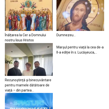
Înălțarea la Cer a Domnului
Dumnezeu…
nostru Iisus Hristos
Marșul pentru viață la cea de-a
II-a ediție în s. Lucășeuca,...
Recunoștință și binecuvântare
pentru mamele dătătoare de
viață – din partea...