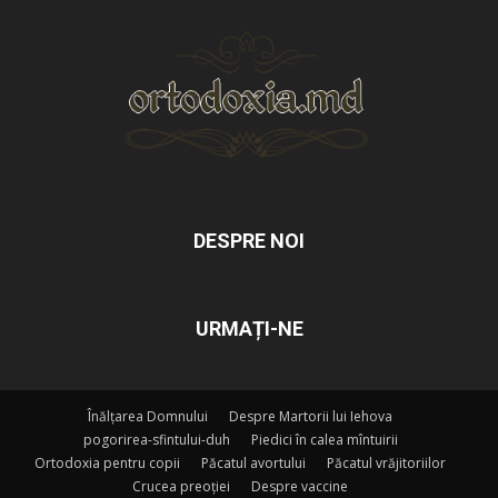
DESPRE NOI
URMAȚI-NE
Înălțarea Domnului
Despre Martorii lui Iehova
pogorirea-sfintului-duh
Piedici în calea mîntuirii
Ortodoxia pentru copii
Păcatul avortului
Păcatul vrăjitoriilor
Crucea preoției
Despre vaccine