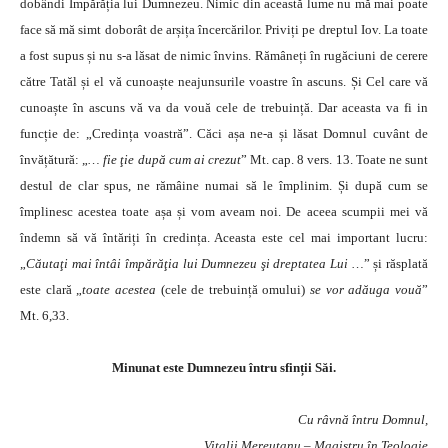
dobândi Împărăția lui Dumnezeu. Nimic din această lume nu mă mai poate
face să mă simt doborât de arșița încercărilor. Priviți pe dreptul Iov. La toate
a fost supus și nu s-a lăsat de nimic învins. Rămâneți în rugăciuni de cerere
către Tatăl și el vă cunoaște neajunsurile voastre în ascuns. Și Cel care vă
cunoaște în ascuns vă va da vouă cele de trebuință. Dar aceasta va fi in
funcție de: „Credința voastră”. Căci așa ne-a și lăsat Domnul cuvânt de
învățătură: „
… fie ţie după cum ai crezut
” Mt. cap. 8 vers. 13. Toate ne sunt
destul de clar spus, ne rămâine numai să le împlinim. Și după cum se
împlinesc acestea toate așa și vom aveam noi. De aceea scumpii mei vă
îndemn să vă întăriți în credința. Aceasta este cel mai important lucru:
„
Căutaţi mai întâi împărăţia lui Dumnezeu şi dreptatea Lui …
” și răsplată
este clară „
toate acestea
(cele de trebuință omului)
se vor adăuga vouă
”
Mt. 6,33.
Minunat este Dumnezeu întru sfinții Săi.
Cu râvnă întru Domnul,
Vitalii Mereuţanu – Magistru în Teologie