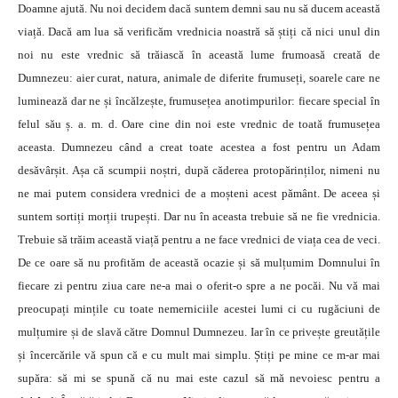
Doamne ajută. Nu noi decidem dacă suntem demni sau nu să ducem această
viață. Dacă am lua să verificăm vrednicia noastră să știți că nici unul din
noi nu este vrednic să trăiască în această lume frumoasă creată de
Dumnezeu: aier curat, natura, animale de diferite frumuseți, soarele care ne
luminează dar ne și încălzește, frumusețea anotimpurilor: fiecare special în
felul său ș. a. m. d. Oare cine din noi este vrednic de toată frumusețea
aceasta. Dumnezeu când a creat toate acestea a fost pentru un Adam
desăvârșit. Așa că scumpii noștri, după căderea protopărinților, nimeni nu
ne mai putem considera vrednici de a moșteni acest pământ. De aceea și
suntem sortiți morții trupești. Dar nu în aceasta trebuie să ne fie vrednicia.
Trebuie să trăim această viață pentru a ne face vrednici de viața cea de veci.
De ce oare să nu profităm de această ocazie și să mulțumim Domnului în
fiecare zi pentru ziua care ne-a mai o oferit-o spre a ne pocăi. Nu vă mai
preocupați mințile cu toate nemerniciile acestei lumi ci cu rugăciuni de
mulțumire și de slavă către Domnul Dumnezeu. Iar în ce privește greutățile
și încercările vă spun că e cu mult mai simplu. Știți pe mine ce m-ar mai
supăra: să mi se spună că nu mai este cazul să mă nevoiesc pentru a