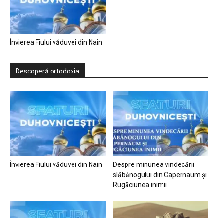
Învierea Fiului văduvei din Nain
Descoperă ortodoxia
Învierea Fiului văduvei din Nain
Despre minunea vindecării
slăbănogului din Capernaum și
Rugăciunea inimii