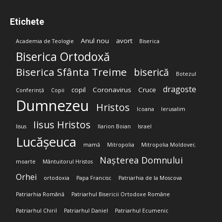
Etichete
Anul nou
avort
Academia de Teologie
Biserica
Biserica Ortodoxă
Biserica Sfânta Treime
biserică
Botezul
dragoste
copil
Coronavirus
Cruce
Conferință
Copii
Dumnezeu
Hristos
Icoana
Ierusalim
Iisus Hristos
Iisus
Ilarion Boian
Israel
Lucășeuca
mamă
Mitropolia
Mitropolia Moldovei;
Nașterea Domnului
moarte
Mântuitorul Hristos
Orhei
ortodoxia
Papa Francisc
Patriarhia de la Moscova
Patriarhia Română
Patriarhul Bisericii Ortodoxe Române
Patriarhul Chiril
Patriarhul Daniel
Patriarhul Ecumenic