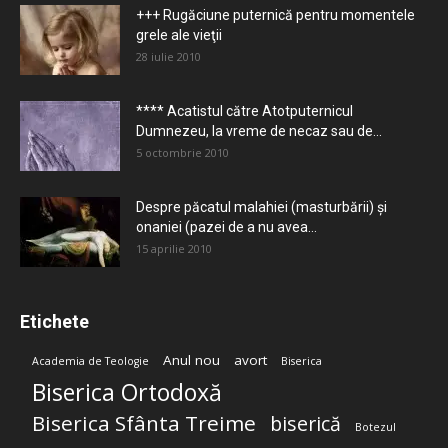
+++ Rugăciune puternică pentru momentele
grele ale vieţii
28 iulie 2010
**** Acatistul către Atotputernicul
Dumnezeu, la vreme de necaz sau de...
5 octombrie 2010
Despre păcatul malahiei (masturbării) şi
onaniei (pazei de a nu avea...
15 aprilie 2010
Etichete
Anul nou
avort
Academia de Teologie
Biserica
Biserica Ortodoxă
Biserica Sfânta Treime
biserică
Botezul