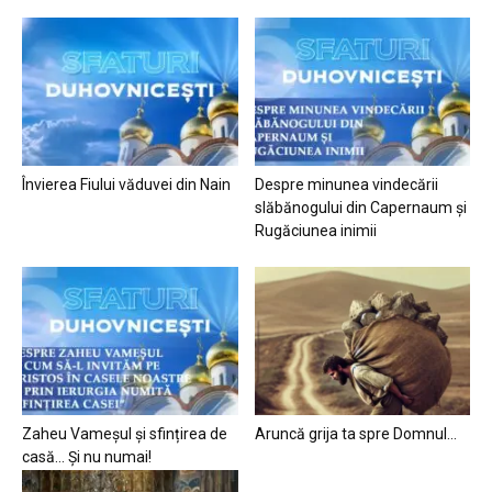
Învierea Fiului văduvei din Nain
Despre minunea vindecării
slăbănogului din Capernaum și
Rugăciunea inimii
Zaheu Vameșul și sfințirea de
Aruncă grija ta spre Domnul…
casă… Și nu numai!