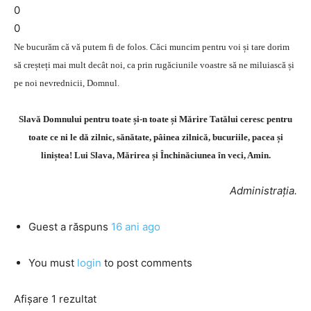
0
0
Ne bucurăm că vă putem fi de folos. Căci muncim pentru voi și tare dorim
să creșteți mai mult decât noi, ca prin rugăciunile voastre să ne miluiască și
pe noi nevrednicii, Domnul.
Slavă Domnului pentru toate și-n toate și Mărire Tatălui ceresc pentru
toate ce ni le dă zilnic, sănătate, pâinea zilnică, bucuriile, pacea și
liniștea! Lui Slava, Mărirea și Închinăciunea în veci, Amin.
Administraţia.
Guest
a răspuns
16 ani ago
You must
login
to post comments
Afișare 1 rezultat