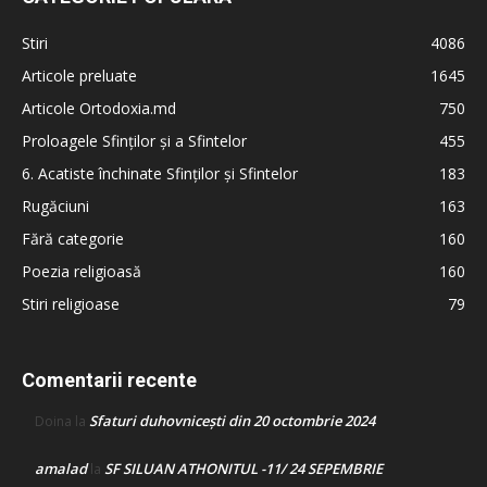
Stiri
4086
Articole preluate
1645
Articole Ortodoxia.md
750
Proloagele Sfinților și a Sfintelor
455
6. Acatiste închinate Sfinților și Sfintelor
183
Rugăciuni
163
Fără categorie
160
Poezia religioasă
160
Stiri religioase
79
Comentarii recente
Sfaturi duhovnicești din 20 octombrie 2024
Doina
la
amalad
SF SILUAN ATHONITUL -11/ 24 SEPEMBRIE
la