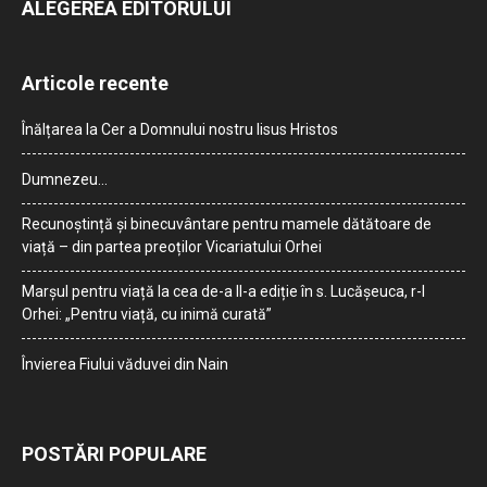
ALEGEREA EDITORULUI
Articole recente
Înălțarea la Cer a Domnului nostru Iisus Hristos
Dumnezeu…
Recunoștință și binecuvântare pentru mamele dătătoare de
viață – din partea preoților Vicariatului Orhei
Marșul pentru viață la cea de-a II-a ediție în s. Lucășeuca, r-l
Orhei: „Pentru viață, cu inimă curată”
Învierea Fiului văduvei din Nain
POSTĂRI POPULARE