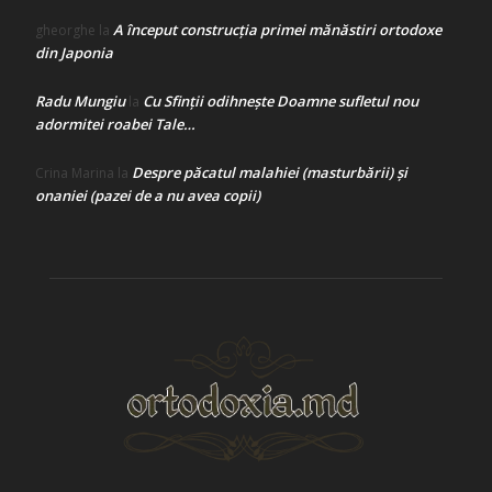
A început construcţia primei mănăstiri ortodoxe
gheorghe
la
din Japonia
Radu Mungiu
Cu Sfinții odihnește Doamne sufletul nou
la
adormitei roabei Tale…
Despre păcatul malahiei (masturbării) şi
Crina Marina
la
onaniei (pazei de a nu avea copii)