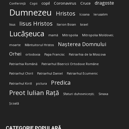
dragoste
copil
Coronavirus
Cruce
Conferință
Copii
Dumnezeu
Hristos
Icoana
Ierusalim
Iisus Hristos
Iisus
Ilarion Boian
Israel
Lucășeuca
mamă
Mitropolia
Mitropolia Moldovei;
Nașterea Domnului
moarte
Mântuitorul Hristos
Orhei
ortodoxia
Papa Francisc
Patriarhia de la Moscova
Patriarhia Română
Patriarhul Bisericii Ortodoxe Române
Patriarhul Chiril
Patriarhul Daniel
Patriarhul Ecumenic
Predica
Patriarhul Kirill
pictura
Preot Iulian Rață
Sfaturi duhovnicești;
Sinaxa
Școală
CATEGORIE POPULARĂ