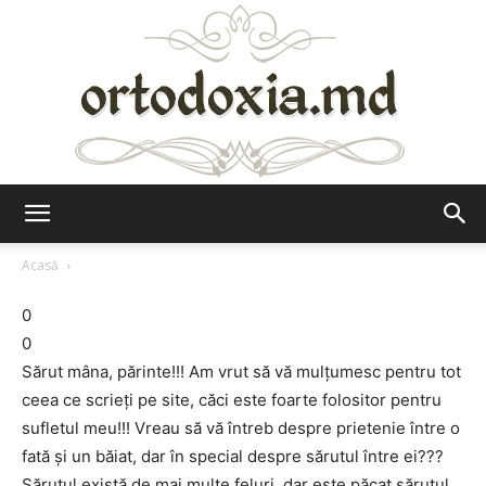
Ortodoxia.md
Acasă
0
0
Sărut mâna, părinte!!! Am vrut să vă mulțumesc pentru tot
ceea ce scrieți pe site, căci este foarte folositor pentru
sufletul meu!!! Vreau să vă întreb despre prietenie între o
fată și un băiat, dar în special despre sărutul între ei???
Sărutul există de mai multe feluri, dar este păcat sărutul