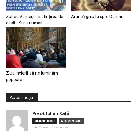
Zaheu Vameșul și sfințirea de
Aruncă grija ta spre Domnul…
casă… Și nu numai!
Ziua Învierii, să ne luminăm
popoare…
Autorii noștri
Preot Iulian Raţă
3878 ARTICOLE
6 COMENTARII
http://www.ortodoxia.md