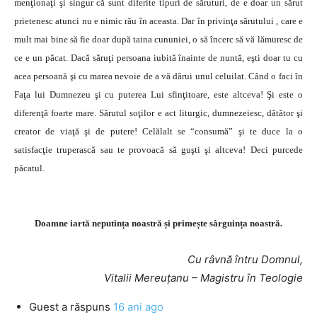
menţionaţi şi singur că sunt diferite tipuri de săruturi, de e doar un sărut
prietenesc atunci nu e nimic rău în aceasta. Dar în privinţa sărutului , care e
mult mai bine să fie doar după taina cununiei, o să încerc să vă lămuresc de
ce e un păcat. Dacă săruţi persoana iubită înainte de nuntă, eşti doar tu cu
acea persoană şi cu marea nevoie de a vă dărui unul celuilat. Când o faci în
Faţa lui Dumnezeu şi cu puterea Lui sfinţitoare, este altceva! Şi este o
diferenţă foarte mare. Sărutul soţilor e act liturgic, dumnezeiesc, dătător şi
creator de viaţă şi de putere! Celălalt se “consumă” şi te duce la o
satisfacţie truperască sau te provoacă să guşti şi altceva! Deci purcede
păcatul.
Doamne iartă neputința noastră și primește sârguința noastră.
Cu râvnă întru Domnul,
Vitalii Mereuţanu – Magistru în Teologie
Guest
a răspuns
16 ani ago