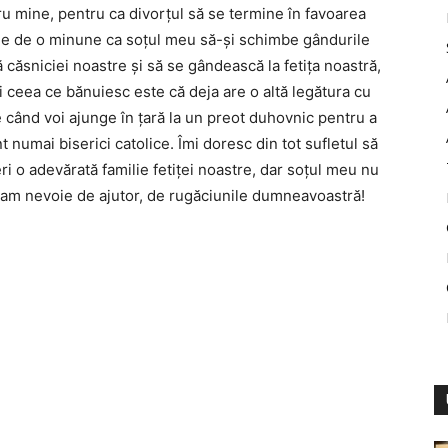
ru mine, pentru ca divorţul să se termine în favoarea
voie de o minune ca soţul meu să-şi schimbe gândurile
 căsniciei noastre şi să se gândească la fetiţa noastră,
i ceea ce bănuiesc este că deja are o altă legătura cu
e când voi ajunge în ţară la un preot duhovnic pentru a
numai biserici catolice. Îmi doresc din tot sufletul să
ri o adevărată familie fetiţei noastre, dar soţul meu nu
e am nevoie de ajutor, de rugăciunile dumneavoastră!