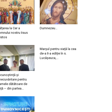
ălțarea la Cer a
Dumnezeu…
mnului nostru Iisus
istos
Marșul pentru viață la cea
de-a II-a ediție în s.
Lucășeuca,...
cunoștință și
necuvântare pentru
mele dătătoare de
ață – din partea...