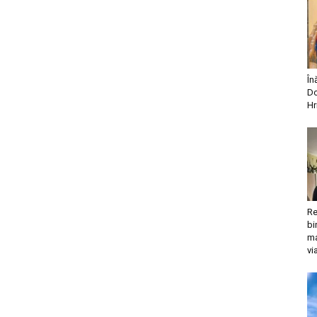
În
Do
Hr
Re
bi
ma
vi