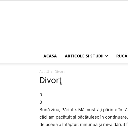
ACASĂ
ARTICOLE ŞI STUDII
RUGĂ
Acasă
Divorţ
Divorţ
0
0
Bună ziua, Părinte. Mă mustraţi părinte în r
căci am păcătuit şi păcătuiesc în continuare
de aceea a înfăptuit minunea şi mi-a dăruit