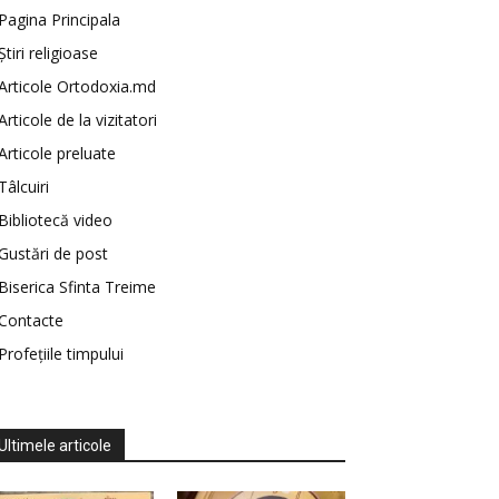
Pagina Principala
Știri religioase
Articole Ortodoxia.md
Articole de la vizitatori
Articole preluate
Tâlcuiri
Bibliotecă video
Gustări de post
Biserica Sfinta Treime
Contacte
Profețiile timpului
Ultimele articole