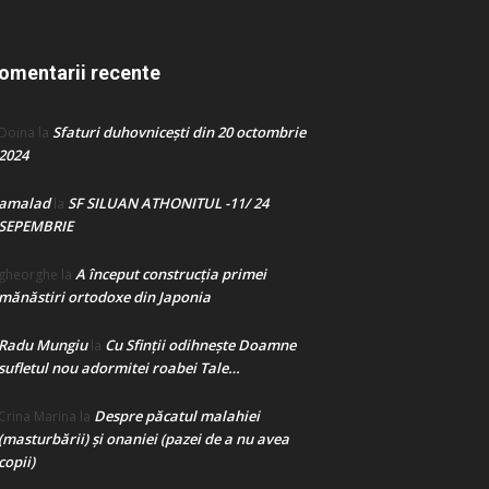
omentarii recente
Sfaturi duhovnicești din 20 octombrie
Doina
la
2024
amalad
SF SILUAN ATHONITUL -11/ 24
la
SEPEMBRIE
A început construcţia primei
gheorghe
la
mănăstiri ortodoxe din Japonia
Radu Mungiu
Cu Sfinții odihnește Doamne
la
sufletul nou adormitei roabei Tale…
Despre păcatul malahiei
Crina Marina
la
(masturbării) şi onaniei (pazei de a nu avea
copii)