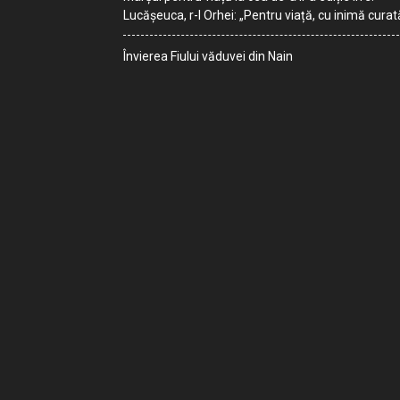
Lucășeuca, r-l Orhei: „Pentru viață, cu inimă curat
Învierea Fiului văduvei din Nain