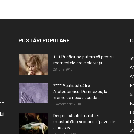
POSTĂRI POPULARE
C
+++ Rugăciune puternică pentru
St
momentele grele ale vieţii
Ar
28 iulie 2010
Ar
Pr
**** Acatistul către
Atotputernicul Dumnezeu, la
6.
vreme de necaz sau de...
Ru
5 octombrie 2010
Fă
lui
Despre păcatul malahiei
Po
(masturbării) şi onaniei (pazei de
a nu avea...
St