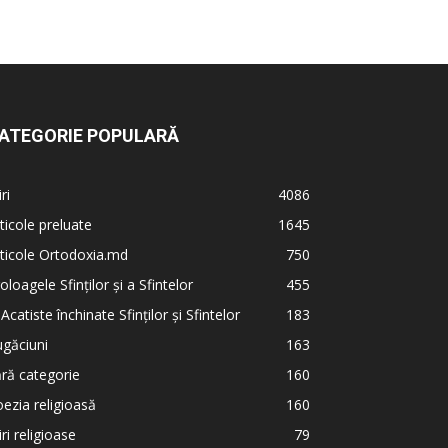
ATEGORIE POPULARĂ
iri
4086
ticole preluate
1645
ticole Ortodoxia.md
750
oloagele Sfinților și a Sfintelor
455
 Acatiste închinate Sfinților și Sfintelor
183
găciuni
163
ră categorie
160
ezia religioasă
160
iri religioase
79