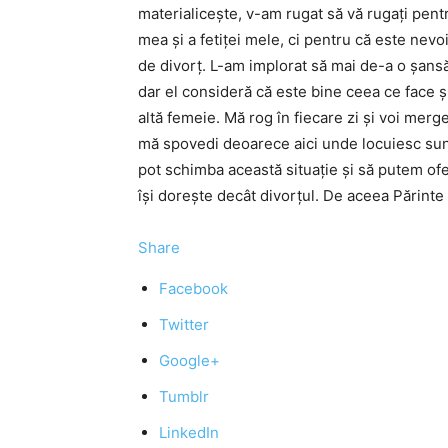
materialiceşte, v-am rugat să vă rugaţi pent
mea şi a fetiţei mele, ci pentru că este ne
de divorţ. L-am implorat să mai de-a o şansă
dar el consideră că este bine ceea ce face ş
altă femeie. Mă rog în fiecare zi şi voi merg
mă spovedi deoarece aici unde locuiesc sunt 
pot schimba această situaţie şi să putem ofe
îşi doreşte decât divorţul. De aceea Părint
Share
Facebook
Twitter
Google+
Tumblr
LinkedIn