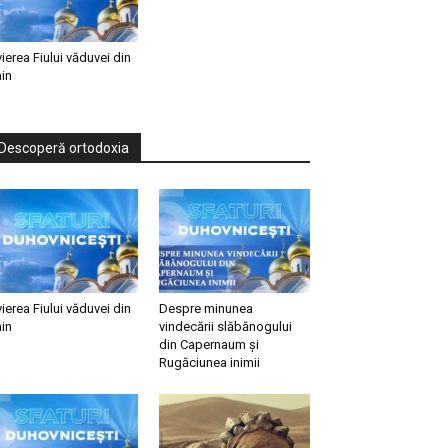
vierea Fiului văduvei din
in
Descoperă ortodoxia
vierea Fiului văduvei din
Despre minunea
in
vindecării slăbănogului
din Capernaum și
Rugăciunea inimii