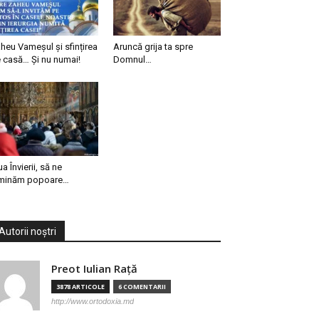
heu Vameșul și sfințirea
Aruncă grija ta spre
 casă… Și nu numai!
Domnul…
ua Învierii, să ne
minăm popoare…
Autorii noștri
Preot Iulian Raţă
3878 ARTICOLE
6 COMENTARII
http://www.ortodoxia.md