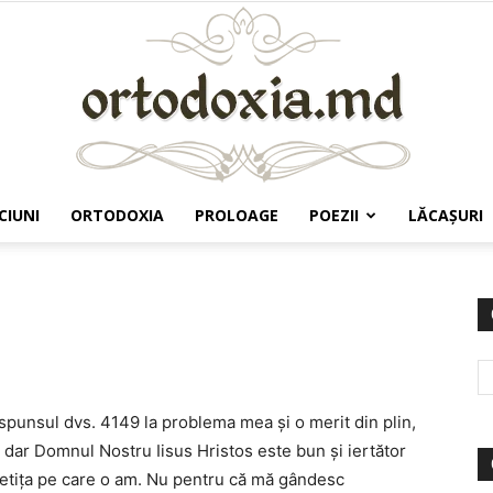
CIUNI
ORTODOXIA
PROLOAGE
POEZII
LĂCAŞURI
Ortodoxia.md
ăspunsul dvs. 4149 la problema mea şi o merit din plin,
, dar Domnul Nostru Iisus Hristos este bun şi iertător
 fetiţa pe care o am. Nu pentru că mă gândesc