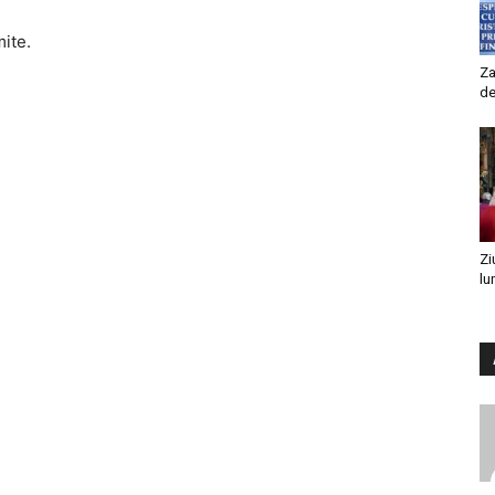
mite.
Za
de
Zi
lu