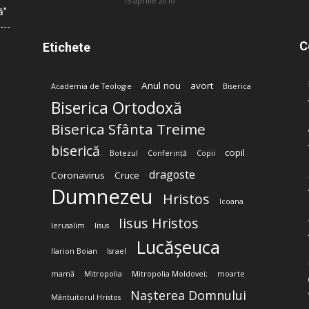
15 aprilie 2010
ă”
C
Etichete
Anul nou
avort
Academia de Teologie
Biserica
Biserica Ortodoxă
Biserica Sfânta Treime
biserică
copil
Botezul
Conferință
Copii
dragoste
Coronavirus
Cruce
Dumnezeu
Hristos
Icoana
Iisus Hristos
Ierusalim
Iisus
Lucășeuca
Ilarion Boian
Israel
mamă
Mitropolia
Mitropolia Moldovei;
moarte
Nașterea Domnului
Mântuitorul Hristos