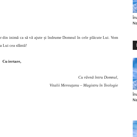
În
Na
sper din inimă ca să vă ajute și îndrume Domnul în cele plăcute Lui. Vom
a Lui cea sfântă!
Cu iertare,
Cu râvnă întru Domnul,
Vitalii Mereuţanu – Magistru în Teologie
În
Na