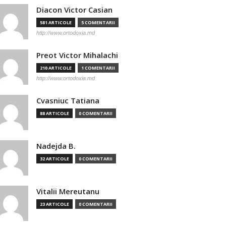
Diacon Victor Casian
581 ARTICOLE
5 COMENTARII
http://www.ortodoxia.md
Preot Victor Mihalachi
210 ARTICOLE
1 COMENTARII
http://www.ortodoxia.md
Cvasniuc Tatiana
88 ARTICOLE
0 COMENTARII
Nadejda B.
32 ARTICOLE
0 COMENTARII
Vitalii Mereutanu
23 ARTICOLE
0 COMENTARII