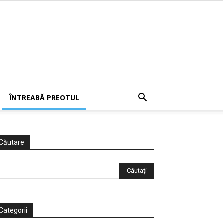
ÎNTREABĂ PREOTUL
Căutare
Categorii