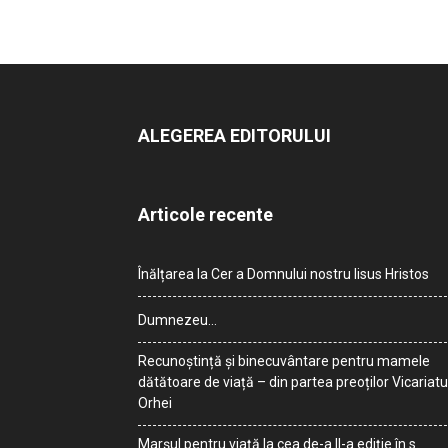
ALEGEREA EDITORULUI
Articole recente
Înălțarea la Cer a Domnului nostru Iisus Hristos
Dumnezeu…
Recunoștință și binecuvântare pentru mamele
dătătoare de viață – din partea preoților Vicariatu
Orhei
Marșul pentru viață la cea de-a II-a ediție în s.