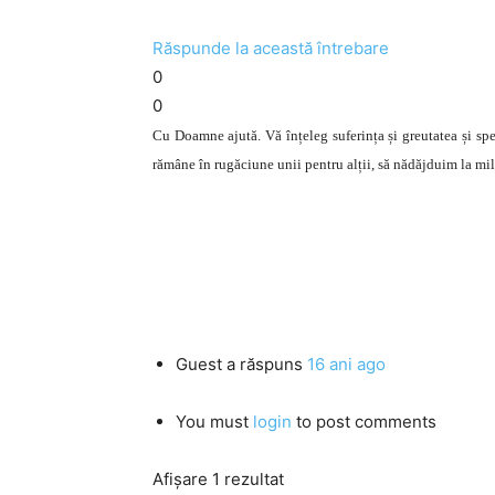
Răspunde la această întrebare
0
0
Cu Doamne aj
ută. Vă înțeleg suferința și greutatea și 
rămâne în rugăciune unii pentru alții, să nădăjduim la mil
Guest
a răspuns
16 ani ago
You must
login
to post comments
Afișare 1 rezultat