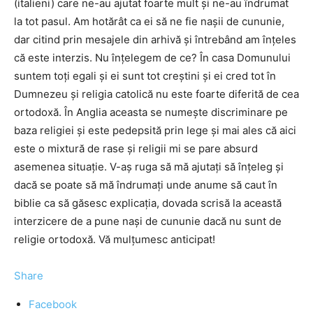
(italieni) care ne-au ajutat foarte mult şi ne-au îndrumat
la tot pasul. Am hotărât ca ei să ne fie naşii de cununie,
dar citind prin mesajele din arhivă şi întrebând am înţeles
că este interzis. Nu înţelegem de ce? În casa Domunului
suntem toţi egali şi ei sunt tot creştini şi ei cred tot în
Dumnezeu şi religia catolică nu este foarte diferită de cea
ortodoxă. În Anglia aceasta se numeşte discriminare pe
baza religiei şi este pedepsită prin lege şi mai ales că aici
este o mixtură de rase şi religii mi se pare absurd
asemenea situaţie. V-aş ruga să mă ajutaţi să înţeleg şi
dacă se poate să mă îndrumaţi unde anume să caut în
biblie ca să găsesc explicaţia, dovada scrisă la această
interzicere de a pune naşi de cununie dacă nu sunt de
religie ortodoxă. Vă mulţumesc anticipat!
Share
Facebook