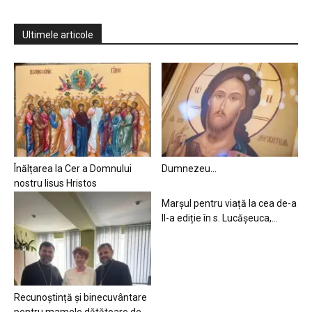
Ultimele articole
Înălțarea la Cer a Domnului
Dumnezeu…
nostru Iisus Hristos
Marșul pentru viață la cea de-a
II-a ediție în s. Lucășeuca,...
Recunoștință și binecuvântare