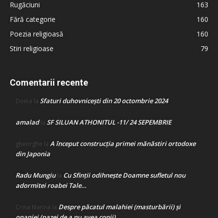
Rugăciuni
163
Fără categorie
160
Poezia religioasă
160
Stiri religioase
79
Comentarii recente
Sfaturi duhovnicești din 20 octombrie 2024
Doina
la
amalad
SF SILUAN ATHONITUL -11/ 24 SEPEMBRIE
la
A început construcţia primei mănăstiri ortodoxe
gheorghe
la
din Japonia
Radu Mungiu
Cu Sfinții odihnește Doamne sufletul nou
la
adormitei roabei Tale…
Despre păcatul malahiei (masturbării) şi
Crina Marina
la
onaniei (pazei de a nu avea copii)