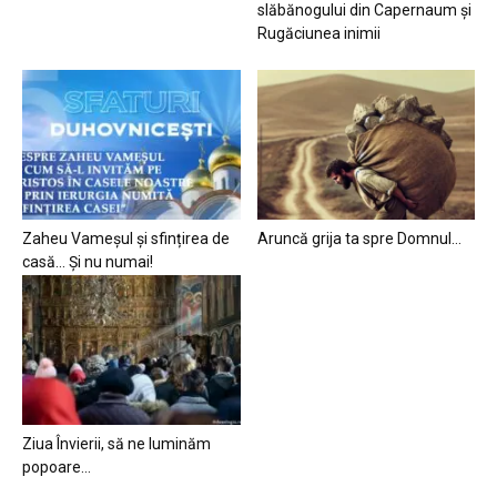
slăbănogului din Capernaum și
Rugăciunea inimii
Zaheu Vameșul și sfințirea de
Aruncă grija ta spre Domnul…
casă… Și nu numai!
Ziua Învierii, să ne luminăm
popoare…