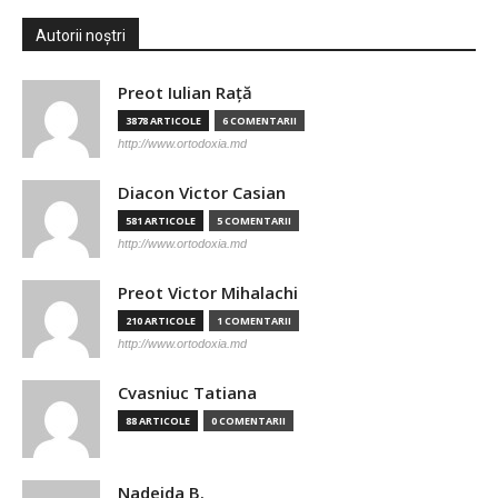
Autorii noștri
Preot Iulian Raţă
3878 ARTICOLE
6 COMENTARII
http://www.ortodoxia.md
Diacon Victor Casian
581 ARTICOLE
5 COMENTARII
http://www.ortodoxia.md
Preot Victor Mihalachi
210 ARTICOLE
1 COMENTARII
http://www.ortodoxia.md
Cvasniuc Tatiana
88 ARTICOLE
0 COMENTARII
Nadejda B.