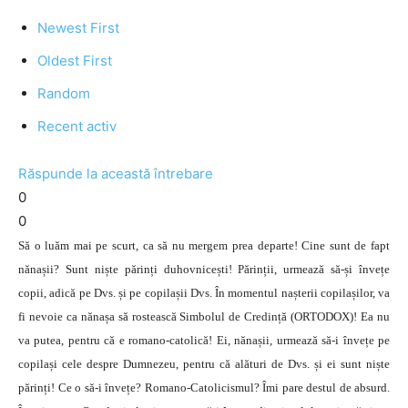
Newest First
Oldest First
Random
Recent activ
Răspunde la această întrebare
0
0
Să o luăm mai pe scurt, ca să nu mergem prea departe! Cine sunt de fapt
nănașii? Sunt niște părinți duhovnicești! Părinții, urmează să-și învețe
copii, adică pe Dvs. și pe copilașii Dvs. În momentul nașterii copilașilor, va
fi nevoie ca nănașa să rostească Simbolul de Credință (ORTODOX)! Ea nu
va putea, pentru că e romano-catolică! Ei, nănașii, urmează să-i învețe pe
copilași cele despre Dumnezeu, pentru că alături de Dvs. și ei sunt niște
părinți! Ce o să-i învețe? Romano-Catolicismul? Îmi pare destul de absurd.