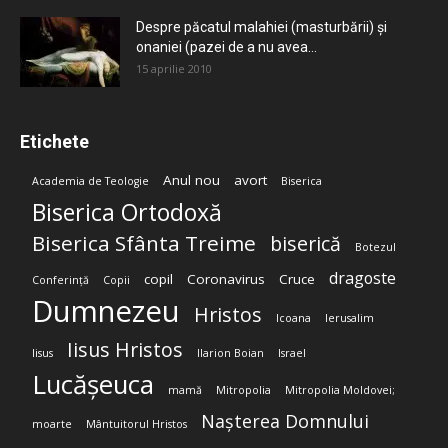
Despre păcatul malahiei (masturbării) şi
onaniei (pazei de a nu avea...
15 aprilie 2010
Etichete
Anul nou
avort
Academia de Teologie
Biserica
Biserica Ortodoxă
Biserica Sfânta Treime
biserică
Botezul
dragoste
copil
Coronavirus
Cruce
Conferință
Copii
Dumnezeu
Hristos
Icoana
Ierusalim
Iisus Hristos
Iisus
Ilarion Boian
Israel
Lucășeuca
mamă
Mitropolia
Mitropolia Moldovei;
Nașterea Domnului
moarte
Mântuitorul Hristos