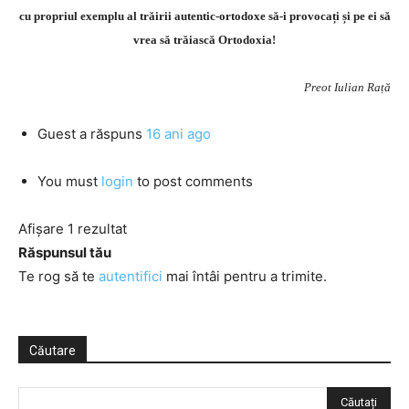
cu propriul exemplu al trăirii autentic-ortodoxe să-i provocați și pe ei să
vrea să trăiască Ortodoxia!
Preot Iulian Rață
Guest
a răspuns
16 ani ago
You must
login
to post comments
Afișare 1 rezultat
Răspunsul tău
Te rog să te
autentifici
mai întâi pentru a trimite.
Căutare