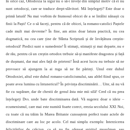
În orice caz, Ortodoxia la sigur nu o să-i învețe din simplul motiv că ei nu
sunt ortodocși, care se traduce drept-slăvitori. Mă înțelegeți? Este doar o
primă latură! Nu mai vorbim de frumosul obicei de a se întâlni nănașii cu
finii la Paști! Ce o să faceți, pentru că de obicei, la romano-catolici Paștele
cade mult mai devreme? În fine, am atins doar latura practică, nu cea
dogmatică, nu cea care ține de Sfânta Scriptură și de învățătura creștin-
ortodoxă! Piedici sunt o sumedenie! Îi stimați, stimații și mai departe, nu e
de rău, pentru că un creștin ortodox trebuie să-și manifeste dragostea și față
de dușmani, dar mai ales față de prieteni! Însă acest lucru nu trebuie să ne
provoace să ajungem la ai ruga să ne fie părinți. Unul este duhul
Ortodoxiei, altul este duhul romano-catolicismului, sau altfel fiind spus, ce
poate avea lumina cu întunericul? În privința discriminării… Uite, să nu vă
fie cu supărare, dar de chestii de genul ăsta mie mii silă! Cred că nu prea
înțelegeți Dvs. unde bate discriminarea dată. Vă sugerez doar o ideie –
ecumenismul, care mai este numită foarte corect, erezia secolului XXI. Noi,
cu toate că nu trăim în Marea Britanie cunoaștem perfect toate actele de
discriminare care au loc pe acolo. Cel mai simplu exemplu: Interzicerea
felicitărilor de crăciun, ca să nu fie ofensat spiritul musulman, sau