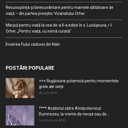
Recunoștință și binecuvântare pentru mamele dătătoare de
viață – din partea preoților Vicariatului Orhei
Marșul pentru viață la cea de-a II-a ediție în s. Lucășeuca, r-l
Orhei: „Pentru viață, cu inimă curată”
Învierea Fiului văduvei din Nain
POSTĂRI POPULARE
+++ Rugăciune puternică pentru momentele
grele ale vieţii
28 iulie 2010
**** Acatistul către Atotputernicul
Dumnezeu, la vreme de necaz sau de...
5 octombrie 2010