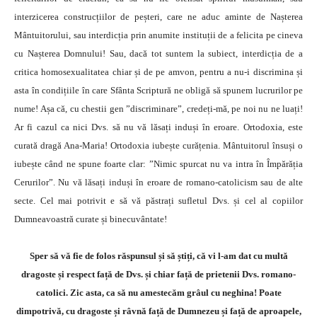
interzicerea construcțiilor de peșteri, care ne aduc aminte de Nașterea
Mântuitorului, sau interdicția prin anumite instituții de a felicita pe cineva
cu Nașterea Domnului! Sau, dacă tot suntem la subiect, interdicția de a
critica homosexualitatea chiar și de pe amvon, pentru a nu-i discrimina și
asta în condițiile în care Sfânta Scriptură ne obligă să spunem lucrurilor pe
nume! Așa că, cu chestii gen ”discriminare”, credeți-mă, pe noi nu ne luați!
Ar fi cazul ca nici Dvs. să nu vă lăsați induși în eroare. Ortodoxia, este
curată dragă Ana-Maria! Ortodoxia iubește curățenia. Mântuitorul însuși o
iubește când ne spune foarte clar: ”Nimic spurcat nu va intra în Împărăția
Cerurilor”. Nu vă lăsați induși în eroare de romano-catolicism sau de alte
secte. Cel mai potrivit e să vă păstrați sufletul Dvs. și cel al copiilor
Dumneavoastră curate și binecuvântate!
Sper să vă fie de folos răspunsul și să știți, că vi l-am dat cu multă
dragoste și respect față de Dvs. și chiar față de prietenii Dvs. romano-
catolici. Zic asta, ca să nu amestecăm grâul cu neghina! Poate
dimpotrivă, cu dragoste și râvnă față de Dumnezeu și față de aproapele,