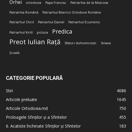
Orhei
ortodoxia
Papa Francisc
Patriarhia de la Moscova
Patriarhia Română
Patriarhul Bisericii Ortodoxe Române
Patriarhul Chiril
Patriarhul Daniel
Patriarhul Ecumenic
Predica
Patriarhul Kirill
pictura
Preot Iulian Rață
Sfaturi duhovnicești;
Sinaxa
Școală
CATEGORIE POPULARĂ
Stiri
4086
Articole preluate
1645
Articole Ortodoxia.md
750
Proloagele Sfinților și a Sfintelor
455
6. Acatiste închinate Sfinților și Sfintelor
183