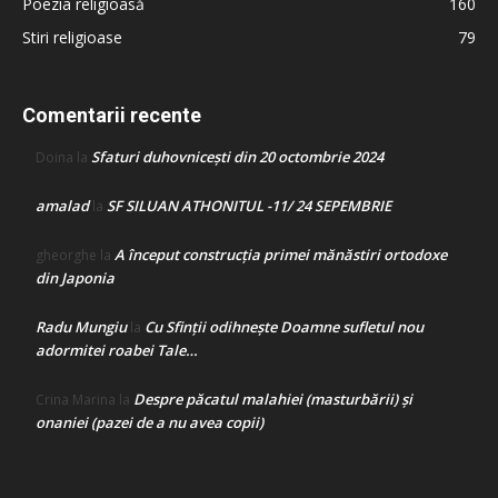
Poezia religioasă
160
Stiri religioase
79
Comentarii recente
Sfaturi duhovnicești din 20 octombrie 2024
Doina
la
amalad
SF SILUAN ATHONITUL -11/ 24 SEPEMBRIE
la
A început construcţia primei mănăstiri ortodoxe
gheorghe
la
din Japonia
Radu Mungiu
Cu Sfinții odihnește Doamne sufletul nou
la
adormitei roabei Tale…
Despre păcatul malahiei (masturbării) şi
Crina Marina
la
onaniei (pazei de a nu avea copii)