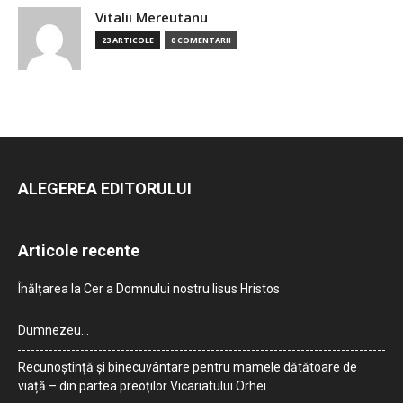
Vitalii Mereutanu
23 ARTICOLE
0 COMENTARII
ALEGEREA EDITORULUI
Articole recente
Înălțarea la Cer a Domnului nostru Iisus Hristos
Dumnezeu…
Recunoștință și binecuvântare pentru mamele dătătoare de
viață – din partea preoților Vicariatului Orhei