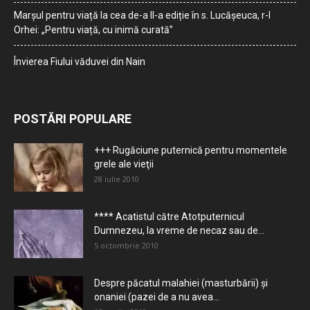
Marșul pentru viață la cea de-a II-a ediție în s. Lucășeuca, r-l
Orhei: „Pentru viață, cu inimă curată”
Învierea Fiului văduvei din Nain
POSTĂRI POPULARE
+++ Rugăciune puternică pentru momentele
grele ale vieţii
28 iulie 2010
**** Acatistul către Atotputernicul
Dumnezeu, la vreme de necaz sau de...
5 octombrie 2010
Despre păcatul malahiei (masturbării) şi
onaniei (pazei de a nu avea...