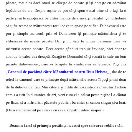
păcate, mai ales dacă omul se căieşte de păcate şi îşi doreşte cu adevărat
lepădarea de ele. Despre ruşine ce pot să-ţi spun e mai bine să o laşi la o
parte şi să te însoţească pe viitor înainte de a săvârşi păcatul. Şi nu trebuie
să-ţi fie teamă să mărturiseşti totul ce ce te apasă pe suflet. Duhovnicul este
pur şi simplu martorul, prin el Dumnezeu îţi primeşte mărturisirea şi te
eliberează de aceste păcate. Dar şi nu eşti tu prima persoană care va
mărturisi aceste păcate. Deci aceste gânduri trebuie învinse, căci doar te
abat de la calea cea dreaptă. Roagă-te Domnului să-ţi scoată în cale un bun
părinte duhovnicesc, care să te ajute la vindecarea sufletească. Poţi citi
„
Canonul de pocăinţă către Mântuitorul nostru Iisus Hristos
„
,
dar de te
referi la canonul care se primeşte după mărturisire acesta îl poţi primi doar
de la duhovnicul tău. Mai citește și pilda de pocăință a vameșului Zacheu
care s-a citit în duminica de azi, vezi cum el a călcat peste rușine l-a căutat
pe Iisus, și a mărturisit păcatele public , ba chiar și canon singur și-a luat,
(Dacă am năpăstuit pe cineva cu ceva, împătrit întorc înapoi.)
Doamne iartă și primește pocăința noastră spre salvarea robilor tăi.