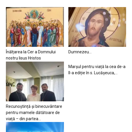
Înălțarea la Cer a Domnului
Dumnezeu…
nostru Iisus Hristos
Marșul pentru viață la cea de-a
II-a ediție în s. Lucășeuca,...
Recunoștință și binecuvântare
pentru mamele dătătoare de
viață – din partea...