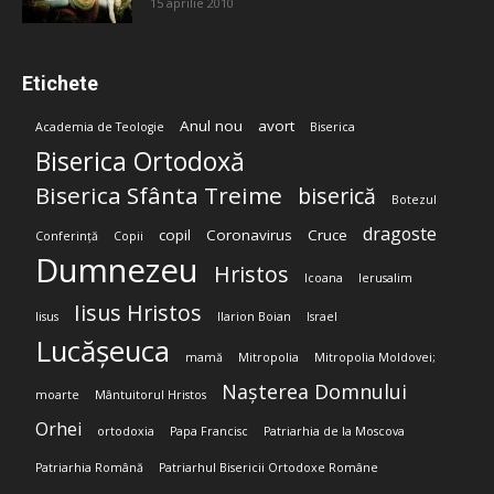
15 aprilie 2010
Etichete
Anul nou
avort
Academia de Teologie
Biserica
Biserica Ortodoxă
Biserica Sfânta Treime
biserică
Botezul
dragoste
copil
Coronavirus
Cruce
Conferință
Copii
Dumnezeu
Hristos
Icoana
Ierusalim
Iisus Hristos
Iisus
Ilarion Boian
Israel
Lucășeuca
mamă
Mitropolia
Mitropolia Moldovei;
Nașterea Domnului
moarte
Mântuitorul Hristos
Orhei
ortodoxia
Papa Francisc
Patriarhia de la Moscova
Patriarhia Română
Patriarhul Bisericii Ortodoxe Române