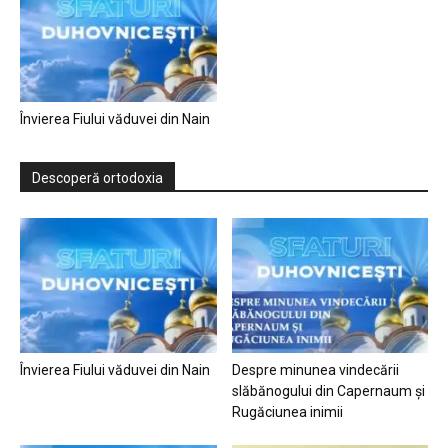
Învierea Fiului văduvei din Nain
Descoperă ortodoxia
Învierea Fiului văduvei din Nain
Despre minunea vindecării
slăbănogului din Capernaum și
Rugăciunea inimii