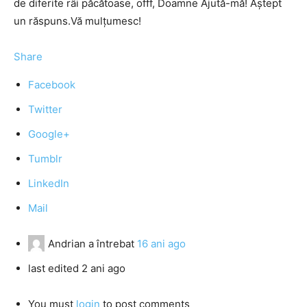
de diferite râi păcătoase, offf, Doamne Ajută-mă! Aştept
un răspuns.Vă mulţumesc!
Share
Facebook
Twitter
Google+
Tumblr
LinkedIn
Mail
Andrian
a întrebat
16 ani ago
last edited 2 ani ago
You must
login
to post comments