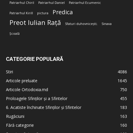
Patriarhul Chiril
Patriarhul Daniel
Patriarhul Ecumenic
Predica
Patriarhul Kirill
pictura
Preot Iulian Rață
Sfaturi duhovnicești;
Sinaxa
Școală
CATEGORIE POPULARĂ
Stiri
4086
Articole preluate
1645
Articole Ortodoxia.md
750
Proloagele Sfinților și a Sfintelor
455
6. Acatiste închinate Sfinților și Sfintelor
183
Rugăciuni
163
Fără categorie
160