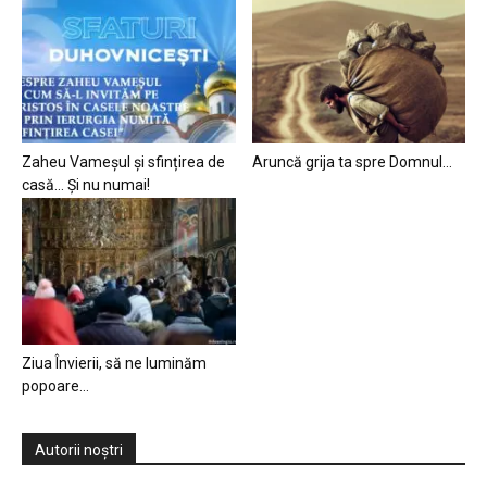
Zaheu Vameșul și sfințirea de
Aruncă grija ta spre Domnul…
casă… Și nu numai!
Ziua Învierii, să ne luminăm
popoare…
Autorii noștri