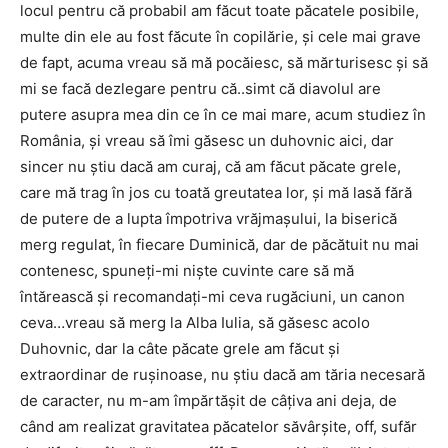
locul pentru că probabil am făcut toate păcatele posibile,
multe din ele au fost făcute în copilărie, şi cele mai grave
de fapt, acuma vreau să mă pocăiesc, să mărturisesc şi să
mi se facă dezlegare pentru că..simt că diavolul are
putere asupra mea din ce în ce mai mare, acum studiez în
România, şi vreau să îmi găsesc un duhovnic aici, dar
sincer nu ştiu dacă am curaj, că am făcut păcate grele,
care mă trag în jos cu toată greutatea lor, şi mă lasă fără
de putere de a lupta împotriva vrăjmaşului, la biserică
merg regulat, în fiecare Duminică, dar de păcătuit nu mai
contenesc, spuneţi-mi nişte cuvinte care să mă
întărească şi recomandaţi-mi ceva rugăciuni, un canon
ceva…vreau să merg la Alba Iulia, să găsesc acolo
Duhovnic, dar la câte păcate grele am făcut şi
extraordinar de ruşinoase, nu ştiu dacă am tăria necesară
de caracter, nu m-am împărtăşit de câţiva ani deja, de
când am realizat gravitatea păcatelor săvârşite, off, sufăr