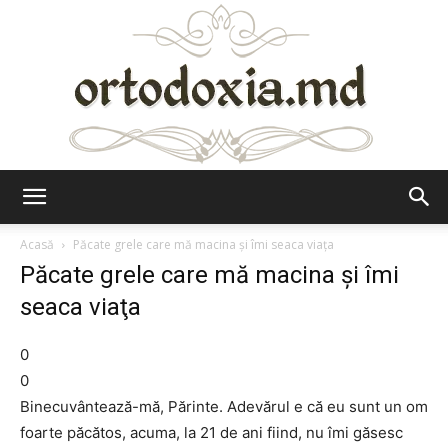
Ortodoxia.md
Acasă
Păcate grele care mă macina şi îmi seaca viaţa
Păcate grele care mă macina şi îmi
seaca viaţa
0
0
Binecuvântează-mă, Părinte. Adevărul e că eu sunt un om
foarte păcătos, acuma, la 21 de ani fiind, nu îmi găsesc