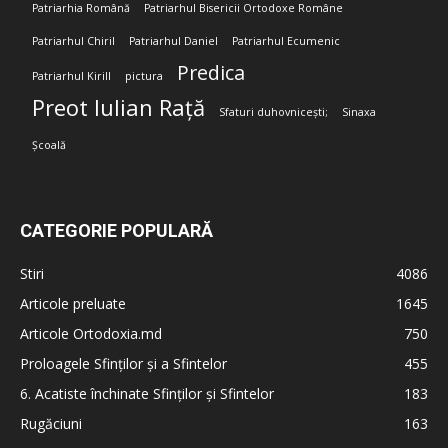
Patriarhia Română
Patriarhul Bisericii Ortodoxe Române
Patriarhul Chiril
Patriarhul Daniel
Patriarhul Ecumenic
Predica
Patriarhul Kirill
pictura
Preot Iulian Rață
Sfaturi duhovnicești;
Sinaxa
Școală
CATEGORIE POPULARĂ
Stiri
4086
Articole preluate
1645
Articole Ortodoxia.md
750
Proloagele Sfinților și a Sfintelor
455
6. Acatiste închinate Sfinților și Sfintelor
183
Rugăciuni
163