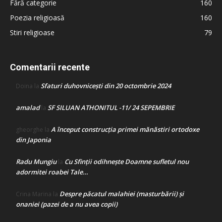
Fără categorie
160
Poezia religioasă
160
Stiri religioase
79
Comentarii recente
Sfaturi duhovnicești din 20 octombrie 2024
Doina
la
amalad
SF SILUAN ATHONITUL -11/ 24 SEPEMBRIE
la
A început construcţia primei mănăstiri ortodoxe
gheorghe
la
din Japonia
Radu Mungiu
Cu Sfinții odihnește Doamne sufletul nou
la
adormitei roabei Tale…
Despre păcatul malahiei (masturbării) şi
Crina Marina
la
onaniei (pazei de a nu avea copii)