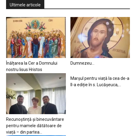
Ultimele articole
Înălțarea la Cer a Domnului
Dumnezeu…
nostru Iisus Hristos
Marșul pentru viață la cea de-a
II-a ediție în s. Lucășeuca,...
Recunoștință și binecuvântare
pentru mamele dătătoare de
viață – din partea...