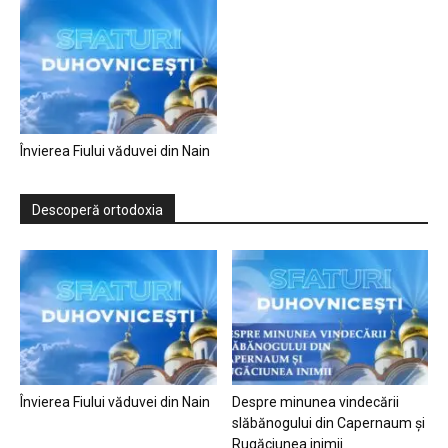
Învierea Fiului văduvei din Nain
Descoperă ortodoxia
Învierea Fiului văduvei din Nain
Despre minunea vindecării
slăbănogului din Capernaum și
Rugăciunea inimii