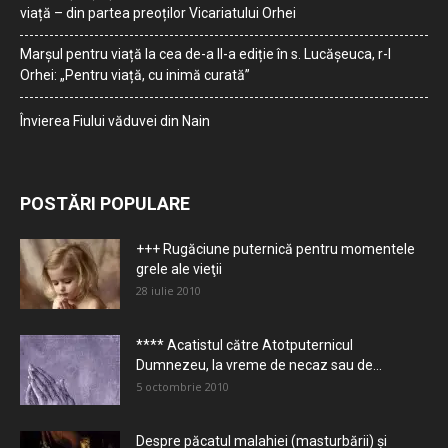
viață – din partea preoților Vicariatului Orhei
Marșul pentru viață la cea de-a II-a ediție în s. Lucășeuca, r-l
Orhei: „Pentru viață, cu inimă curată”
Învierea Fiului văduvei din Nain
POSTĂRI POPULARE
+++ Rugăciune puternică pentru momentele
grele ale vieţii
28 iulie 2010
**** Acatistul către Atotputernicul
Dumnezeu, la vreme de necaz sau de...
5 octombrie 2010
Despre păcatul malahiei (masturbării) şi