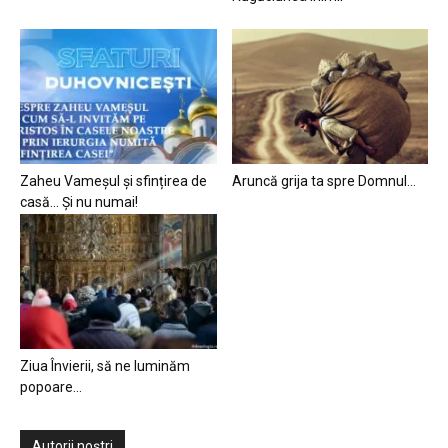
Zaheu Vameșul și sfințirea de
Aruncă grija ta spre Domnul…
casă… Și nu numai!
Ziua Învierii, să ne luminăm
popoare…
Autorii noștri