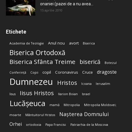
onaniei (pazei de a nu avea...
15 aprilie 2010
Etichete
Anul nou
avort
Academia de Teologie
Biserica
Biserica Ortodoxă
Biserica Sfânta Treime
biserică
Botezul
dragoste
copil
Coronavirus
Cruce
Conferință
Copii
Dumnezeu
Hristos
Icoana
Ierusalim
Iisus Hristos
Iisus
Ilarion Boian
Israel
Lucășeuca
mamă
Mitropolia
Mitropolia Moldovei;
Nașterea Domnului
moarte
Mântuitorul Hristos
Orhei
ortodoxia
Papa Francisc
Patriarhia de la Moscova