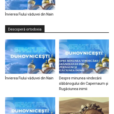
Învierea Fiului văduvei din Nain
Descoperă ortodoxia
Învierea Fiului văduvei din Nain
Despre minunea vindecării
slăbănogului din Capernaum și
Rugăciunea inimii