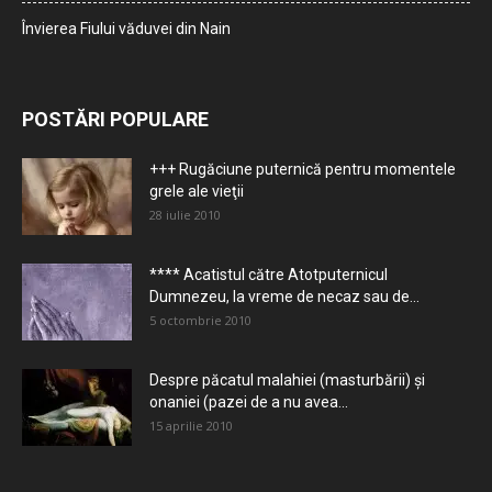
Învierea Fiului văduvei din Nain
POSTĂRI POPULARE
+++ Rugăciune puternică pentru momentele
grele ale vieţii
28 iulie 2010
**** Acatistul către Atotputernicul
Dumnezeu, la vreme de necaz sau de...
5 octombrie 2010
Despre păcatul malahiei (masturbării) şi
onaniei (pazei de a nu avea...
15 aprilie 2010