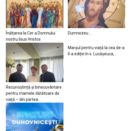
Înălțarea la Cer a Domnului
Dumnezeu…
nostru Iisus Hristos
Marșul pentru viață la cea de-a
II-a ediție în s. Lucășeuca,...
Recunoștință și binecuvântare
pentru mamele dătătoare de
viață – din partea...