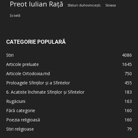
Preot Iulian Rață
Sfaturi duhovnicești;
Sinaxa
Școală
CATEGORIE POPULARĂ
Stiri
4086
Articole preluate
1645
Articole Ortodoxia.md
750
Proloagele Sfinților și a Sfintelor
455
6. Acatiste închinate Sfinților și Sfintelor
183
Rugăciuni
163
Fără categorie
160
Poezia religioasă
160
Stiri religioase
79