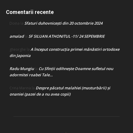
Comentarii recente
Sfaturi duhovnicești din 20 octombrie 2024
Doina
la
amalad
SF SILUAN ATHONITUL -11/ 24 SEPEMBRIE
la
A început construcţia primei mănăstiri ortodoxe
gheorghe
la
din Japonia
Radu Mungiu
Cu Sfinții odihnește Doamne sufletul nou
la
adormitei roabei Tale…
Despre păcatul malahiei (masturbării) şi
Crina Marina
la
onaniei (pazei de a nu avea copii)