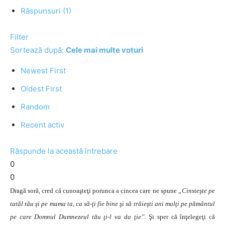
Răspunsuri (1)
Filter
Sortează după:
Cele mai multe voturi
Newest First
Oldest First
Random
Recent activ
Răspunde la această întrebare
0
0
Dragă soră, cred că cunoaşteţi porunca a cincea care ne spune
„Cinsteşte pe
tatăl tău şi pe mama ta, ca să-ţi fie bine şi să trăieşti ani mulţi pe pământul
pe care Domnul Dumnezeul tău ţi-l va da ţie”.
Şi sper că înţelegeţi că