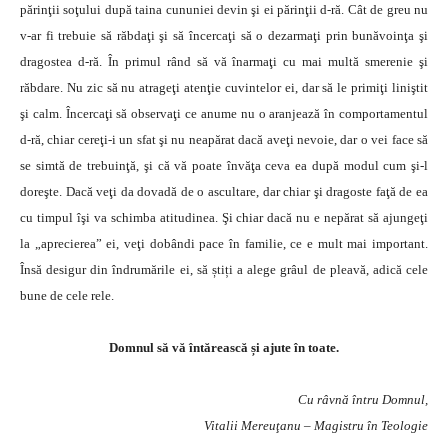
părinţii soţului după taina cununiei devin şi ei părinţii d-ră. Cât de greu nu
v-ar fi trebuie să răbdaţi şi să încercaţi să o dezarmaţi prin bunăvoinţa şi
dragostea d-ră. În primul rând să vă înarmaţi cu mai multă smerenie şi
răbdare. Nu zic să nu atrageţi atenţie cuvintelor ei, dar să le primiţi liniştit
şi calm. Încercaţi să observaţi ce anume nu o aranjează în comportamentul
d-ră, chiar cereţi-i un sfat şi nu neapărat dacă aveţi nevoie, dar o vei face să
se simtă de trebuinţă, şi că vă poate învăţa ceva ea după modul cum şi-l
doreşte. Dacă veţi da dovadă de o ascultare, dar chiar şi dragoste faţă de ea
cu timpul îşi va schimba atitudinea. Şi chiar dacă nu e nepărat să ajungeţi
la „aprecierea” ei, veţi dobândi pace în familie, ce e mult mai important.
Însă desigur din îndrumările ei, să știți a alege grâul de pleavă, adică cele
bune de cele rele.
Domnul să vă întărească și ajute în toate.
Cu râvnă întru Domnul,
Vitalii Mereuţanu – Magistru în Teologie