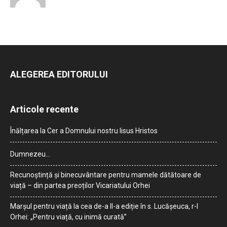
ALEGEREA EDITORULUI
Articole recente
Înălțarea la Cer a Domnului nostru Iisus Hristos
Dumnezeu…
Recunoștință și binecuvântare pentru mamele dătătoare de
viață – din partea preoților Vicariatului Orhei
Marșul pentru viață la cea de-a II-a ediție în s. Lucășeuca, r-l
Orhei: „Pentru viață, cu inimă curată”