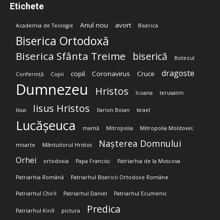
Etichete
Anul nou
avort
Academia de Teologie
Biserica
Biserica Ortodoxă
Biserica Sfânta Treime
biserică
Botezul
dragoste
copil
Coronavirus
Cruce
Conferință
Copii
Dumnezeu
Hristos
Icoana
Ierusalim
Iisus Hristos
Iisus
Ilarion Boian
Israel
Lucășeuca
mamă
Mitropolia
Mitropolia Moldovei;
Nașterea Domnului
moarte
Mântuitorul Hristos
Orhei
ortodoxia
Papa Francisc
Patriarhia de la Moscova
Patriarhia Română
Patriarhul Bisericii Ortodoxe Române
Patriarhul Chiril
Patriarhul Daniel
Patriarhul Ecumenic
Predica
Patriarhul Kirill
pictura