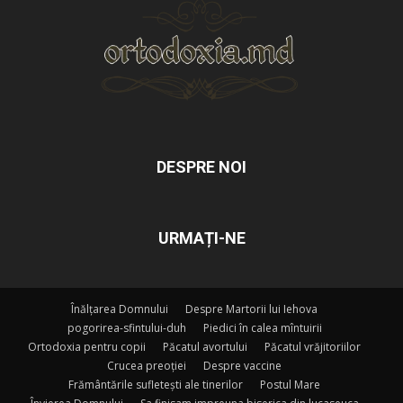
DESPRE NOI
URMAȚI-NE
Înălțarea Domnului
Despre Martorii lui Iehova
pogorirea-sfintului-duh
Piedici în calea mîntuirii
Ortodoxia pentru copii
Păcatul avortului
Păcatul vrăjitoriilor
Crucea preoției
Despre vaccine
Frământările sufletești ale tinerilor
Postul Mare