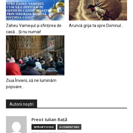
Zaheu Vameșul și sfințirea de
Aruncă grija ta spre Domnul…
casă… Și nu numai!
Ziua Învierii, să ne luminăm
popoare…
Autorii noștri
Preot Iulian Raţă
3878 ARTICOLE
6 COMENTARII