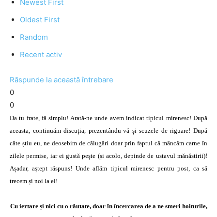
Newest First
Oldest First
Random
Recent activ
Răspunde la această întrebare
0
0
Da tu frate, fă simplu! Arată-ne unde avem indicat tipicul mirenesc! După
aceasta, continuăm discuția, prezentându-vă și scuzele de riguare! După
câte știu eu, ne deosebim de călugări doar prin faptul că mâncăm carne în
zilele permise, iar ei gustă pește (și acolo, depinde de ustavul mănăstirii)!
Așadar, aștept răspuns! Unde aflăm tipicul mirenesc pentru post, ca să
trecem și noi la el!
Cu iertare și nici cu o răutate, doar în încercarea de a ne smeri hoiturile,