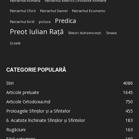
Patriarhia Română
Patriarhul Bisericii Ortodoxe Române
Patriarhul Chiril
Patriarhul Daniel
Patriarhul Ecumenic
Predica
Patriarhul Kirill
pictura
Preot Iulian Rață
Sfaturi duhovnicești;
Sinaxa
Școală
CATEGORIE POPULARĂ
Stiri
4086
Articole preluate
1645
Articole Ortodoxia.md
750
Proloagele Sfinților și a Sfintelor
455
6. Acatiste închinate Sfinților și Sfintelor
183
Rugăciuni
163
Fără categorie
160