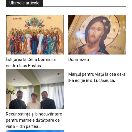
Ultimele articole
Înălțarea la Cer a Domnului
Dumnezeu…
nostru Iisus Hristos
Marșul pentru viață la cea de-a
II-a ediție în s. Lucășeuca,...
Recunoștință și binecuvântare
pentru mamele dătătoare de
viață – din partea...