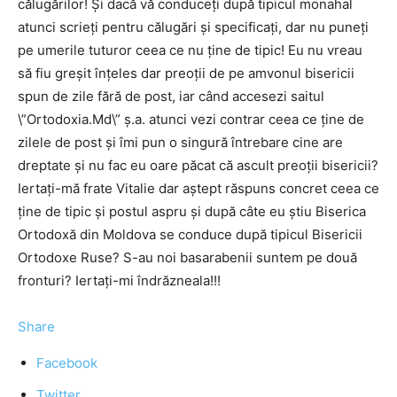
călugărilor! Şi dacă vă conduceţi după tipicul monahal
atunci scrieţi pentru călugări şi specificaţi, dar nu puneţi
pe umerile tuturor ceea ce nu ţine de tipic! Eu nu vreau
să fiu greşit înţeles dar preoţii de pe amvonul bisericii
spun de zile fără de post, iar când accesezi saitul
\”Ortodoxia.Md\” ş.a. atunci vezi contrar ceea ce ţine de
zilele de post şi îmi pun o singură întrebare cine are
dreptate şi nu fac eu oare păcat că ascult preoţii bisericii?
Iertaţi-mă frate Vitalie dar aştept răspuns concret ceea ce
ţine de tipic şi postul aspru şi după câte eu ştiu Biserica
Ortodoxă din Moldova se conduce după tipicul Bisericii
Ortodoxe Ruse? S-au noi basarabenii suntem pe două
fronturi? Iertaţi-mi îndrăzneala!!!
Share
Facebook
Twitter