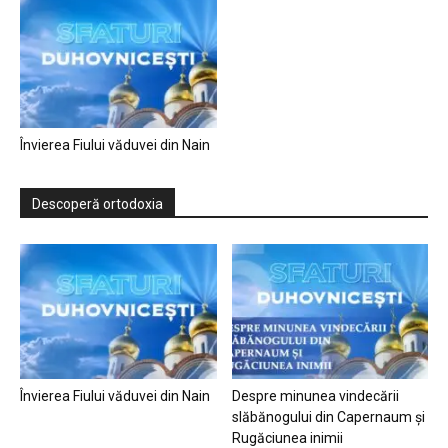
Învierea Fiului văduvei din Nain
Descoperă ortodoxia
Învierea Fiului văduvei din Nain
Despre minunea vindecării
slăbănogului din Capernaum și
Rugăciunea inimii