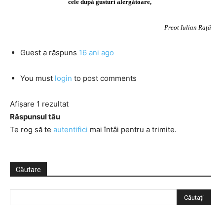
cele după gusturi alergătoare,
Preot Iulian Rață
Guest
a răspuns
16 ani ago
You must
login
to post comments
Afișare 1 rezultat
Răspunsul tău
Te rog să te
autentifici
mai întâi pentru a trimite.
Căutare