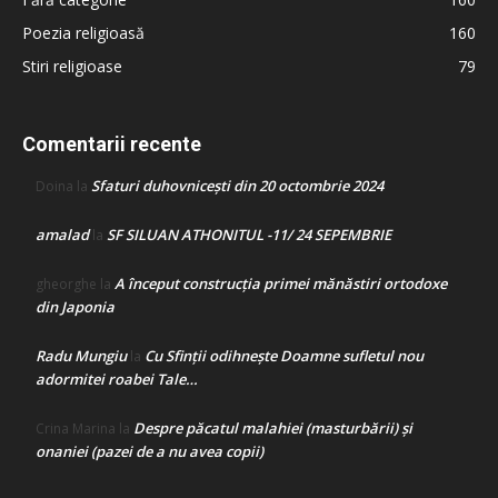
Poezia religioasă
160
Stiri religioase
79
Comentarii recente
Sfaturi duhovnicești din 20 octombrie 2024
Doina
la
amalad
SF SILUAN ATHONITUL -11/ 24 SEPEMBRIE
la
A început construcţia primei mănăstiri ortodoxe
gheorghe
la
din Japonia
Radu Mungiu
Cu Sfinții odihnește Doamne sufletul nou
la
adormitei roabei Tale…
Despre păcatul malahiei (masturbării) şi
Crina Marina
la
onaniei (pazei de a nu avea copii)