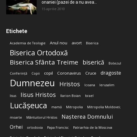
onaniei (pazei de a nu avea...
15 aprilie 2010
Etichete
Anul nou
avort
Academia de Teologie
Biserica
Biserica Ortodoxă
Biserica Sfânta Treime
biserică
Botezul
dragoste
copil
Coronavirus
Cruce
Conferință
Copii
Dumnezeu
Hristos
Icoana
Ierusalim
Iisus Hristos
Iisus
Ilarion Boian
Israel
Lucășeuca
mamă
Mitropolia
Mitropolia Moldovei;
Nașterea Domnului
moarte
Mântuitorul Hristos
Orhei
ortodoxia
Papa Francisc
Patriarhia de la Moscova