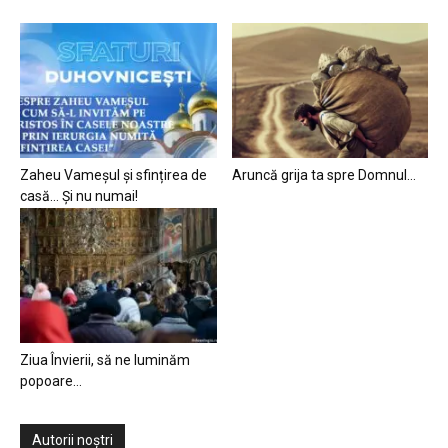
Zaheu Vameșul și sfințirea de
Aruncă grija ta spre Domnul…
casă… Și nu numai!
Ziua Învierii, să ne luminăm
popoare…
Autorii noștri