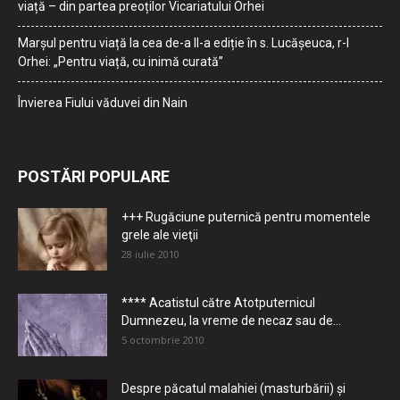
viață – din partea preoților Vicariatului Orhei
Marșul pentru viață la cea de-a II-a ediție în s. Lucășeuca, r-l
Orhei: „Pentru viață, cu inimă curată”
Învierea Fiului văduvei din Nain
POSTĂRI POPULARE
+++ Rugăciune puternică pentru momentele
grele ale vieţii
28 iulie 2010
**** Acatistul către Atotputernicul
Dumnezeu, la vreme de necaz sau de...
5 octombrie 2010
Despre păcatul malahiei (masturbării) şi