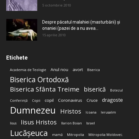
5 octombrie 2010
Despre păcatul malahiei (masturbării) şi
onaniei (pazei de a nu avea...
15 aprilie 2010
Etichete
Anul nou
avort
Academia de Teologie
Biserica
Biserica Ortodoxă
Biserica Sfânta Treime
biserică
Botezul
dragoste
copil
Coronavirus
Cruce
Conferință
Copii
Dumnezeu
Hristos
Icoana
Ierusalim
Iisus Hristos
Iisus
Ilarion Boian
Israel
Lucășeuca
mamă
Mitropolia
Mitropolia Moldovei;