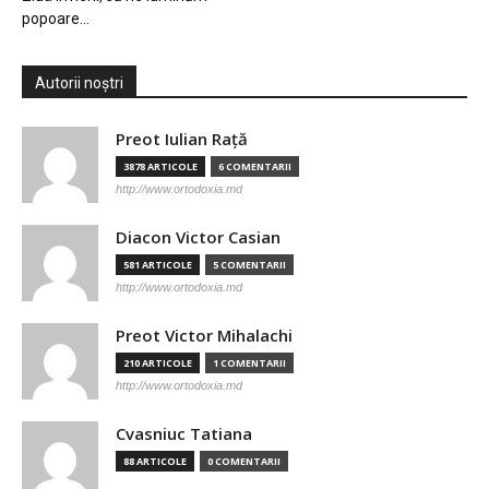
popoare…
Autorii noștri
Preot Iulian Raţă
3878 ARTICOLE
6 COMENTARII
http://www.ortodoxia.md
Diacon Victor Casian
581 ARTICOLE
5 COMENTARII
http://www.ortodoxia.md
Preot Victor Mihalachi
210 ARTICOLE
1 COMENTARII
http://www.ortodoxia.md
Cvasniuc Tatiana
88 ARTICOLE
0 COMENTARII