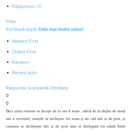
Răspunsuri (1)
Filter
Sortează după:
Cele mai multe voturi
Newest First
Oldest First
Random
Recent activ
Răspunde la această întrebare
0
0
Deci ziiua viitoare se începe de la ora 6 seara , adică de la slujba de seară
sau a vecerniei, nunțile se săvârșesc tot seara și nu cad sub zi de post, și
cununia se săvârșește din zi de post spre zi dezlegată tot odată fiind