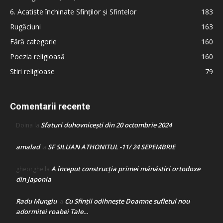
6. Acatiste închinate Sfinților și Sfintelor
183
Rugăciuni
163
Fără categorie
160
Poezia religioasă
160
Stiri religioase
79
Comentarii recente
Sfaturi duhovnicești din 20 octombrie 2024
Doina
la
amalad
SF SILUAN ATHONITUL -11/ 24 SEPEMBRIE
la
A început construcţia primei mănăstiri ortodoxe
gheorghe
la
din Japonia
Radu Mungiu
Cu Sfinții odihnește Doamne sufletul nou
la
adormitei roabei Tale…