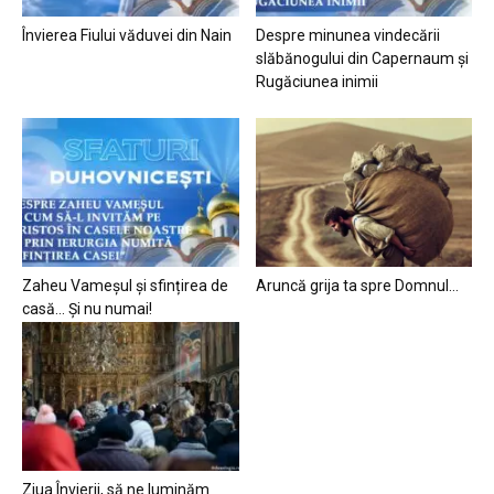
Învierea Fiului văduvei din Nain
Despre minunea vindecării
slăbănogului din Capernaum și
Rugăciunea inimii
Zaheu Vameșul și sfințirea de
Aruncă grija ta spre Domnul…
casă… Și nu numai!
Ziua Învierii, să ne luminăm