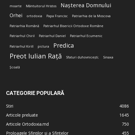
Nașterea Domnului
moarte
Mântuitorul Hristos
Orhei
ortodoxia
Papa Francisc
Patriarhia de la Moscova
Patriarhia Română
Patriarhul Bisericii Ortodoxe Române
Patriarhul Chiril
Patriarhul Daniel
Patriarhul Ecumenic
Predica
Patriarhul Kirill
pictura
Preot Iulian Rață
Sfaturi duhovnicești;
Sinaxa
Școală
CATEGORIE POPULARĂ
Stiri
4086
Articole preluate
1645
Articole Ortodoxia.md
750
Proloagele Sfinților și a Sfintelor
455