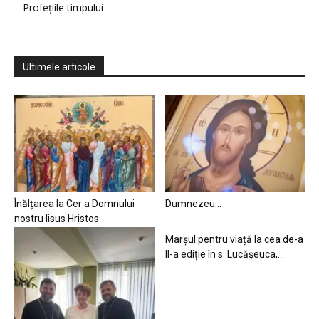
Profețiile timpului
Ultimele articole
Înălțarea la Cer a Domnului
Dumnezeu…
nostru Iisus Hristos
Marșul pentru viață la cea de-a
II-a ediție în s. Lucășeuca,...