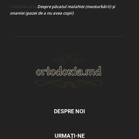
Despre păcatul malahiei (masturbării) şi
Crina Marina
la
onaniei (pazei de a nu avea copii)
DESPRE NOI
URMAȚI-NE