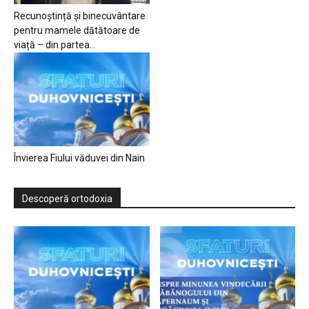
Recunoștință și binecuvântare
pentru mamele dătătoare de
viață – din partea...
Învierea Fiului văduvei din Nain
Descoperă ortodoxia