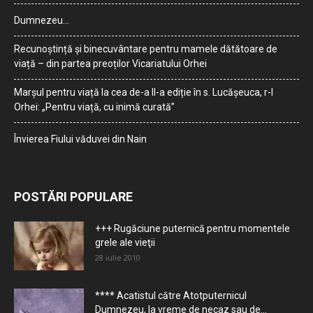
Dumnezeu…
Recunoștință și binecuvântare pentru mamele dătătoare de
viață – din partea preoților Vicariatului Orhei
Marșul pentru viață la cea de-a II-a ediție în s. Lucășeuca, r-l
Orhei: „Pentru viață, cu inimă curată”
Învierea Fiului văduvei din Nain
POSTĂRI POPULARE
+++ Rugăciune puternică pentru momentele
grele ale vieţii
28 iulie 2010
**** Acatistul către Atotputernicul
Dumnezeu, la vreme de necaz sau de...