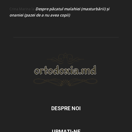
Despre păcatul malahiei (masturbării) şi
Crina Marina
la
onaniei (pazei de a nu avea copii)
DESPRE NOI
URMAȚI-NE