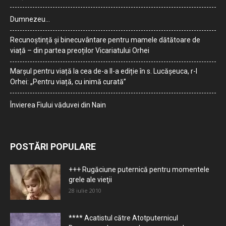
Dumnezeu…
Recunoștință și binecuvântare pentru mamele dătătoare de
viață – din partea preoților Vicariatului Orhei
Marșul pentru viață la cea de-a II-a ediție în s. Lucășeuca, r-l
Orhei: „Pentru viață, cu inimă curată”
Învierea Fiului văduvei din Nain
POSTĂRI POPULARE
+++ Rugăciune puternică pentru momentele
grele ale vieţii
28 iulie 2010
**** Acatistul către Atotputernicul