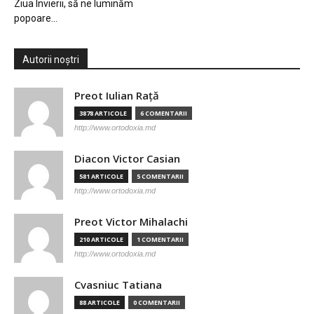
Ziua Învierii, să ne luminăm
popoare…
Autorii noștri
Preot Iulian Raţă
3878 ARTICOLE
6 COMENTARII
http://www.ortodoxia.md
Diacon Victor Casian
581 ARTICOLE
5 COMENTARII
http://www.ortodoxia.md
Preot Victor Mihalachi
210 ARTICOLE
1 COMENTARII
http://www.ortodoxia.md
Cvasniuc Tatiana
88 ARTICOLE
0 COMENTARII