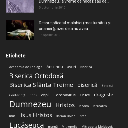
Dumnezeu, la vreme de necaz sau de...
5 octombrie 2010
Despre păcatul malahiei (masturbării) şi
onaniei (pazei de a nu avea...
15 aprilie 2010
Etichete
Anul nou
avort
Academia de Teologie
Biserica
Biserica Ortodoxă
Biserica Sfânta Treime
biserică
Botezul
dragoste
copil
Coronavirus
Cruce
Conferință
Copii
Dumnezeu
Hristos
Icoana
Ierusalim
Iisus Hristos
Iisus
Ilarion Boian
Israel
Lucășeuca
mamă
Mitropolia
Mitropolia Moldovei;