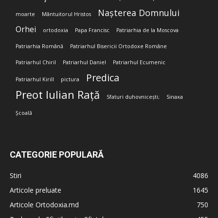
Nașterea Domnului
moarte
Mântuitorul Hristos
Orhei
ortodoxia
Papa Francisc
Patriarhia de la Moscova
Patriarhia Română
Patriarhul Bisericii Ortodoxe Române
Patriarhul Chiril
Patriarhul Daniel
Patriarhul Ecumenic
Predica
Patriarhul Kirill
pictura
Preot Iulian Rață
Sfaturi duhovnicești;
Sinaxa
Școală
CATEGORIE POPULARĂ
Stiri
4086
Articole preluate
1645
Articole Ortodoxia.md
750