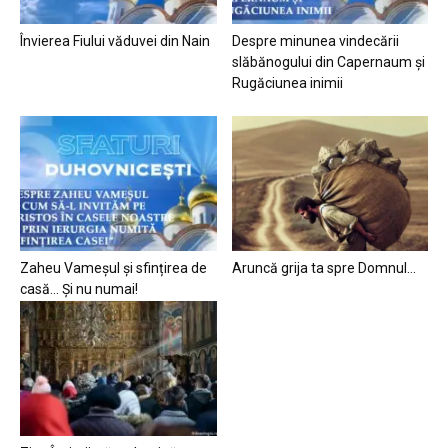
Învierea Fiului văduvei din Nain
Despre minunea vindecării
slăbănogului din Capernaum și
Rugăciunea inimii
Zaheu Vameșul și sfințirea de
Aruncă grija ta spre Domnul…
casă… Și nu numai!