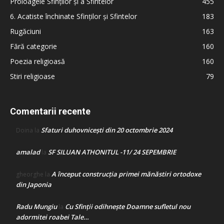
Proloagele Sfinților și a Sfintelor
455
6. Acatiste închinate Sfinților și Sfintelor
183
Rugăciuni
163
Fără categorie
160
Poezia religioasă
160
Stiri religioase
79
Comentarii recente
Sfaturi duhovnicești din 20 octombrie 2024
Doina
la
amalad
SF SILUAN ATHONITUL -11/ 24 SEPEMBRIE
la
A început construcţia primei mănăstiri ortodoxe
gheorghe
la
din Japonia
Radu Mungiu
Cu Sfinții odihnește Doamne sufletul nou
la
adormitei roabei Tale…