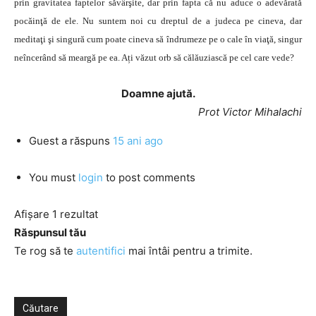
prin gravitatea faptelor săvârşite, dar prin fapta că nu aduce o adevărată
pocăinţă de ele. Nu suntem noi cu dreptul de a judeca pe cineva, dar
meditaţi şi singură cum poate cineva să îndrumeze pe o cale în viaţă, singur
neîncerând să meargă pe ea. Ați văzut orb să călăuziască pe cel care vede?
Doamne ajută.
Prot Victor Mihalachi
Guest
a răspuns
15 ani ago
You must
login
to post comments
Afișare 1 rezultat
Răspunsul tău
Te rog să te
autentifici
mai întâi pentru a trimite.
Căutare