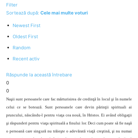
Filter
Sortează după:
Cele mai multe voturi
Newest First
Oldest First
Random
Recent activ
Răspunde la această întrebare
0
0
Naşii sunt persoanele care fac mărturisirea de credinţă în locul şi în numele
celui ce se botează. Sunt persoanele care devin părinţii spirituali ai
pruncului, născându-l pentru viaţa cea nouă, în Hristos. Ei având obligaţii
şi răspunderi pentru viaţa spirituală a finului lor. Deci cum poate să fie naşă
o persoană care singură nu trăieşte o adevărată viaţă creştină, şi nu numai