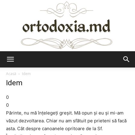
Ortodoxia.md
Acasă
Idem
Idem
0
0
Părinte, nu mă înțelegeți greșit. Mă opun și eu și mi-am
văzut dezvoltarea. Chiar nu am sfătuit pe prieteni să facă
asta. Cât despre canoanele opritoare de la Sf.