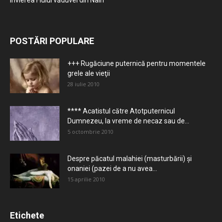
Învierea Fiului văduvei din Nain
POSTĂRI POPULARE
+++ Rugăciune puternică pentru momentele
grele ale vieţii
28 iulie 2010
**** Acatistul către Atotputernicul
Dumnezeu, la vreme de necaz sau de...
5 octombrie 2010
Despre păcatul malahiei (masturbării) şi
onaniei (pazei de a nu avea...
15 aprilie 2010
Etichete