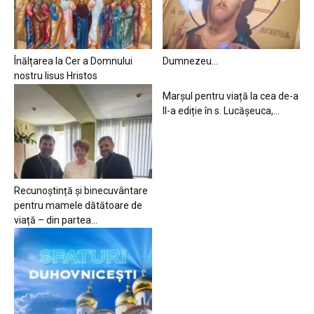
Înălțarea la Cer a Domnului
Dumnezeu…
nostru Iisus Hristos
Marșul pentru viață la cea de-a
II-a ediție în s. Lucășeuca,...
Recunoștință și binecuvântare
pentru mamele dătătoare de
viață – din partea...