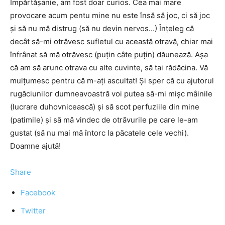
Împărtășanie, am fost doar curios. Cea mai mare
provocare acum pentu mine nu este însă să joc, ci să joc
și să nu mă distrug (să nu devin nervos…) Înțeleg că
decât să-mi otrăvesc sufletul cu această otravă, chiar mai
înfrânat să mă otrăvesc (puțin câte puțin) dăunează. Așa
că am să arunc otrava cu alte cuvinte, să tai rădăcina. Vă
mulțumesc pentru că m-ați ascultat! Și sper că cu ajutorul
rugăciunilor dumneavoastră voi putea să-mi mișc mâinile
(lucrare duhovnicească) și să scot perfuziile din mine
(patimile) și să mă vindec de otrăvurile pe care le-am
gustat (să nu mai mă întorc la păcatele cele vechi).
Doamne ajută!
Share
Facebook
Twitter