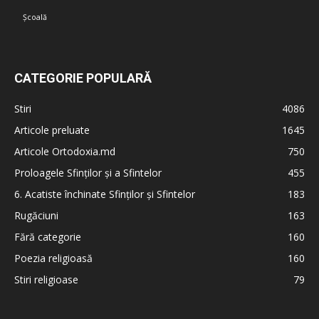
Școală
CATEGORIE POPULARĂ
Stiri
4086
Articole preluate
1645
Articole Ortodoxia.md
750
Proloagele Sfinților și a Sfintelor
455
6. Acatiste închinate Sfinților și Sfintelor
183
Rugăciuni
163
Fără categorie
160
Poezia religioasă
160
Stiri religioase
79