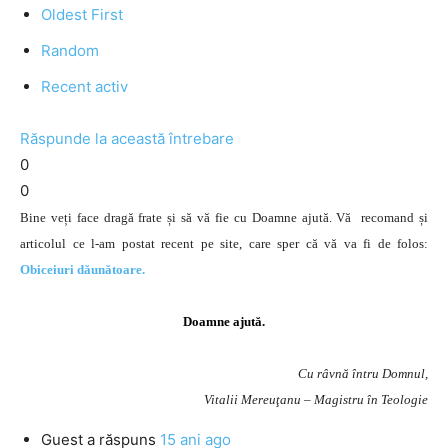
Oldest First
Random
Recent activ
Răspunde la această întrebare
0
0
Bine veți face dragă frate și să vă fie cu Doamne ajută. Vă recomand și
articolul ce l-am postat recent pe site, care sper că vă va fi de folos:
Obiceiuri dăunătoare.
Doamne ajută.
Cu râvnă întru Domnul,
Vitalii Mereuţanu – Magistru în Teologie
Guest
a răspuns
15 ani ago