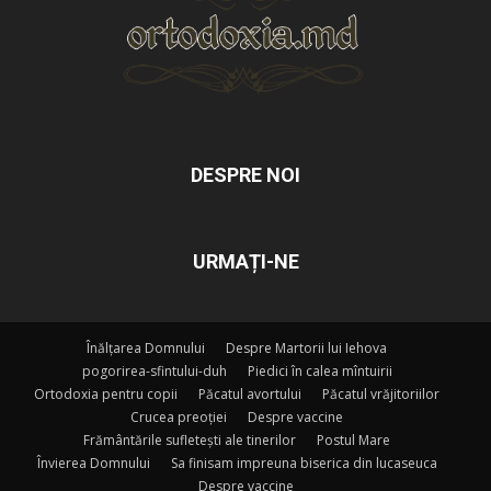
DESPRE NOI
URMAȚI-NE
Înălțarea Domnului
Despre Martorii lui Iehova
pogorirea-sfintului-duh
Piedici în calea mîntuirii
Ortodoxia pentru copii
Păcatul avortului
Păcatul vrăjitoriilor
Crucea preoției
Despre vaccine
Frământările sufletești ale tinerilor
Postul Mare
Învierea Domnului
Sa finisam impreuna biserica din lucaseuca
Despre vaccine