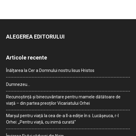
ALEGEREA EDITORULUI
Articole recente
Înălțarea la Cer a Domnului nostru Iisus Hristos
Dumnezeu…
Recunoștință și binecuvântare pentru mamele dătătoare de
viață – din partea preoților Vicariatului Orhei
Marșul pentru viață la cea de-a II-a ediție în s. Lucășeuca, r-l
Orhei: „Pentru viață, cu inimă curată”