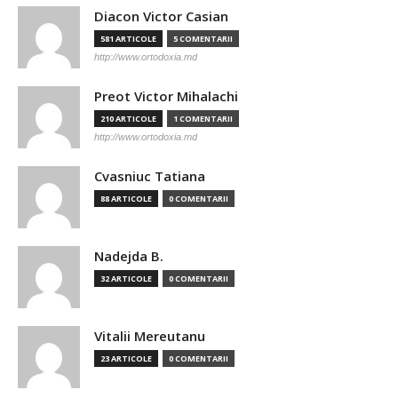
Diacon Victor Casian
581 ARTICOLE
5 COMENTARII
http://www.ortodoxia.md
Preot Victor Mihalachi
210 ARTICOLE
1 COMENTARII
http://www.ortodoxia.md
Cvasniuc Tatiana
88 ARTICOLE
0 COMENTARII
Nadejda B.
32 ARTICOLE
0 COMENTARII
Vitalii Mereutanu
23 ARTICOLE
0 COMENTARII