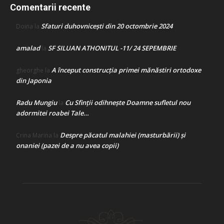
Comentarii recente
Sfaturi duhovnicești din 20 octombrie 2024
Doina
la
amalad
SF SILUAN ATHONITUL -11/ 24 SEPEMBRIE
la
A început construcţia primei mănăstiri ortodoxe
gheorghe
la
din Japonia
Radu Mungiu
Cu Sfinții odihnește Doamne sufletul nou
la
adormitei roabei Tale…
Despre păcatul malahiei (masturbării) şi
Crina Marina
la
onaniei (pazei de a nu avea copii)