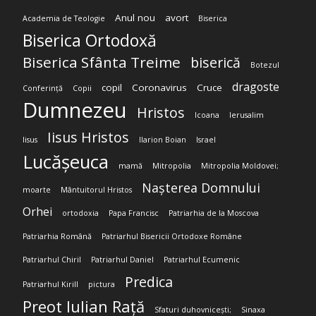
Anul nou
avort
Academia de Teologie
Biserica
Biserica Ortodoxă
Biserica Sfânta Treime
biserică
Botezul
dragoste
copil
Coronavirus
Cruce
Conferință
Copii
Dumnezeu
Hristos
Icoana
Ierusalim
Iisus Hristos
Iisus
Ilarion Boian
Israel
Lucășeuca
mamă
Mitropolia
Mitropolia Moldovei;
Nașterea Domnului
moarte
Mântuitorul Hristos
Orhei
ortodoxia
Papa Francisc
Patriarhia de la Moscova
Patriarhia Română
Patriarhul Bisericii Ortodoxe Române
Patriarhul Chiril
Patriarhul Daniel
Patriarhul Ecumenic
Predica
Patriarhul Kirill
pictura
Preot Iulian Rață
Sfaturi duhovnicești;
Sinaxa