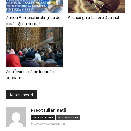
Zaheu Vameșul și sfințirea de
Aruncă grija ta spre Domnul…
casă… Și nu numai!
Ziua Învierii, să ne luminăm
popoare…
Autorii noștri
Preot Iulian Raţă
3878 ARTICOLE
6 COMENTARII
http://www.ortodoxia.md