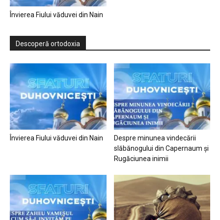
Învierea Fiului văduvei din Nain
Descoperă ortodoxia
Învierea Fiului văduvei din Nain
Despre minunea vindecării
slăbănogului din Capernaum și
Rugăciunea inimii