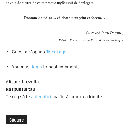
nevoie de citirea de către preot a rugăciunii de dezlegare.
Doamne, iartă-ne… că deseori nu știm ce facem…
Cu râvnă întru Domnul,
Vitalii Mereuţanu – Magistru în Teologie
Guest
a răspuns
15 ani ago
You must
login
to post comments
Afișare 1 rezultat
Răspunsul tău
Te rog să te
autentifici
mai întâi pentru a trimite.
Căutare