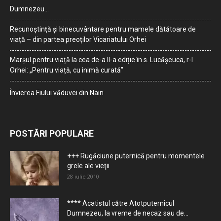
Dumnezeu…
Recunoștință și binecuvântare pentru mamele dătătoare de
viață – din partea preoților Vicariatului Orhei
Marșul pentru viață la cea de-a II-a ediție în s. Lucășeuca, r-l
Orhei: „Pentru viață, cu inimă curată”
Învierea Fiului văduvei din Nain
POSTĂRI POPULARE
+++ Rugăciune puternică pentru momentele
grele ale vieţii
28 iulie 2010
**** Acatistul către Atotputernicul
Dumnezeu, la vreme de necaz sau de...