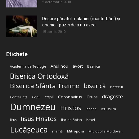
5 octombrie 2010
Despre păcatul malahiei (masturbării) şi
onaniei (pazei de a nu avea...
15 aprilie 2010
Etichete
Anul nou
avort
Academia de Teologie
Biserica
Biserica Ortodoxă
Biserica Sfânta Treime
biserică
Botezul
dragoste
copil
Coronavirus
Cruce
Conferință
Copii
Dumnezeu
Hristos
Icoana
Ierusalim
Iisus Hristos
Iisus
Ilarion Boian
Israel
Lucășeuca
mamă
Mitropolia
Mitropolia Moldovei;