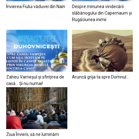
Învierea Fiului văduvei din Nain
Despre minunea vindecării
slăbănogului din Capernaum și
Rugăciunea inimii
Zaheu Vameșul și sfințirea de
Aruncă grija ta spre Domnul…
casă… Și nu numai!
Ziua Învierii, să ne luminăm