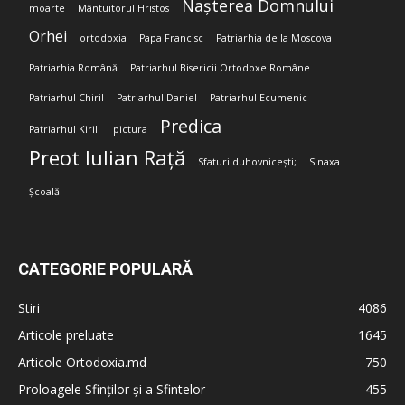
Nașterea Domnului
moarte
Mântuitorul Hristos
Orhei
ortodoxia
Papa Francisc
Patriarhia de la Moscova
Patriarhia Română
Patriarhul Bisericii Ortodoxe Române
Patriarhul Chiril
Patriarhul Daniel
Patriarhul Ecumenic
Predica
Patriarhul Kirill
pictura
Preot Iulian Rață
Sfaturi duhovnicești;
Sinaxa
Școală
CATEGORIE POPULARĂ
Stiri
4086
Articole preluate
1645
Articole Ortodoxia.md
750
Proloagele Sfinților și a Sfintelor
455