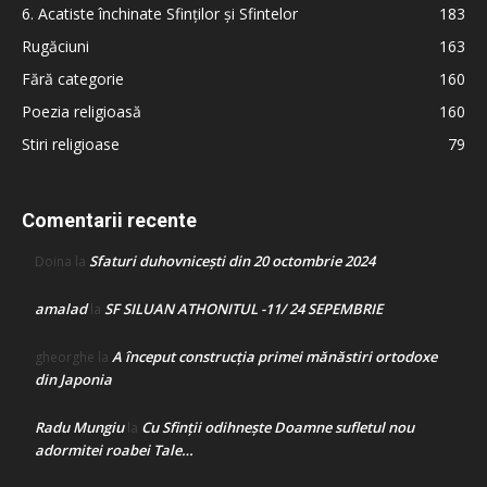
6. Acatiste închinate Sfinților și Sfintelor
183
Rugăciuni
163
Fără categorie
160
Poezia religioasă
160
Stiri religioase
79
Comentarii recente
Sfaturi duhovnicești din 20 octombrie 2024
Doina
la
amalad
SF SILUAN ATHONITUL -11/ 24 SEPEMBRIE
la
A început construcţia primei mănăstiri ortodoxe
gheorghe
la
din Japonia
Radu Mungiu
Cu Sfinții odihnește Doamne sufletul nou
la
adormitei roabei Tale…