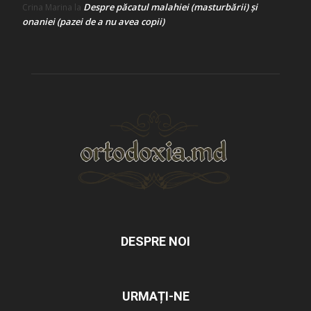
Despre păcatul malahiei (masturbării) şi
Crina Marina
la
onaniei (pazei de a nu avea copii)
DESPRE NOI
URMAȚI-NE