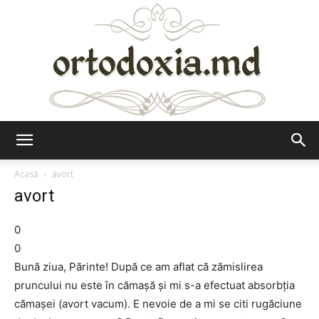
Ortodoxia.md
Acasă
avort
avort
0
0
Bună ziua, Părinte! După ce am aflat că zămislirea
pruncului nu este în cămașă și mi s-a efectuat absorbția
cămașei (avort vacum). E nevoie de a mi se citi rugăciune